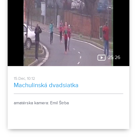
25:26
15.Dec, 10:12
Machulinská dvadsiatka
amatérska kamera: Emil Štrba