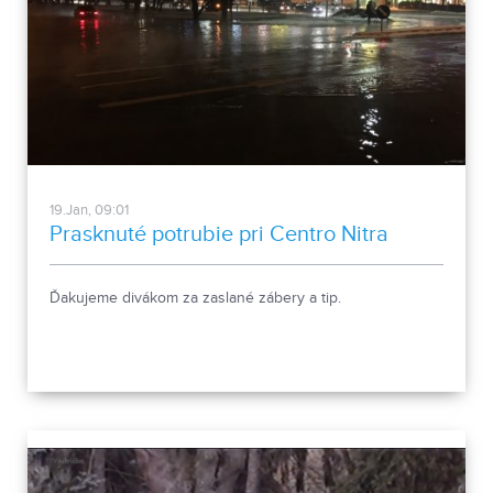
19.Jan, 09:01
Prasknuté potrubie pri Centro Nitra
Ďakujeme divákom za zaslané zábery a tip.