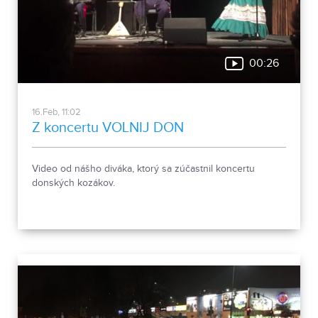
00:26
16.Feb, 11:02
Z koncertu VOLNIJ DON
Video od nášho diváka, ktorý sa zúčastnil koncertu
donských kozákov.