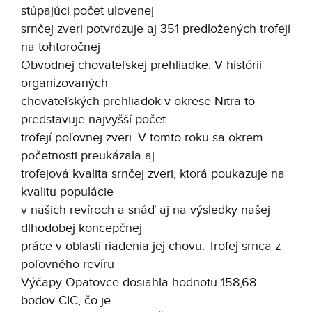
stúpajúci počet ulovenej
srnčej zveri potvrdzuje aj 351 predložených trofejí
na tohtoročnej
Obvodnej chovateľskej prehliadke. V histórii
organizovaných
chovateľských prehliadok v okrese Nitra to
predstavuje najvyšší počet
trofejí poľovnej zveri. V tomto roku sa okrem
početnosti preukázala aj
trofejová kvalita srnčej zveri, ktorá poukazuje na
kvalitu populácie
v našich revíroch a snáď aj na výsledky našej
dlhodobej koncepčnej
práce v oblasti riadenia jej chovu. Trofej srnca z
poľovného revíru
Výčapy-Opatovce dosiahla hodnotu 158,68
bodov CIC, čo je