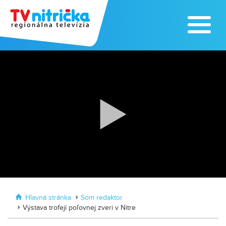
Zoo v Lužiankach
Traktormánia 2025 s pozvánkou
Hlavná stránka
Som redaktor
Výstava trofejí poľovnej zveri v Nitre