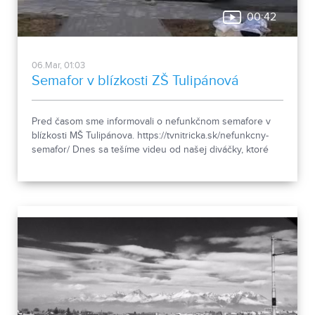
00:42
06.Mar, 01:03
Semafor v blízkosti ZŠ Tulipánová
Pred časom sme informovali o nefunkčnom semafore v
blízkosti MŠ Tulipánova. https://tvnitricka.sk/nefunkcny-
semafor/ Dnes sa tešíme videu od našej diváčky, ktoré
zaznamenáva prácu na tomto mieste. Ďakujeme