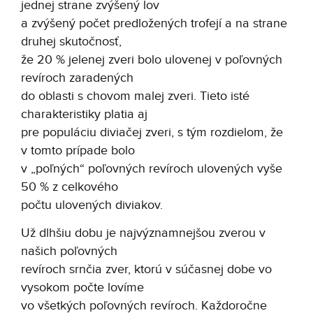
jednej strane zvýšený lov
a zvýšený počet predložených trofejí a na strane
druhej skutočnosť,
že 20 % jelenej zveri bolo ulovenej v poľovných
revíroch zaradených
do oblasti s chovom malej zveri. Tieto isté
charakteristiky platia aj
pre populáciu diviačej zveri, s tým rozdielom, že
v tomto prípade bolo
v „poľných“ poľovných revíroch ulovených vyše
50 % z celkového
počtu ulovených diviakov.
Už dlhšiu dobu je najvýznamnejšou zverou v
našich poľovných
revíroch srnčia zver, ktorú v súčasnej dobe vo
vysokom počte lovíme
vo všetkých poľovných revíroch. Každoročne