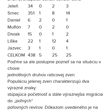
Jeleň
34
0
2
3
Srnec
351
1
8
14
Daniel
6
2
0
1
Muflón
7
0
2
0
Diviak
15
0
1
2
Líška
22
1
12
4
Jazvec
3
1
0
1
CELKOM
438
5
25
25
Poďme sa ale postupne pozrieť sa na situáciu v
chove
jednotlivých druhov raticovej zveri.
Populáciu jelenej zveri charakterizujú dva
výrazné znaky:
stúpajúca početnosť a stále výraznejšia migrácia
do „poľných“
poľovných revírov. Dôkazom uvedeného je na