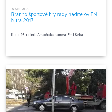
19.Sep, 01:09
Branno-športové hry rady riaditeľov FN
Nitra 2017
Išlo o 46. ročník. Amatérska kamera: Emil Štrba.