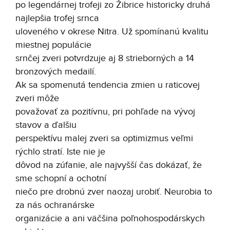
po legendárnej trofeji zo Žibrice historicky druhá
najlepšia trofej srnca
uloveného v okrese Nitra. Už spomínanú kvalitu
miestnej populácie
srnčej zveri potvrdzuje aj 8 strieborných a 14
bronzových medailí.
Ak sa spomenutá tendencia zmien u raticovej
zveri môže
považovať za pozitívnu, pri pohľade na vývoj
stavov a ďalšiu
perspektívu malej zveri sa optimizmus veľmi
rýchlo stratí. Iste nie je
dôvod na zúfanie, ale najvyšší čas dokázať, že
sme schopní a ochotní
niečo pre drobnú zver naozaj urobiť. Neurobia to
za nás ochranárske
organizácie a ani väčšina poľnohospodárskych