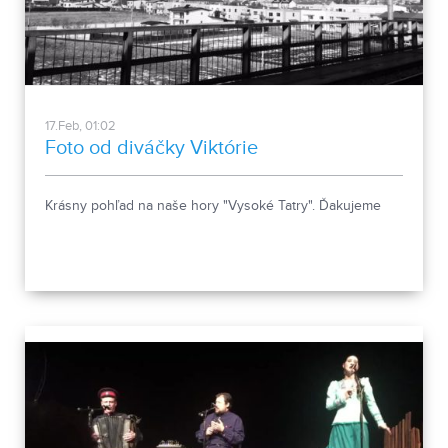
17.Feb, 01:02
Foto od diváčky Viktórie
Krásny pohľad na naše hory "Vysoké Tatry". Ďakujeme