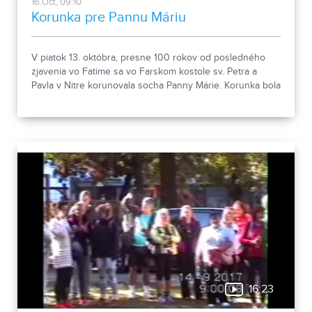
16.Oct, 09:10
Korunka pre Pannu Máriu
V piatok 13. októbra, presne 100 rokov od posledného
zjavenia vo Fatime sa vo Farskom kostole sv. Petra a
Pavla v Nitre korunovala socha Panny Márie. Korunka bola
prinesená priamo z Fatimy.
16:23