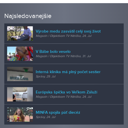
Najsledovanejšie
Výrobe medu zasvätil celý svoj život
Magazín / Objektívom TV Nitrička, 24. Jul
V Bábe bolo veselo
Magazín / Objektívom TV Nitrička, 31. Jul
Interná klinika má plný počet sestier
Správy, 29. Jul
Európska špička vo Veľkom Záluží
Magazín / Objektívom TV Nitrička, 24. Jul
MINFA spojila päť diecéz
Správy, 24. Jul