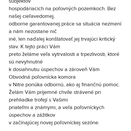
subjektov
hospodáriacich na poľovných pozemkoch. Bez
našej cieľavedomej,
odborne garantovanej práce sa situácia nezmení
a nám nezostane nič
iné, len naďalej konštatovať jej trvajúci kritický
stav. K tejto práci Vám
preto želáme veľa vytrvalosti a trpezlivosti, ktoré
sú nevyhnutné
k dosiahnutiu úspechov a zároveň Vám
Obvodná poľovnícka komora
v Nitre ponúka odbornú, ako aj finančnú pomoc.
Želám Vám príjemné chvíle strávené pri
prehliadke trofejí s Vašimi
priateľmi a známymi, a veľa poľovníckych
úspechov a zážitkov
v začínajúcej novej poľovníckej sezóne.