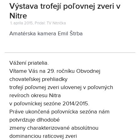
Výstava trofejí poľovnej zveri v
Nitre
1. apríla 2015, Pridal: TV Nitrička
Amatérska kamera Emil Štrba
Vážení priatelia.
Vítame Vás na 29. ročníku Obvodnej
chovateľskej prehliadky
trofejí poľovnej zveri ulovenej v poľovných
revíroch okresu Nitra
v poľovníckej sezóne 2014/2015.
Práve ukončená poľovnícka sezóna nám
potvrdzuje dlhodobé
zmeny charakterizované absolútnou
dominanciou raticovej zveri