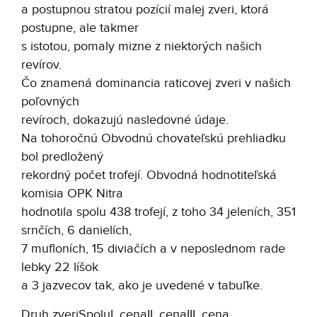
a postupnou stratou pozícií malej zveri, ktorá
postupne, ale takmer
s istotou, pomaly mizne z niektorých našich
revírov.
Čo znamená dominancia raticovej zveri v našich
poľovných
revíroch, dokazujú nasledovné údaje.
Na tohoročnú Obvodnú chovateľskú prehliadku
bol predložený
rekordný počet trofejí. Obvodná hodnotiteľská
komisia OPK Nitra
hodnotila spolu 438 trofejí, z toho 34 jeleních, 351
srnčích, 6 danielích,
7 mufloních, 15 diviačích a v neposlednom rade
lebky 22 líšok
a 3 jazvecov tak, ako je uvedené v tabuľke.
Druh zveri
Spolu
I. cena
II. cena
III. cena