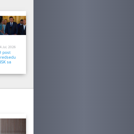
4.Jul, 2026
O post
predsedu
NSK sa
bude
uchádzať
ibor
Csenger