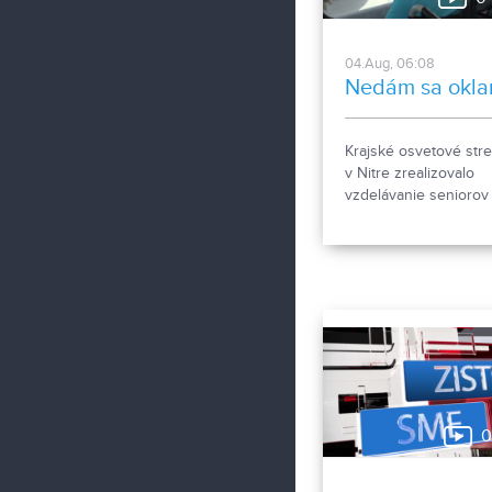
04.Aug, 06:08
Nedám sa okla
Krajské osvetové str
v Nitre zrealizovalo
vzdelávanie seniorov
spoločensky aktuálnu
tému. Projekt „Nedám
oklamať“, mal za úloh
vysvetliť, ako nenaleti
podvodníkom. Určený
najmä seniorom.
0