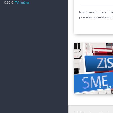
©2016,
TVnitrička
nový stacionár
Nová šanca pre srdce
pomáha pacientom vrát
01: