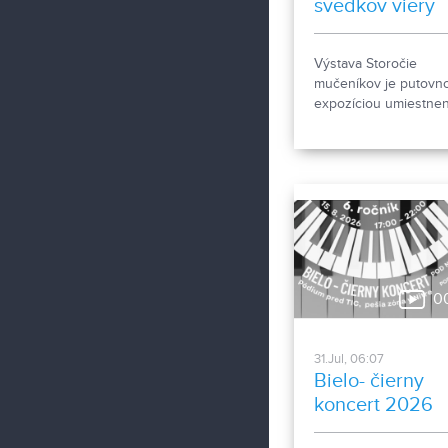
svedkov viery
Výstava Storočie
mučeníkov je putovn
expozíciou umiestne
na prízemí Biskupsk
paláca na Nitriansko
hrade. Predstavuje o
kresťanských mučení
20. storočia z krajín
strednej a východnej
Európy a počas letnej
sezóny je sprístupne
návštevníkom hradu.
0
31.Jul, 06:07
Bielo- čierny
koncert 2026