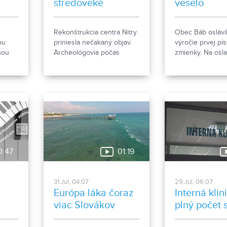
stredoveké
veselo
menšími pavilónm
pohrebisko
Rekonštrukcia centra Nitry
Obec Báb oslávi
ou
priniesla nečakaný objav.
výročie prvej pí
nou
Archeológovia počas
zmienky. Na osl
ého
výskumu pod dnešným
nechýbala hudba
m
chodníkom odkryli
dobré jedlo a gra
sudy
približne desať hrobov z
kov
10. až 11. storočia, čo podľa
odborníkov potvrdzuje, že
Nitra patrila už pred tisíc
rokmi k významným sídlam.
ná
Okrem kostrových
pozostatkov našli aj
0:47
01:19
bronzové záušnice či
pozostatky niekdajšej
mestskej zástavby.
31.Jul, 04:07
29.Jul, 06:07
Európa láka čoraz
Interná kli
viac Slovákov
plný počet s