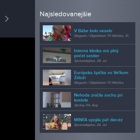
REDAK
Najsledovanejšie
vious
Next
Ladis
kamera
V Bábe bolo veselo
Magazín / Objektívom TV Nitrička, 31.
Jul
Interná klinika má plný
počet sestier
Spravodajstvo, 29. Jul
Európska špička vo Veľkom
Záluží
Magazín / Objektívom TV Nitrička,
24. Jul
Nehoda zničila sochu pri
kostole
Správy, 04. Aug
MINFA spojila päť diecéz
Spravodajstvo, 24. Jul