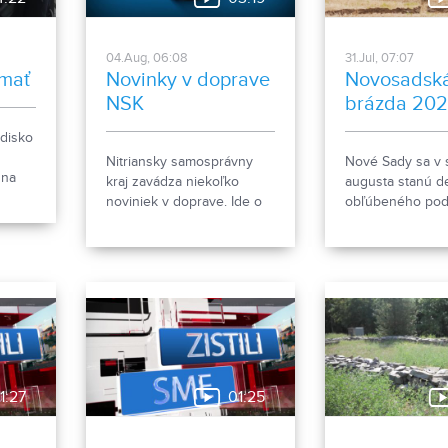
04.Aug, 06:08
31.Jul, 07:07
mať
Novinky v doprave
Novosadsk
NSK
brázda 20
edisko
Nitriansky samosprávny
Nové Sady sa v 
 na
kraj zavádza niekoľko
augusta stanú d
noviniek v doprave. Ide o
obľúbeného podu
 sa
prestupový lístok a taktovú
Novosadská brá
u
dopravu.
Návštevníkov ča
eť
orbe, spanilá ja
 bol
traktorov, DJ na 
bohatý program 
s deťmi aj množ
atrakcií. Chýbať
občerstvenie a 
program. Viac in
1:27
01:25
nájdete na
www.novosadska