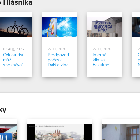
o Hlásnika
03.Aug, 2026
27.Jul, 2026
27.Jul, 2026
2
Cykloturisti
Predpoveď
Interná
môžu
počasia:
klinika
spoznávať
Ďalšia vlna
Fakultnej
Slovensko
horúčav
nemocnice
na vyše
prichádza
Nitra je
18.000
opäť v plnej
T
kolometroch
prevádzke
značených
trás
ky