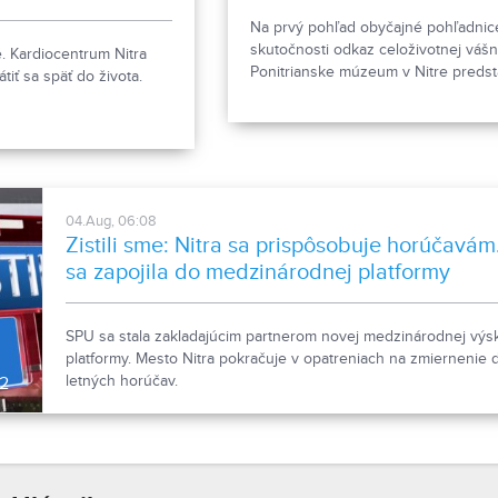
Na prvý pohľad obyčajné pohľadnice
skutočnosti odkaz celoživotnej vášn
. Kardiocentrum Nitra
Ponitrianske múzeum v Nitre predst
iť sa späť do života.
novú sériu dvanástich pohľadníc s 
chrobákov. Vznikla zo zbierky ento
Ivana Šabíka zo Zlatých Moraviec, k
rodina darovala múzeu. Okrem zauj
druhov približuje zbierka aj príbeh 
ktorého láska k prírode pretrvala aj
04.Aug, 06:08
odchode.
Zistili sme: Nitra sa prispôsobuje horúčavá
sa zapojila do medzinárodnej platformy
SPU sa stala zakladajúcim partnerom novej medzinárodnej vý
platformy. Mesto Nitra pokračuje v opatreniach na zmiernenie
letných horúčav.
02