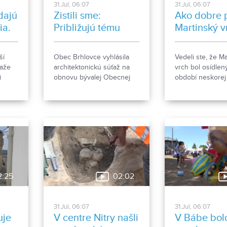
31.Jul, 06:07
31.Jul, 06:07
adajú
Zistili sme:
Ako dobre 
ia.
Približujú tému
Martinský v
inkluzívnej
spoločnosti. Zo
ší
Obec Brhlovce vyhlásila
Vedeli ste, že M
starej školy chcú
ťaže
architektonickú súťaž na
vrch bol osídlen
kultúrne centrum
i
obnovu bývalej Obecnej
období neskorej
i a
ľudovej školy. Mladí ľudia
kamennej. Konc
spolu
prostredníctvom umenia
storočia a v 9. s
kej
otvárajú témy, ktoré sa
rozprestieralo 
dotýkajú každého z nás.
hradisko s hust
na
osídlením. Dnes
kultúrna pamiat
obsahuje 13 pam
objektov. Je to 9
murovaných bu
2:25
02:02
niekdajšieho „Ši
tábora", strážni
hostinca a kolká
31.Jul, 06:07
31.Jul, 06:07
dopĺňa hlavná b
uje
V centre Nitry našli
V Bábe bol
nemocnice s dv