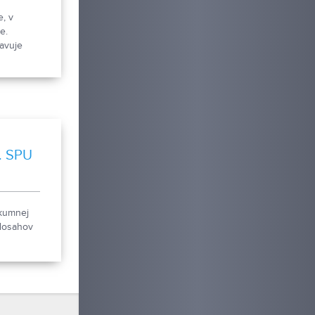
, v
e.
avuje
motívmi
mológa
torú jeho
ímavých
muža,
 po jeho
m. SPU
skumnej
 dosahov