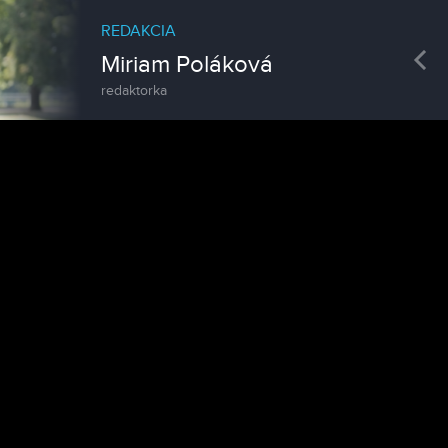
REDAKCIA
Pre
Miriam Poláková
redaktorka