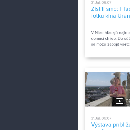
31.Jul, 06:07
Zistili sme: Hľ
fotku kina Urán
Naj chlebík z
Nitry
V Nitre hľadajú najlep
domáci chlieb. Do sú
sa môžu zapojiť všetc
neprofesionálni pekár
pekárky. Mesto Nitra 
s nadšencom historic
fotografie pátra po
fotografii bývalého ki
Uránia.
0
31.Jul, 06:07
Výstava približ