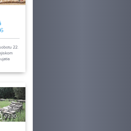
á
26
sobotu 22.
ejiskom
jatia
zda 2026.
ká súťaž v
zda
traktore,
pre rodiny
stvo
 nebude ani
sprievodný
formácií
02:30
brazda.sk.