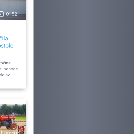
01:52
čila
ostole
kočine
ej nehode
le sv.
li sme, čo
00:40