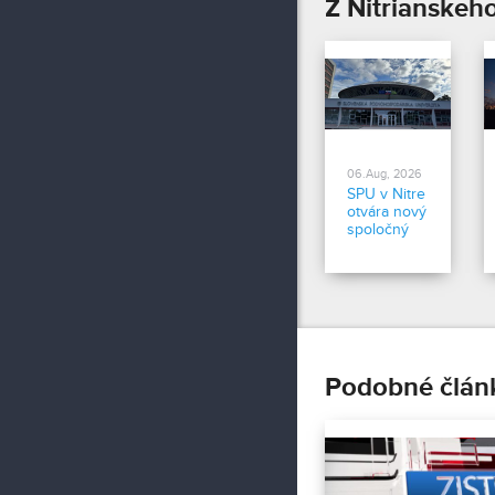
Z Nitrianskeh
06.Aug, 2026
SPU v Nitre
otvára nový
spoločný
bakalársky
študijný
program
Podobné člán