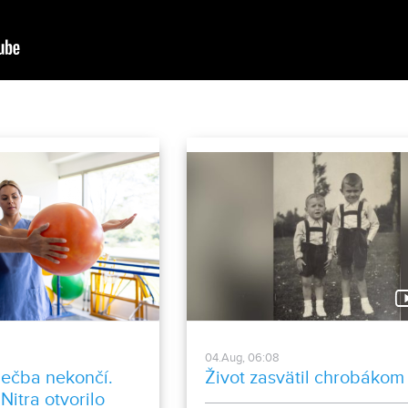
04.Aug, 06:08
liečba nekončí.
Život zasvätil chrobákom
itra otvorilo