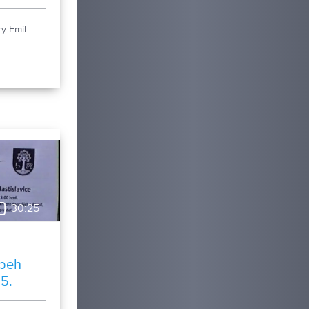
y Emil
30:25
 beh
 5.