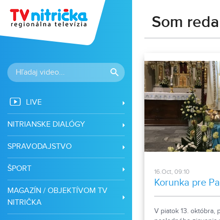
Som reda
LIVE
NITRIANSKE DIALÓGY
SPRAVODAJSTVO
ŠPORT
16.Oct, 09:10
Korunka pre P
MAGAZÍN / OBJEKTÍVOM TV
NITRIČKA
V piatok 13. októbra,