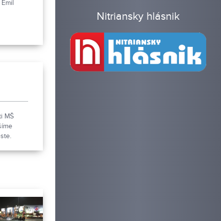
 Emil
Nitriansky hlásnik
ti MŠ
ešíme
ste.