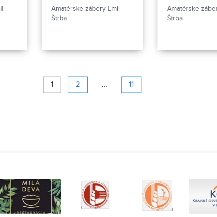
cezpoľnom behu
il
Amatérske zábery Emil
Amatérske záber
Štrba
Štrba
1
2
…
11