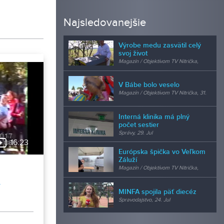
Najsledovanejšie
Výrobe medu zasvätil celý
svoj život
Magazín / Objektívom TV Nitrička,
24. Jul
V Bábe bolo veselo
Magazín / Objektívom TV Nitrička, 31.
Jul
Interná klinika má plný
počet sestier
Správy, 29. Jul
16:23
Európska špička vo Veľkom
Záluží
Magazín / Objektívom TV Nitrička,
24. Jul
y
MINFA spojila päť diecéz
Spravodajstvo, 24. Jul