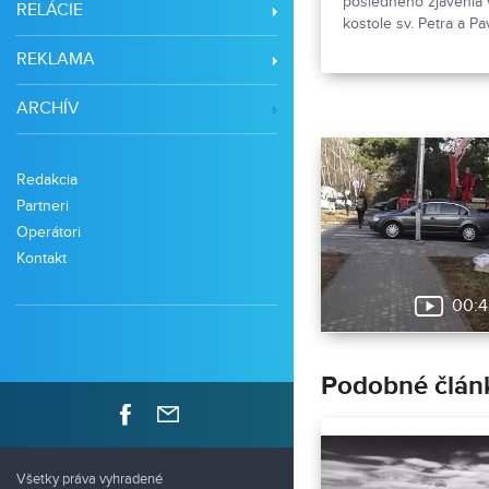
posledného zjavenia 
RELÁCIE
kostole sv. Petra a Pa
socha Panny Márie. K
REKLAMA
priamo z Fatimy.
ARCHÍV
Redakcia
Partneri
Operátori
Kontakt
00:4
Podobné člán
Všetky práva vyhradené