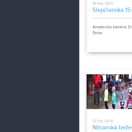
19.Nov, 08:11
Slepčianska 15
Amatérska kamera: Em
Štrba
1
12.Oct, 04:10
Nitranská bež