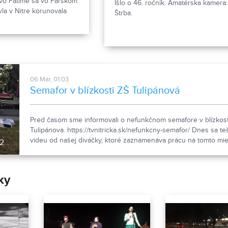
vo Fatime sa vo Farskom
Išlo o 46. ročník. Amatérska kamera:
vla v Nitre korunovala
Štrba.
orunka bola prinesená
06.Mar, 01:03
Semafor v blízkosti ZŠ Tulipánová
Pred časom sme informovali o nefunkčnom semafore v blízkos
Tulipánova. https://tvnitricka.sk/nefunkcny-semafor/ Dnes sa t
videu od našej diváčky, ktoré zaznamenáva prácu na tomto mie
2
Ďakujeme
ky