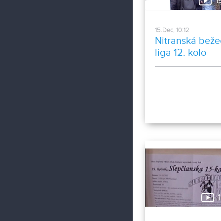
1
15.Dec, 10:12
Nitranská bež
liga 12. kolo
1