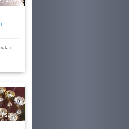
21:04
h
a: Emil
26:46