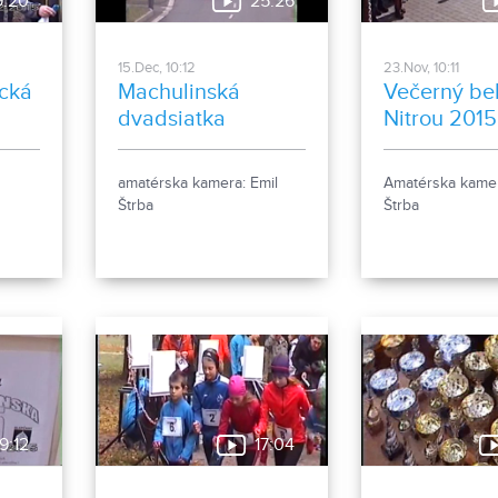
9:20
25:26
15.Dec, 10:12
23.Nov, 10:11
ecká
Machulinská
Večerný be
dvadsiatka
Nitrou 2015
amatérska kamera: Emil
Amatérska kamer
Štrba
Štrba
9:12
17:04