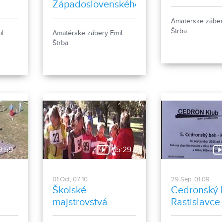
Západoslovenského
kraja Skalica
Amatérske záber
Štrba
il
Amatérske zábery Emil
Štrba
9:59
15:29
01.Oct, 07:10
29.Sep, 01:09
Školské
Cedronský
majstrovstvá
Rastislavce
okresu v
ročník