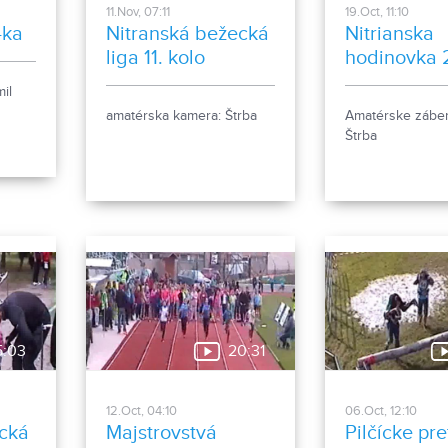
11.Nov, 07:11
19.Oct, 11:10
-ka
Nitranská bežecká
Nitrianska
liga 11. kolo
hodinovka 
il
amatérska kamera: Štrba
Amatérske záber
Štrba
5:03
20:31
12.Oct, 04:10
06.Oct, 12:10
ecká
Majstrovstvá
Pilčícke pr