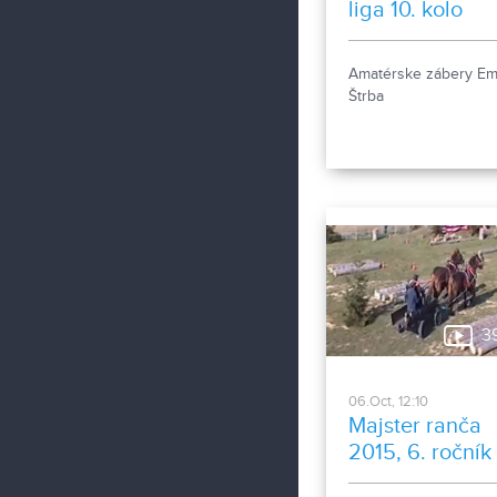
liga 10. kolo
Amatérske zábery Em
Štrba
3
06.Oct, 12:10
Majster ranča
2015, 6. ročník