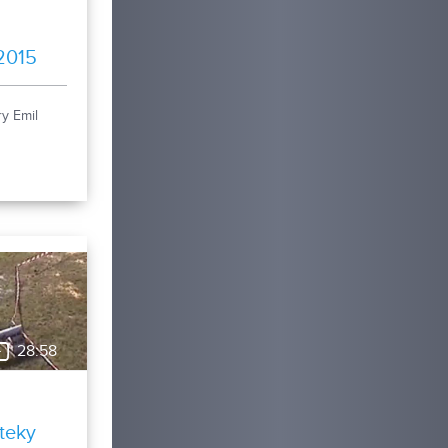
2015
y Emil
28:58
eteky