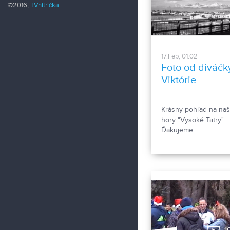
©2016,
TVnitrička
17.Feb, 01:02
Foto od diváčk
Viktórie
Krásny pohľad na na
hory "Vysoké Tatry".
Ďakujeme