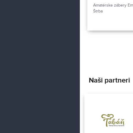
Amatérske zábery Em
Štrba
Naši partneri