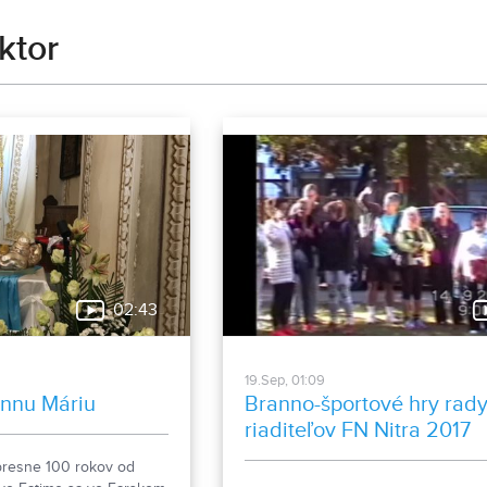
ktor
02:43
19.Sep, 01:09
annu Máriu
Branno-športové hry rad
riaditeľov FN Nitra 2017
 presne 100 rokov od