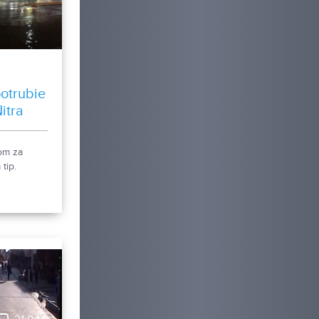
otrubie
itra
om za
tip.