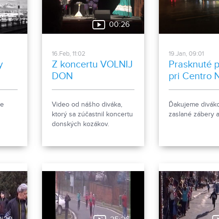
00:26
16.Feb, 11:02
19.Jan, 09:01
y
Z koncertu VOLNIJ
Prasknuté p
DON
pri Centro N
še
Video od nášho diváka,
Ďakujeme divák
ktorý sa zúčastnil koncertu
zaslané zábery a 
donských kozákov.