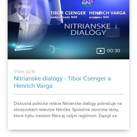
00:30
17.Oct, 02:10
Nitrianske dialógy - Tibor Csenger a
Henrich Varga
Diskusná politická relácia Nitrianske dialógy pokračuje na
obrazovkách televízie Nitrička. Spoločne otvoríme témy,
ktoré hýbu mestom Nitra aj celým regiónom. Zapojiť sa
môžete aj vy. Svoje otázky nám pošlite cez formulár:
https://tinyurl.com/nitrianskedialogy-2