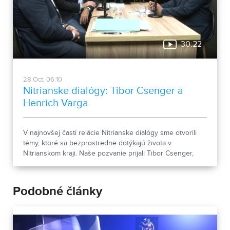
30:22
28.Oct, 06:10
Nitrianske dialógy: Tibor Csenger a
Henrich Varga
V najnovšej časti relácie Nitrianske dialógy sme otvorili
témy, ktoré sa bezprostredne dotýkajú života v
Nitrianskom kraji. Naše pozvanie prijali Tibor Csenger,
podpredseda NSK, a Henrich Varga, poslanec krajského
zastupiteľstva.
Podobné články