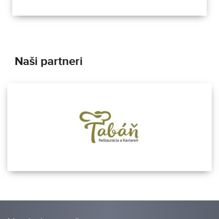
mesta, a Pavol Obertáš, poslanec mestského
zastupiteľstva. Diskutovali sme o najdôležitejších
samosprávnych otázkach, aktuálnych projektoch,
investíciách, ale aj o výzvach, ktoré Nitru čakajú v
najbližšom období. V závere relácie sme navyše dali
priestor aj diváckym otázkam.
Naši partneri