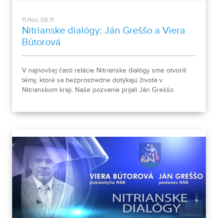
11.Nov, 06:11
Nitrianske dialógy: Ján Greššo a Viera
Bútorová
V najnovšej časti relácie Nitrianske dialógy sme otvorili
témy, ktoré sa bezprostredne dotýkajú života v
Nitrianskom kraji. Naše pozvanie prijali Ján Greššo
poslanec NSK, a Viera Bútorová, poslankyňa NSK.