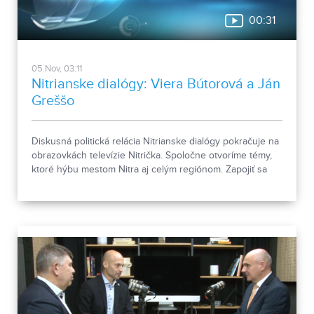
00:31
05.Nov, 03:11
Nitrianske dialógy: Viera Bútorová a Ján
Greššo
Diskusná politická relácia Nitrianske dialógy pokračuje na
obrazovkách televízie Nitrička. Spoločne otvoríme témy,
ktoré hýbu mestom Nitra aj celým regiónom. Zapojiť sa
môžete aj vy. Svoje otázky nám pošlite cez formulár:
https://tinyurl.com/nitrianskedialogy-3