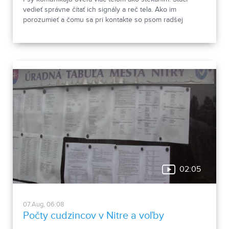
vedieť správne čítať ich signály a reč tela. Ako im
porozumieť a čomu sa pri kontakte so psom radšej
vyhnúť, ukázala canisterapeutka spolu so svojimi
štvornohými pomocníkmi.
02:05
07.Aug, 06:08
Počty cudzincov v Nitre a voľby