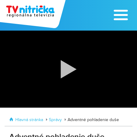
Zoo v Lužiankach
Traktormánia 2025 s pozvánkou
Hlavná stránka
Správy
Adventné pohladenie duše