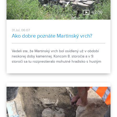
02:30
31.Jul, 06:07
Ako dobre poznáte Martinský vrch?
Vedeli ste, že Martinský vrch bol osídlený už v období
neskorej doby kamennej. Koncom 8. storočia a v 9.
storočí sa tu rozprestieralo mohutné hradisko s hustým
osídlením. Dnes Národná kultúrna pamiatka kasáreň
obsahuje 13 pamiatkových objektov. Je to 9 murovaných
budov niekdajšieho „Šiator tábora", strážnica, budova
hostinca a kolkáreň, ktoré dopĺňa hlavná budova
nemocnice s dvoma menšími pavilónmi a park.