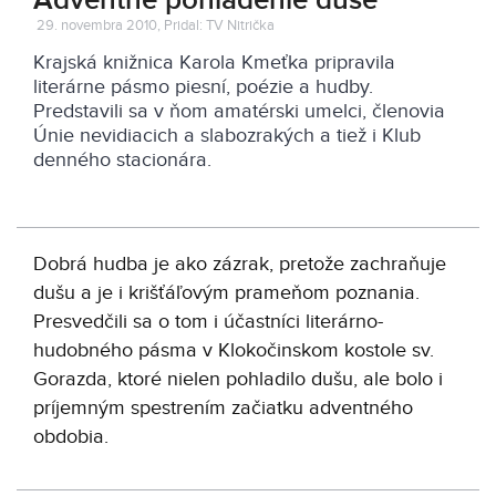
Adventné pohladenie duše
29. novembra 2010, Pridal: TV Nitrička
Krajská knižnica Karola Kmeťka pripravila
literárne pásmo piesní, poézie a hudby.
Predstavili sa v ňom amatérski umelci, členovia
Únie nevidiacich a slabozrakých a tiež i Klub
denného stacionára.
Dobrá hudba je ako zázrak, pretože zachraňuje
dušu a je i krišťáľovým prameňom poznania.
Presvedčili sa o tom i účastníci literárno-
hudobného pásma v Klokočinskom kostole sv.
Gorazda, ktoré nielen pohladilo dušu, ale bolo i
príjemným spestrením začiatku adventného
obdobia.