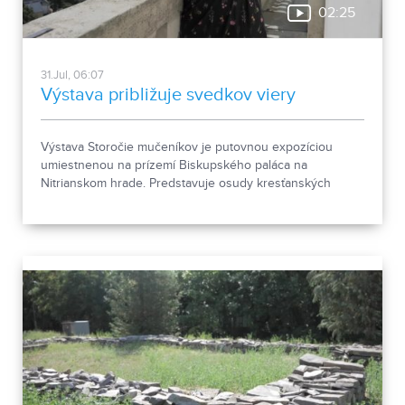
02:25
31.Jul, 06:07
Výstava približuje svedkov viery
Výstava Storočie mučeníkov je putovnou expozíciou
umiestnenou na prízemí Biskupského paláca na
Nitrianskom hrade. Predstavuje osudy kresťanských
mučeníkov 20. storočia z krajín strednej a východnej
Európy a počas letnej sezóny je sprístupnená
návštevníkom hradu.