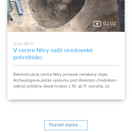
02:02
31.Jul, 06:07
V centre Nitry našli stredoveké
pohrebisko
Rekonštrukcia centra Nitry priniesla nečakaný objav.
Archeológovia počas výskumu pod dnešným chodníkom
odkryli približne desať hrobov z 10. až 11. storočia, čo
podľa odborníkov potvrdzuje, že Nitra patrila už pred tisíc
rokmi k významným sídlam. Okrem kostrových
pozostatkov našli aj bronzové záušnice či pozostatky
niekdajšej mestskej zástavby.
Pozrieť staršie ...