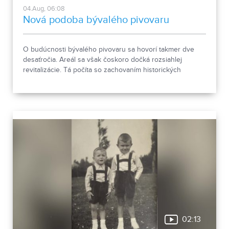
04.Aug, 06:08
Nová podoba bývalého pivovaru
O budúcnosti bývalého pivovaru sa hovorí takmer dve
desaťročia. Areál sa však čoskoro dočká rozsiahlej
revitalizácie. Tá počíta so zachovaním historických
objektov, ale aj s výstavbou novej polyfunkčnej budovy.
02:13