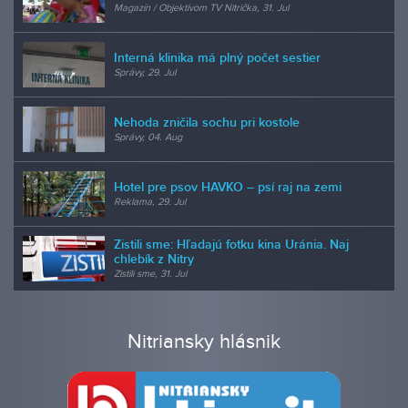
Magazín / Objektívom TV Nitrička, 31. Jul
Interná klinika má plný počet sestier
Správy, 29. Jul
Nehoda zničila sochu pri kostole
Správy, 04. Aug
Hotel pre psov HAVKO – psí raj na zemi
Reklama, 29. Jul
Zistili sme: Hľadajú fotku kina Uránia. Naj
chlebík z Nitry
Zistili sme, 31. Jul
Nitriansky hlásnik