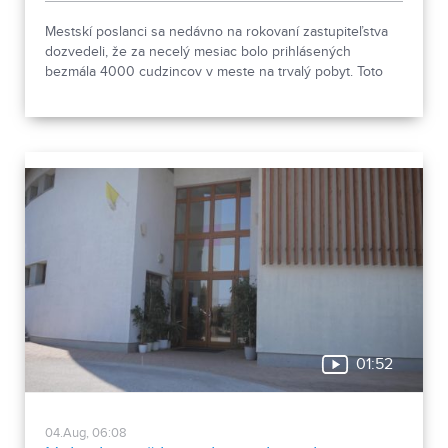
Mestskí poslanci sa nedávno na rokovaní zastupiteľstva
dozvedeli, že za necelý mesiac bolo prihlásených
bezmála 4000 cudzincov v meste na trvalý pobyt. Toto
vyvolalo otázniky, ako je možné za krátke obdobie zapísať
taký počet nových obyvateľov. Tieto nezrovnalosti sme sa
rozhodli objasniť.
01:52
04.Aug, 06:08