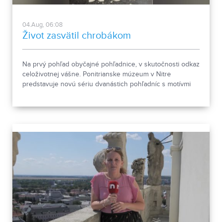
04.Aug, 06:08
Život zasvätil chrobákom
Na prvý pohľad obyčajné pohľadnice, v skutočnosti odkaz
celoživotnej vášne. Ponitrianske múzeum v Nitre
predstavuje novú sériu dvanástich pohľadníc s motívmi
chrobákov. Vznikla zo zbierky entomológa Ivana Šabíka zo
Zlatých Moraviec, ktorú jeho rodina darovala múzeu.
Okrem zaujímavých druhov približuje zbierka aj príbeh
muža, ktorého láska k prírode pretrvala aj po jeho
odchode.