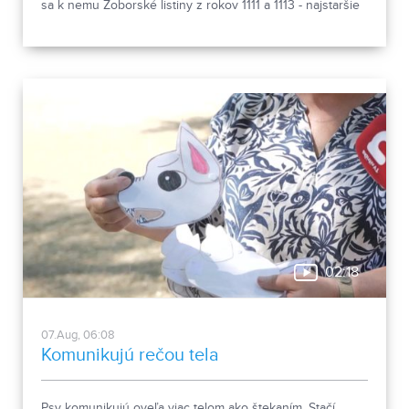
sa k nemu Zoborské listiny z rokov 1111 a 1113 - najstaršie
zachovalé písomné dokumenty z nášho územia. Areál
spája históriu dvoch rehoľných rádov. Viete, ktoré sú to? :)
02:18
07.Aug, 06:08
Komunikujú rečou tela
Psy komunikujú oveľa viac telom ako štekaním. Stačí