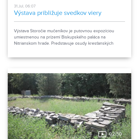
31.Jul, 06:07
Výstava približuje svedkov viery
Výstava Storočie mučeníkov je putovnou expozíciou
umiestnenou na prízemí Biskupského paláca na
Nitrianskom hrade. Predstavuje osudy kresťanských
mučeníkov 20. storočia z krajín strednej a východnej
Európy a počas letnej sezóny je sprístupnená
návštevníkom hradu.
02:30