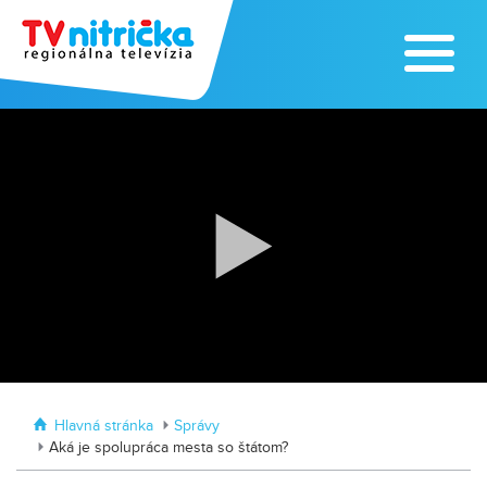
Zoo v Lužiankach
Traktormánia 2025 s pozvánkou
Hlavná stránka
Správy
Aká je spolupráca mesta so štátom?