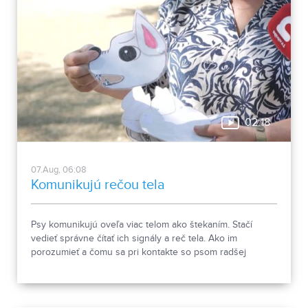
02:18
07.Aug, 06:08
Komunikujú rečou tela
Psy komunikujú oveľa viac telom ako štekaním. Stačí
vedieť správne čítať ich signály a reč tela. Ako im
porozumieť a čomu sa pri kontakte so psom radšej
vyhnúť, ukázala canisterapeutka spolu so svojimi
štvornohými pomocníkmi.