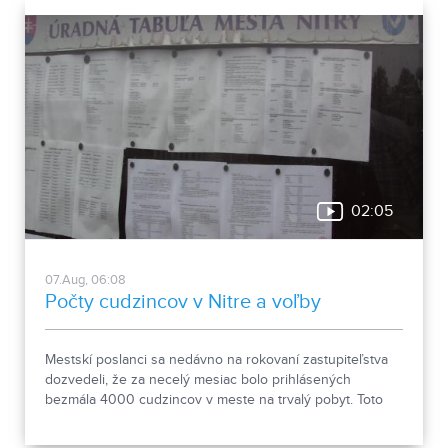
02:05
07.Aug, 06:08
Počty cudzincov v Nitre a voľby
Mestskí poslanci sa nedávno na rokovaní zastupiteľstva
dozvedeli, že za necelý mesiac bolo prihlásených
bezmála 4000 cudzincov v meste na trvalý pobyt. Toto
vyvolalo otázniky, ako je možné za krátke obdobie zapísať
taký počet nových obyvateľov. Tieto nezrovnalosti sme sa