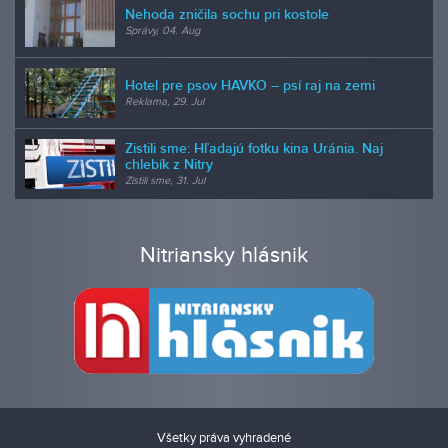
Nehoda zničila sochu pri kostole
Správy, 04. Aug
Hotel pre psov HAVKO – psí raj na zemi
Reklama, 29. Jul
Zistili sme: Hľadajú fotku kina Uránia. Naj
chlebík z Nitry
Zistili sme, 31. Jul
Nitriansky hlásnik
Všetky práva vyhradené