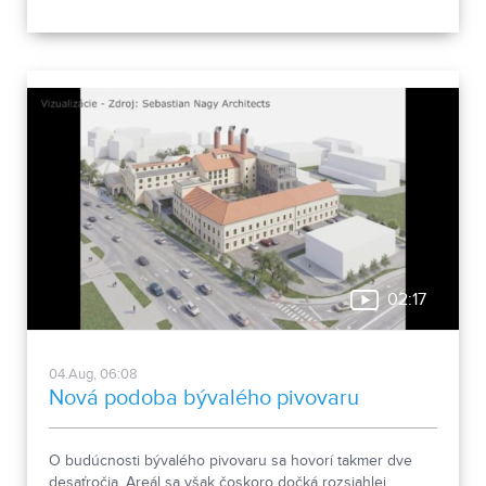
02:17
04.Aug, 06:08
Nová podoba bývalého pivovaru
O budúcnosti bývalého pivovaru sa hovorí takmer dve
desaťročia. Areál sa však čoskoro dočká rozsiahlej