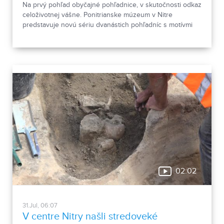
Na prvý pohľad obyčajné pohľadnice, v skutočnosti odkaz
celoživotnej vášne. Ponitrianske múzeum v Nitre
predstavuje novú sériu dvanástich pohľadníc s motívmi
chrobákov. Vznikla zo zbierky entomológa Ivana Šabíka zo
Zlatých Moraviec, ktorú jeho rodina darovala múzeu.
Okrem zaujímavých druhov približuje zbierka aj príbeh
muža, ktorého láska k prírode pretrvala aj po jeho
odchode.
02:02
31.Jul, 06:07
V centre Nitry našli stredoveké