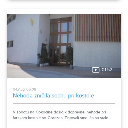
rozhodli objasniť.
01:52
04.Aug, 06:08
Nehoda zničila sochu pri kostole
V sobotu na Klokočine došlo k dopravnej nehode pri
farskom kostole sv. Gorazda. Zistovali sme, čo sa stalo.