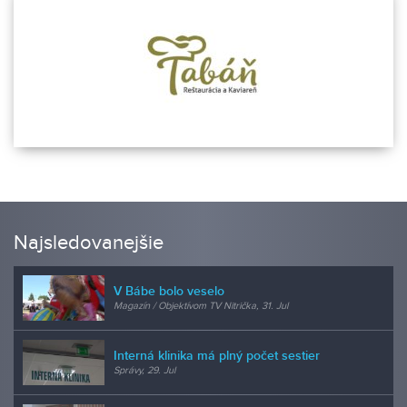
Najsledovanejšie
V Bábe bolo veselo
Magazín / Objektívom TV Nitrička, 31. Jul
Interná klinika má plný počet sestier
Správy, 29. Jul