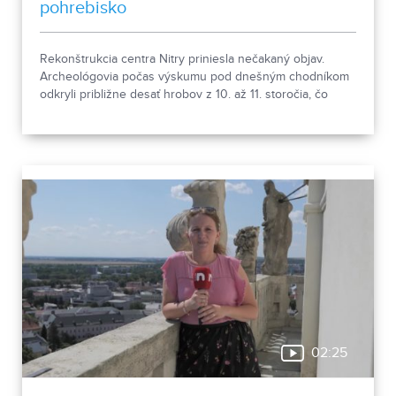
pohrebisko
Rekonštrukcia centra Nitry priniesla nečakaný objav.
Archeológovia počas výskumu pod dnešným chodníkom
odkryli približne desať hrobov z 10. až 11. storočia, čo
podľa odborníkov potvrdzuje, že Nitra patrila už pred tisíc
rokmi k významným sídlam. Okrem kostrových
pozostatkov našli aj bronzové záušnice či pozostatky
niekdajšej mestskej zástavby.
02:25