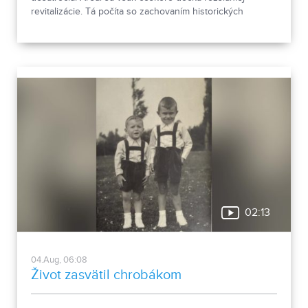
revitalizácie. Tá počíta so zachovaním historických
objektov, ale aj s výstavbou novej polyfunkčnej budovy.
02:13
04.Aug, 06:08
Život zasvätil chrobákom