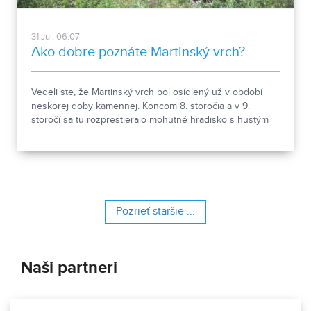
31.Jul, 06:07
Ako dobre poznáte Martinský vrch?
Vedeli ste, že Martinský vrch bol osídlený už v období
neskorej doby kamennej. Koncom 8. storočia a v 9.
storočí sa tu rozprestieralo mohutné hradisko s hustým
osídlením. Dnes Národná kultúrna pamiatka kasáreň
obsahuje 13 pamiatkových objektov. Je to 9 murovaných
budov niekdajšieho „Šiator tábora", strážnica, budova
hostinca a kolkáreň, ktoré dopĺňa hlavná budova
nemocnice s dvoma menšími pavilónmi a park.
Pozrieť staršie ...
Naši partneri