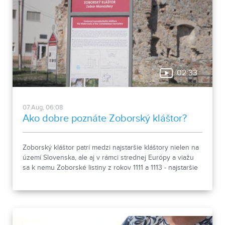
02:33
07.Aug, 06:08
Ako dobre poznáte Zoborský kláštor?
Zoborský kláštor patrí medzi najstaršie kláštory nielen na
území Slovenska, ale aj v rámci strednej Európy a viažu
sa k nemu Zoborské listiny z rokov 1111 a 1113 - najstaršie
zachovalé písomné dokumenty z nášho územia. Areál
spája históriu dvoch rehoľných rádov. Viete, ktoré sú to? :)