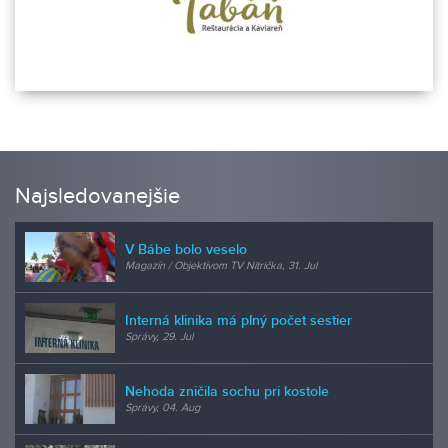
Najsledovanejšie
V Bábe bolo veselo
Magazín / Objektívom TV Nitrička, 31. Jul
Interná klinika má plný počet sestier
Správy, 29. Jul
Nehoda zničila sochu pri kostole
Správy, 04. Aug