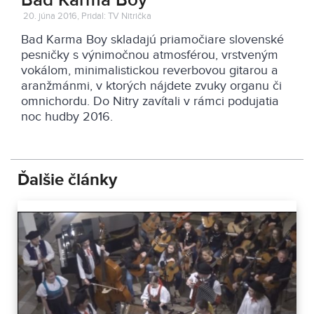
Bad Karma Boy
20. júna 2016, Pridal: TV Nitrička
Bad Karma Boy skladajú priamočiare slovenské
pesničky s výnimočnou atmosférou, vrstveným
vokálom, minimalistickou reverbovou gitarou a
aranžmánmi, v ktorých nájdete zvuky organu či
omnichordu. Do Nitry zavítali v rámci podujatia
noc hudby 2016.
Ďalšie články