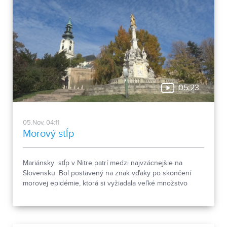
05:23
05.Nov, 04:11
Morový stĺp
Mariánsky stĺp v Nitre patrí medzi najvzácnejšie na
Slovensku. Bol postavený na znak vďaky po skončení
morovej epidémie, ktorá si vyžiadala veľké množstvo
obetí.