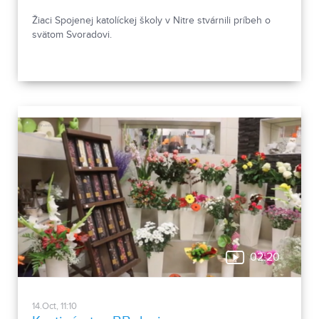
Žiaci Spojenej katolíckej školy v Nitre stvárnili príbeh o
svätom Svoradovi.
02:20
14.Oct, 11:10