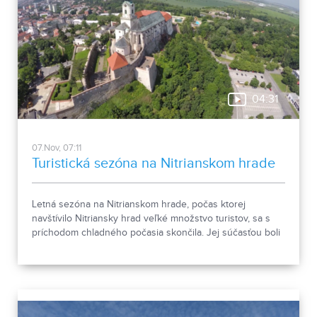
04:31
07.Nov, 07:11
Turistická sezóna na Nitrianskom hrade
Letná sezóna na Nitrianskom hrade, počas ktorej
navštívilo Nitriansky hrad veľké množstvo turistov, sa s
príchodom chladného počasia skončila. Jej súčasťou boli
tradičné, ale aj špeciálne podujatia, ktoré však nebudú
chýbať ani počas budúcej sezóny.