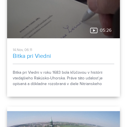
05:26
14.Nov, 06:11
Bitka pri Viedni
Bitka pri Viedni v roku 1683 bola kľúčovou v histórii
vtedajšieho Rakúsko-Uhorska. Práve táto udalosť je
opísaná a dôkladne rozobraná v diele Nitrianskeho
spisovateľa a historika PhDr. Emila Vontorčíka.