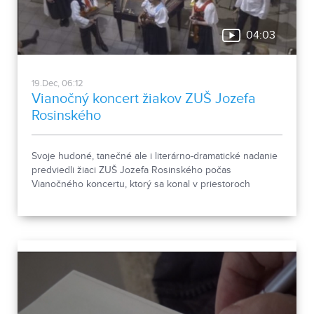
04:03
19.Dec, 06:12
Vianočný koncert žiakov ZUŠ Jozefa
Rosinského
Svoje hudoné, tanečné ale i literárno-dramatické nadanie
predviedli žiaci ZUŠ Jozefa Rosinského počas
Vianočného koncertu, ktorý sa konal v priestoroch
nitrianskej Synagógy.