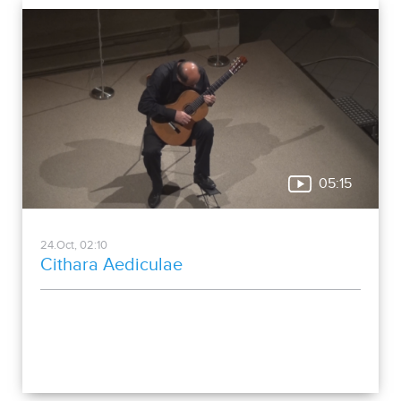
05:15
24.Oct, 02:10
Cithara Aediculae