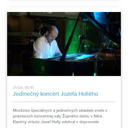
21.Oct, 05:10
Jedinečný koncert Jozefa Hollého
Množstvo špeciálnych a jedinečných skladieb znelo v
priestoroch koncertnej sály Župného domu v Nitre.
Klavírny virtuóz Jozef Hollý odohral v doprovode
sláčikového kvinteta jedinečný koncert určený