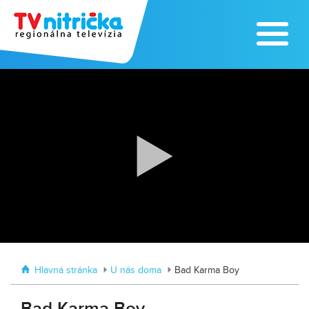
Zoo v Lužiankach
Traktormánia 2025 s pozvánkou
Hlavná stránka
U nás doma
Bad Karma Boy