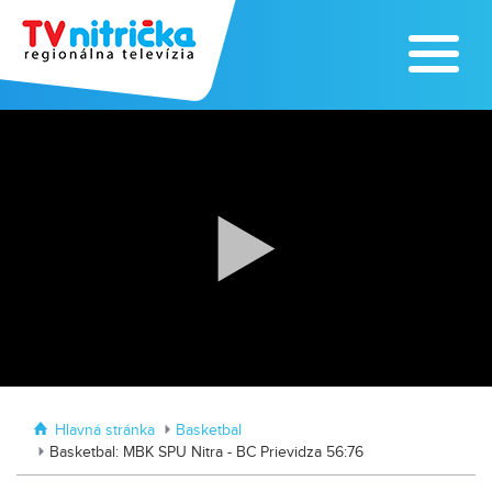
Zoo v Lužiankach
Traktormánia 2025 s pozvánkou
Hlavná stránka
Basketbal
Basketbal: MBK SPU Nitra - BC Prievidza 56:76