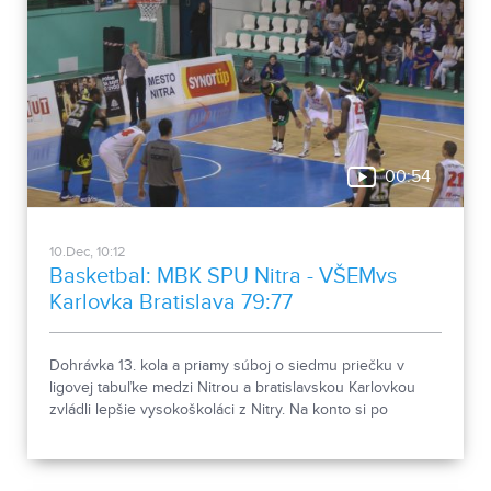
00:54
10.Dec, 10:12
Basketbal: MBK SPU Nitra - VŠEMvs
Karlovka Bratislava 79:77
Dohrávka 13. kola a priamy súboj o siedmu priečku v
ligovej tabuľke medzi Nitrou a bratislavskou Karlovkou
zvládli lepšie vysokoškoláci z Nitry. Na konto si po
tesnom výsledku 79:77 pripísali dva body.