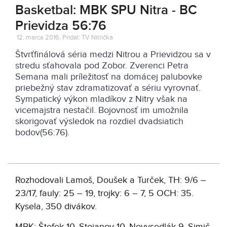
Basketbal: MBK SPU Nitra - BC
Prievidza 56:76
12. marca 2016, Pridal: TV Nitrička
Štvrťfinálová séria medzi Nitrou a Prievidzou sa v
stredu sťahovala pod Zobor. Zverenci Petra
Semana mali príležitosť na domácej palubovke
priebežný stav zdramatizovať a sériu vyrovnať.
Sympatický výkon mladíkov z Nitry však na
vicemajstra nestačil. Bojovnosť im umožnila
skorigovať výsledok na rozdiel dvadsiatich
bodov(56:76).
Rozhodovali Lamoš, Doušek a Turček, TH: 9/6 –
23/17, fauly: 25 – 19, trojky: 6 – 7, 5 OCH: 35.
Kysela, 350 divákov.
MBK: Štefek 10, Stojanov 10, Novysedlák 9, Simič