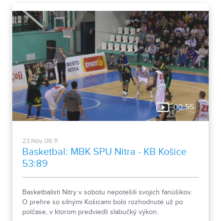
00:55
23.Nov, 06:11
Basketbal: MBK SPU Nitra - KB Košice
53:89
Basketbalisti Nitry v sobotu nepotešili svojich fanúšikov.
O prehre so silnými Košicami bolo rozhodnuté už po
polčase, v ktorom predviedli slabučký výkon.