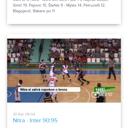
Simič 19, Pejovic 15, Štefek 9 - Myles 14, Petrucelli 12,
Blagojevič, Bakare po 11
02:10
30.Apr, 08:04
Nitra - Inter 90:95