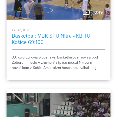
00:49
15.Feb, 11:02
Basketbal: MBK SPU Nitra - KB TU
Košice 69:106
33. kolo Eurovia Slovenskej basketbalovej ligy sa pod
Zoborom nieslo v znamení zápasu medzi Nitrou a
nováčikom z Košíc. Ambiciózni hostia nezaváhali a aj
štvrté vzájomné meranie síl tejto sezóny zvládli lepšie.
Navyše Nitranom uštedrili ďalšiu "stovku" po výsledku
69:106.