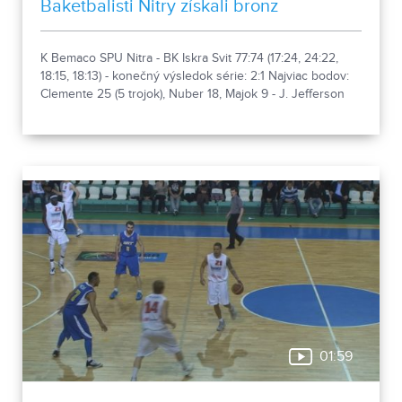
Baketbalisti Nitry získali bronz
K Bemaco SPU Nitra - BK Iskra Svit 77:74 (17:24, 24:22,
18:15, 18:13) - konečný výsledok série: 2:1 Najviac bodov:
Clemente 25 (5 trojok), Nuber 18, Majok 9 - J. Jefferson
29 (14 doskokov), Henderson 18, Berkis 17 (4 trojky) TH:
19/12 - 25/16, fauly: 24 - 18, trojky: 11 - 4, rozhodovali:
Šarišský, Fuska a Margala, 650 divákov
01:59