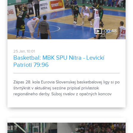
00:48
25.Jan, 10:01
Basketbal: MBK SPU Nitra - Levickí
Patrioti 79:96
Zápas 28. kola Eurovia Slovenskej basketbalovej ligy si po
štvrtýkrát v aktuálnej sezóne pripísal prívlastok
regionálneho derby. Súboj rivalov z opačných koncov
tabuliek ponúkol divákom atraktívny basketbal, z ktorého
výsledkom boli spokojnejší Patrioti z Levíc.