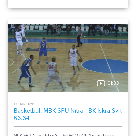
01:00
18.Nov, 07:11
Basketbal: MBK SPU Nitra - BK Iskra Svit
66:64
MBK SPU Nitra - Iskra Svit 66:64 (33:44) Najviac bodov: