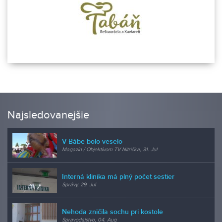
Najsledovanejšie
V Bábe bolo veselo
Magazín / Objektívom TV Nitrička, 31. Jul
Interná klinika má plný počet sestier
Správy, 29. Jul
Nehoda zničila sochu pri kostole
Spravodajstvo, 04. Aug