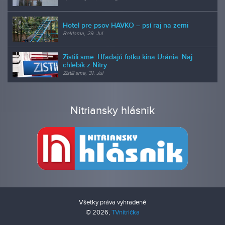
Hotel pre psov HAVKO – psí raj na zemi
Reklama, 29. Jul
Zistili sme: Hľadajú fotku kina Uránia. Naj
chlebík z Nitry
Zistili sme, 31. Jul
Nitriansky hlásnik
Všetky práva vyhradené
© 2026,
TVnitrička