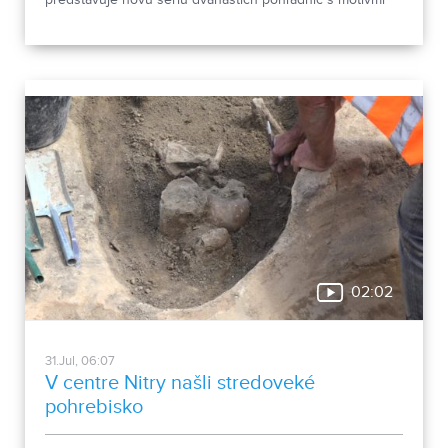
predstavuje novú sériu dvanástich pohľadníc s motívmi
chrobákov. Vznikla zo zbierky entomológa Ivana Šabíka zo
Zlatých Moraviec, ktorú jeho rodina darovala múzeu.
Okrem zaujímavých druhov približuje zbierka aj príbeh
muža, ktorého láska k prírode pretrvala aj po jeho
odchode.
02:02
31.Jul, 06:07
V centre Nitry našli stredoveké
pohrebisko