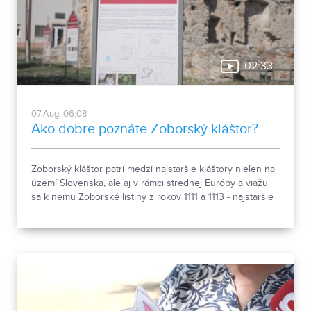
02:33
07.Aug, 06:08
Ako dobre poznáte Zoborský kláštor?
Zoborský kláštor patrí medzi najstaršie kláštory nielen na
území Slovenska, ale aj v rámci strednej Európy a viažu
sa k nemu Zoborské listiny z rokov 1111 a 1113 - najstaršie
zachovalé písomné dokumenty z nášho územia. Areál
spája históriu dvoch rehoľných rádov. Viete, ktoré sú to? :)