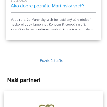
31.Jul, 06:07
Ako dobre poznáte Martinský vrch?
Vedeli ste, že Martinský vrch bol osídlený už v období
neskorej doby kamennej. Koncom 8. storočia a v 9.
storočí sa tu rozprestieralo mohutné hradisko s hustým
osídlením. Dnes Národná kultúrna pamiatka kasáreň
obsahuje 13 pamiatkových objektov. Je to 9 murovaných
budov niekdajšieho „Šiator tábora", strážnica, budova
hostinca a kolkáreň, ktoré dopĺňa hlavná budova
nemocnice s dvoma menšími pavilónmi a park.
Pozrieť staršie ...
Naši partneri