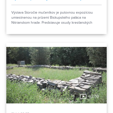
Výstava Storočie mučeníkov je putovnou expozíciou
umiestnenou na prízemí Biskupského paláca na
Nitrianskom hrade. Predstavuje osudy kresťanských
mučeníkov 20. storočia z krajín strednej a východnej
Európy a počas letnej sezóny je sprístupnená
návštevníkom hradu.
02:30