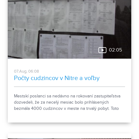
02:05
07.Aug, 06:08
Počty cudzincov v Nitre a voľby
Mestskí poslanci sa nedávno na rokovaní zastupiteľstva
dozvedeli, že za necelý mesiac bolo prihlásených
bezmála 4000 cudzincov v meste na trvalý pobyt. Toto
vyvolalo otázniky, ako je možné za krátke obdobie zapísať
taký počet nových obyvateľov. Tieto nezrovnalosti sme sa
rozhodli objasniť.