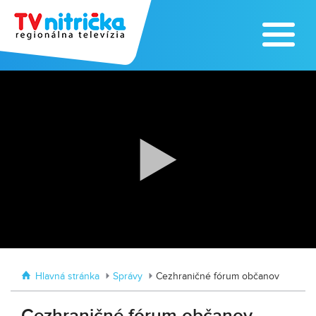
Zoo v Lužiankach
Traktormánia 2025 s pozvánkou
Hlavná stránka
Správy
Cezhraničné fórum občanov