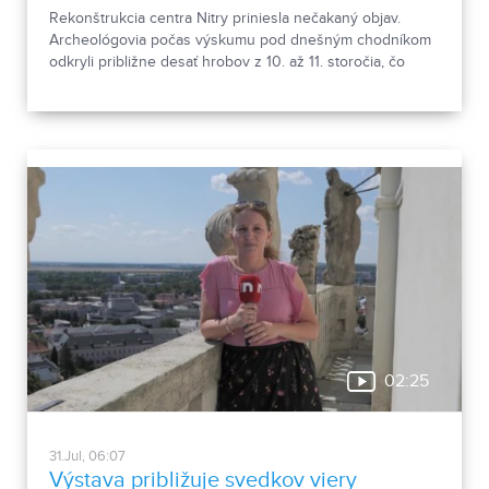
Rekonštrukcia centra Nitry priniesla nečakaný objav.
Archeológovia počas výskumu pod dnešným chodníkom
odkryli približne desať hrobov z 10. až 11. storočia, čo
podľa odborníkov potvrdzuje, že Nitra patrila už pred tisíc
rokmi k významným sídlam. Okrem kostrových
pozostatkov našli aj bronzové záušnice či pozostatky
niekdajšej mestskej zástavby.
02:25
31.Jul, 06:07
Výstava približuje svedkov viery