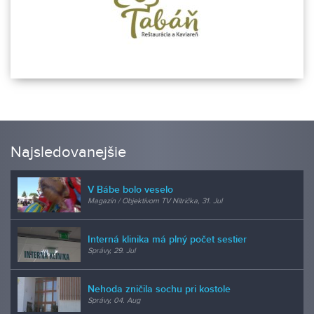
Najsledovanejšie
V Bábe bolo veselo
Magazín / Objektívom TV Nitrička, 31. Jul
Interná klinika má plný počet sestier
Správy, 29. Jul
Nehoda zničila sochu pri kostole
Správy, 04. Aug