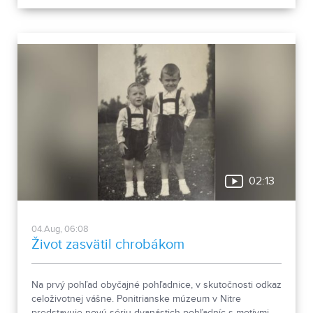
02:13
04.Aug, 06:08
Život zasvätil chrobákom
Na prvý pohľad obyčajné pohľadnice, v skutočnosti odkaz
celoživotnej vášne. Ponitrianske múzeum v Nitre