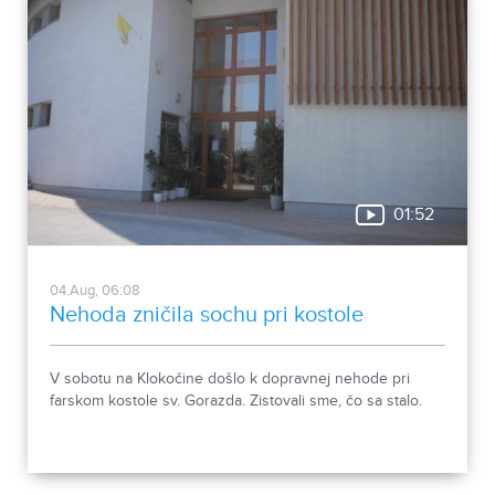
01:52
04.Aug, 06:08
Nehoda zničila sochu pri kostole
V sobotu na Klokočine došlo k dopravnej nehode pri
farskom kostole sv. Gorazda. Zistovali sme, čo sa stalo.