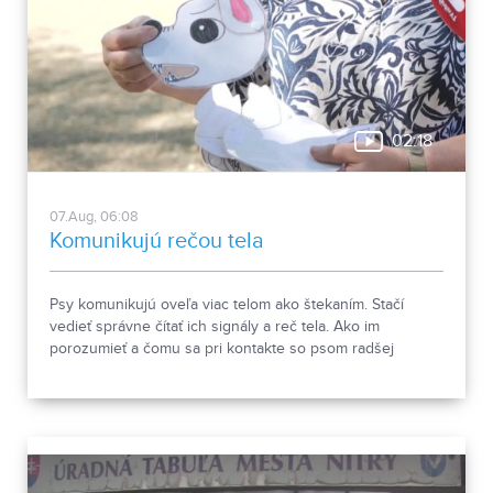
02:18
07.Aug, 06:08
Komunikujú rečou tela
Psy komunikujú oveľa viac telom ako štekaním. Stačí
vedieť správne čítať ich signály a reč tela. Ako im
porozumieť a čomu sa pri kontakte so psom radšej
vyhnúť, ukázala canisterapeutka spolu so svojimi
štvornohými pomocníkmi.