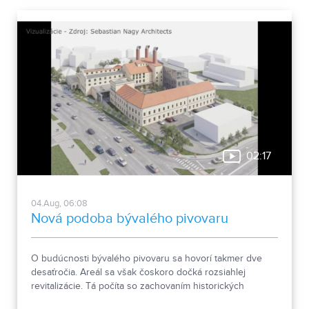
02:17
04.Aug, 06:08
Nová podoba bývalého pivovaru
O budúcnosti bývalého pivovaru sa hovorí takmer dve
desaťročia. Areál sa však čoskoro dočká rozsiahlej
revitalizácie. Tá počíta so zachovaním historických
objektov, ale aj s výstavbou novej polyfunkčnej budovy.