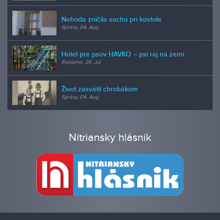
Nehoda zničila sochu pri kostole
Správy, 04. Aug
Hotel pre psov HAVKO – psí raj na zemi
Reklama, 29. Jul
Život zasvätil chrobákom
Správy, 04. Aug
Nitriansky hlásnik