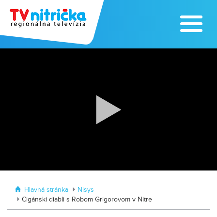
Výrobe medu zasvätil celý svoj život
Zažite leto na kúpalisku v
Tvrdošovciach
Hlavná stránka
Nisys
Cigánski diabli s Robom Grigorovom v Nitre