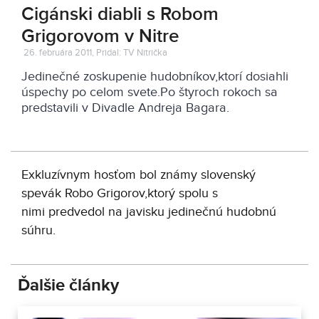
Cigánski diabli s Robom
Grigorovom v Nitre
26. februára 2011, Pridal: TV Nitrička
Jedinečné zoskupenie hudobníkov,ktorí dosiahli
úspechy po celom svete.Po štyroch rokoch sa
predstavili v Divadle Andreja Bagara.
Exkluzívnym hosťom bol známy slovenský
spevák Robo Grigorov,ktorý spolu s
nimi predvedol na javisku jedinečnú hudobnú
súhru.
Ďalšie články