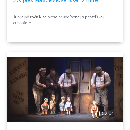
20. ples Matice slovenskej v Nitre
Jubilejný ročník sa niesol v uvoľnenej a priateľskej
atmosfére.
02:04