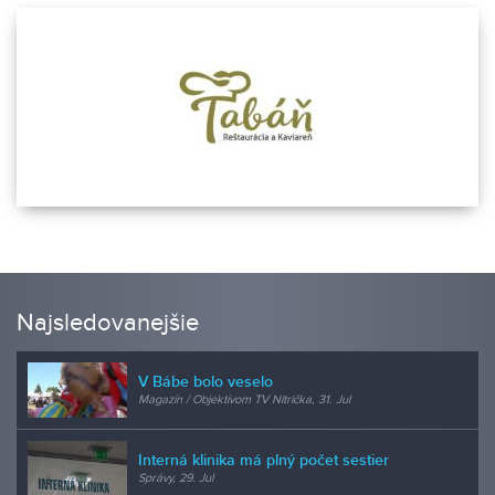
Najsledovanejšie
V Bábe bolo veselo
Magazín / Objektívom TV Nitrička, 31. Jul
Interná klinika má plný počet sestier
Správy, 29. Jul