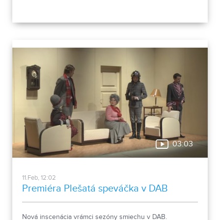
03:03
11.Feb, 12:02
Premiéra Plešatá speváčka v DAB
Nová inscenácia vrámci sezóny smiechu v DAB.