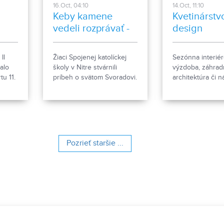
16.Oct, 04:10
14.Oct, 11:10
Keby kamene
Kvetinárstv
vedeli rozprávať -
design
ne
záznam z
divadelného
Il
Žiaci Spojenej katolíckej
Sezónna interié
predstavenia
alo
školy v Nitre stvárnili
výzdoba, záhrad
tu 11.
príbeh o svätom Svoradovi.
architektúra či 
údržba alebo kv
u
vašich predstáv.
pred dvere vaši
a
príbytkov. Toto v
ešte oveľa viac
kvetinárstvo s 
Pozrieť staršie ...
históriou.