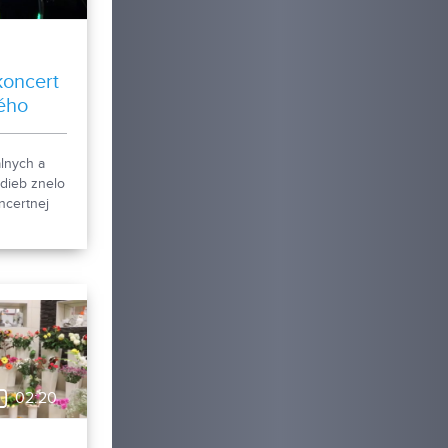
koncert
lého
lnych a
adieb znelo
ncertnej
omu v
irtuóz Jozef
 doprovode
teta
rt určený
tnej hudby.
02:20