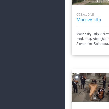
05.Nov, 04:11
Morový stĺp
Mariánsky stĺp v Nitre
medzi najvzácnejšie 
Slovensku. Bol posta
na znak vďaky po sk
morovej epidémie, kto
vyžiadala veľké množ
obetí.