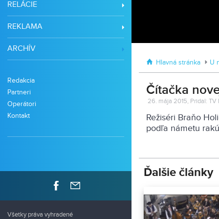
RELÁCIE
REKLAMA
ARCHÍV
Hlavná stránka
U 
Redakcia
Čítačka nove
Partneri
26. mája 2015, Pridal: TV 
Operátori
Kontakt
Režiséri Braňo Hol
podľa námetu rakú
Ďalšie články
Všetky práva vyhradené