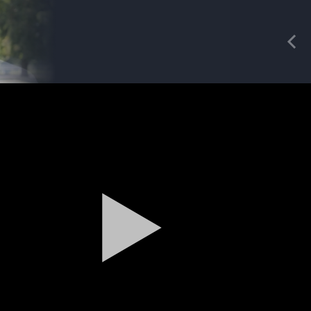
REDAKCIA
Pre
Miriam Poláková
redaktorka
Magazín
Traktormánia 2025 s pozvánkou
Magazín / Objektívom TV Nitrička
MDD vo Veľkom Záluží
Magazín / Objektívom TV Nitrička