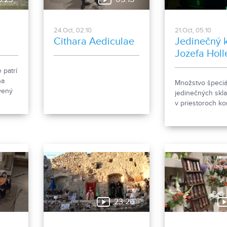
24.Oct, 02:10
21.Oct, 05:10
Cithara Aediculae
Jedinečný 
Jozefa Hol
 patrí
na
Množstvo špeciá
vený
jedinečných skl
ončení
v priestoroch ko
rá si
sály Župného d
stvo
Nitre. Klavírny v
Hollý odohral v
sláčikového kvin
jedinečný konce
milovníkom kvali
23:26