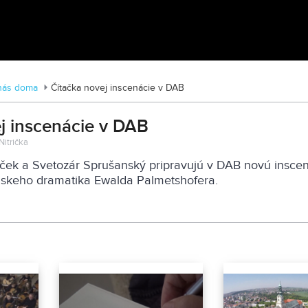
Tváre Parkinsona: Príbehy skryté za
diagnózou
nás doma
Čítačka novej inscenácie v DAB
j inscenácie v DAB
Nitrička
iček a Svetozár Sprušanský pripravujú v DAB novú insce
skeho dramatika Ewalda Palmetshofera.