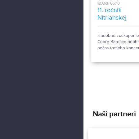
18.Oct, 05:10
11. ročník
Nitrianskej
hudobnej jese
Hudobné zoskupenie 
Cuore Barocco odohr
počas tretieho koncer
ročníka Nitrianskej
hudobnej jesene séri
skladieb od známeho
hudobného skladateľ
Antonia Vivaldiho.
Naši partneri