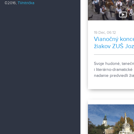
©2016,
TVnitrička
0
19.Dec, 06:12
Vianočný konce
žiakov ZUŠ Joz
Rosinského
Svoje hudoné, tanečn
i literárno-dramatické
nadanie predviedli žia
ZUŠ Jozefa Rosinské
počas Vianočného
koncertu, ktorý sa ko
priestoroch nitrianske
Synagógy.
0