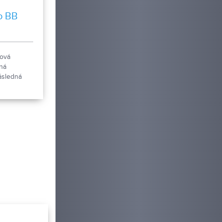
o BB
rová
ná
následná
ety podľa
 A to rovno
ch
šetko a
 ponúka
20-ročnou