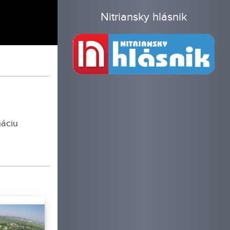
Nitriansky hlásnik
náciu