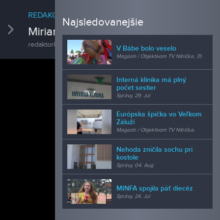
REDAK
Najsledovanejšie
vious
Next
Micha
kamera
V Bábe bolo veselo
Magazín / Objektívom TV Nitrička, 31.
Jul
Interná klinika má plný
počet sestier
Správy, 29. Jul
Európska špička vo Veľkom
Záluží
Magazín / Objektívom TV Nitrička,
24. Jul
Nehoda zničila sochu pri
kostole
Správy, 04. Aug
MINFA spojila päť diecéz
Správy, 24. Jul