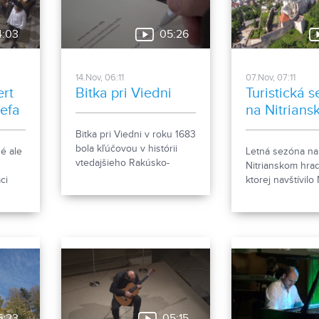
4:03
05:26
14.Nov, 06:11
07.Nov, 07:11
rt
Bitka pri Viedni
Turistická 
efa
na Nitrian
hrade
Bitka pri Viedni v roku 1683
bola kľúčovou v histórii
é ale
Letná sezóna na
vtedajšieho Rakúsko-
Nitrianskom hra
Uhorska. Práve táto
ci
ktorej navštívilo
udalosť je opísaná a
ho
hrad veľké množ
dôkladne rozobraná v diele
turistov, sa s p
Nitrianskeho spisovateľa a
nal v
chladného počas
historika PhDr. Emila
j
skončila. Jej súč
Vontorčíka.
tradičné, ale aj 
podujatia, ktoré
nebudú chýbať a
budúcej sezóny.
5:23
05:15