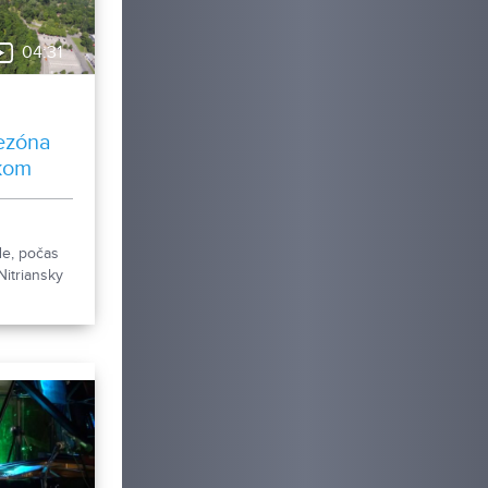
04:31
sezóna
skom
de, počas
 Nitriansky
stvo
ríchodom
ia
asťou boli
špeciálne
 však
ni počas