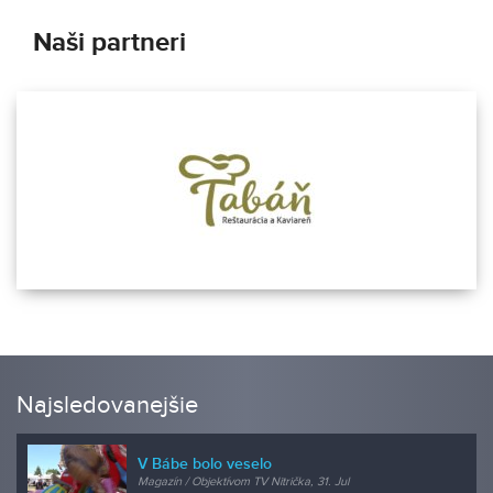
Naši partneri
Najsledovanejšie
V Bábe bolo veselo
Magazín / Objektívom TV Nitrička, 31. Jul