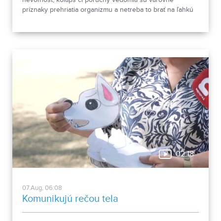
príznaky prehriatia organizmu a netreba to brať na ľahkú
váhu. Obzvlášť veľký pozor si musia dať starší ľudia, ale aj
deti.
02:18
07.Aug, 06:08
Komunikujú rečou tela