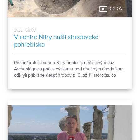
02:02
31.Jul, 06:07
V centre Nitry našli stredoveké
pohrebisko
Rekonštrukcia centra Nitry priniesla nečakaný objav.
Archeológovia počas výskumu pod dnešným chodníkom
odkryli približne desať hrobov z 10. až 11. storočia, čo
podľa odborníkov potvrdzuje, že Nitra patrila už pred tisíc
rokmi k významným sídlam. Okrem kostrových
pozostatkov našli aj bronzové záušnice či pozostatky
niekdajšej mestskej zástavby.