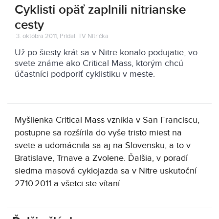
Cyklisti opäť zaplnili nitrianske
cesty
3. októbra 2011, Pridal: TV Nitrička
Už po šiesty krát sa v Nitre konalo podujatie, vo
svete známe ako Critical Mass, ktorým chcú
účastníci podporiť cyklistiku v meste.
Myšlienka Critical Mass vznikla v San Franciscu,
postupne sa rozšírila do vyše tristo miest na
svete a udomácnila sa aj na Slovensku, a to v
Bratislave, Trnave a Zvolene. Ďalšia, v poradí
siedma masová cyklojazda sa v Nitre uskutoční
27.10.2011 a všetci ste vítaní.