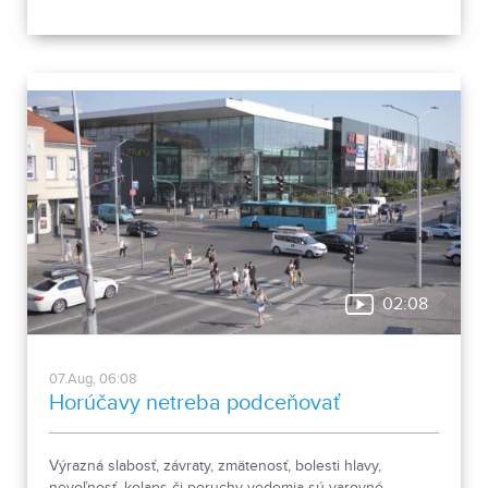
zachovalé písomné dokumenty z nášho územia. Areál
spája históriu dvoch rehoľných rádov. Viete, ktoré sú to? :)
02:08
07.Aug, 06:08
Horúčavy netreba podceňovať
Výrazná slabosť, závraty, zmätenosť, bolesti hlavy,
nevoľnosť, kolaps či poruchy vedomia sú varovné