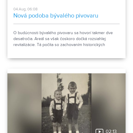
04.Aug, 06:08
Nová podoba bývalého pivovaru
O budúcnosti bývalého pivovaru sa hovorí takmer dve
desaťročia. Areál sa však čoskoro dočká rozsiahlej
revitalizácie. Tá počíta so zachovaním historických
objektov, ale aj s výstavbou novej polyfunkčnej budovy.
02:13