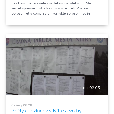
Psy komunikujú oveľa viac telom ako štekaním. Stačí
vedieť správne čítať ich signály a reč tela. Ako im
porozumieť a čomu sa pri kontakte so psom radšej
vyhnúť, ukázala canisterapeutka spolu so svojimi
štvornohými pomocníkmi.
02:05
07.Aug, 06:08
Počty cudzincov v Nitre a voľby