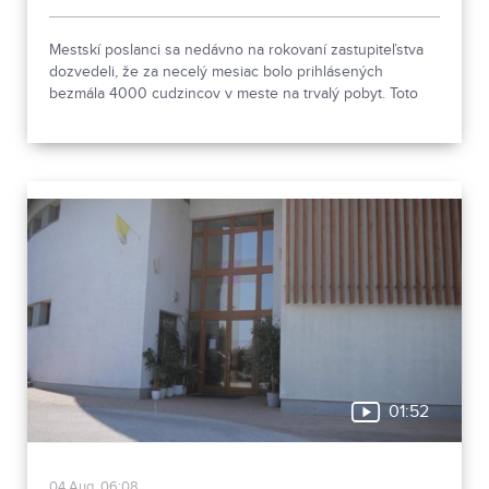
Mestskí poslanci sa nedávno na rokovaní zastupiteľstva
dozvedeli, že za necelý mesiac bolo prihlásených
bezmála 4000 cudzincov v meste na trvalý pobyt. Toto
vyvolalo otázniky, ako je možné za krátke obdobie zapísať
taký počet nových obyvateľov. Tieto nezrovnalosti sme sa
rozhodli objasniť.
01:52
04.Aug, 06:08