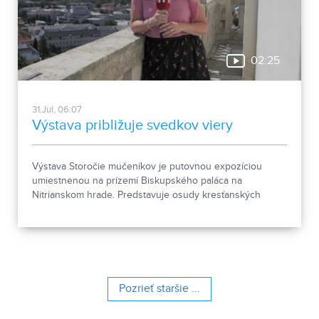
02:25
31.Jul, 06:07
Výstava približuje svedkov viery
Výstava Storočie mučeníkov je putovnou expozíciou
umiestnenou na prízemí Biskupského paláca na
Nitrianskom hrade. Predstavuje osudy kresťanských
mučeníkov 20. storočia z krajín strednej a východnej
Európy a počas letnej sezóny je sprístupnená
návštevníkom hradu.
Pozrieť staršie ...