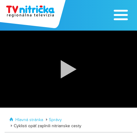
Zažite leto na kúpalisku v
Tvrdošovciach
Zoo v Lužiankach
Hlavná stránka
Správy
Cyklisti opäť zaplnili nitrianske cesty