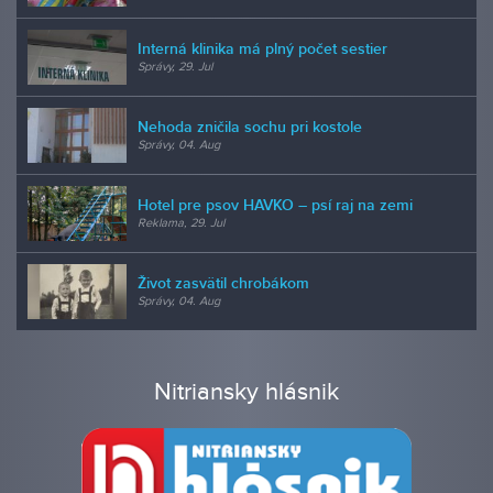
Interná klinika má plný počet sestier
Správy, 29. Jul
Nehoda zničila sochu pri kostole
Správy, 04. Aug
Hotel pre psov HAVKO – psí raj na zemi
Reklama, 29. Jul
Život zasvätil chrobákom
Správy, 04. Aug
Nitriansky hlásnik