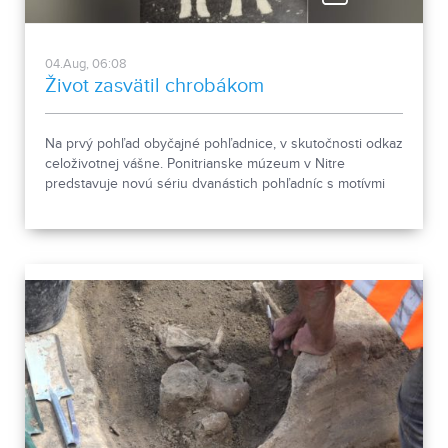
04.Aug, 06:08
Život zasvätil chrobákom
Na prvý pohľad obyčajné pohľadnice, v skutočnosti odkaz
celoživotnej vášne. Ponitrianske múzeum v Nitre
predstavuje novú sériu dvanástich pohľadníc s motívmi
chrobákov. Vznikla zo zbierky entomológa Ivana Šabíka zo
Zlatých Moraviec, ktorú jeho rodina darovala múzeu.
Okrem zaujímavých druhov približuje zbierka aj príbeh
muža, ktorého láska k prírode pretrvala aj po jeho
odchode.