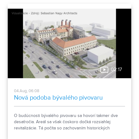
02:17
04.Aug, 06:08
Nová podoba bývalého pivovaru
O budúcnosti bývalého pivovaru sa hovorí takmer dve
desaťročia. Areál sa však čoskoro dočká rozsiahlej
revitalizácie. Tá počíta so zachovaním historických
objektov, ale aj s výstavbou novej polyfunkčnej budovy.