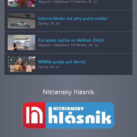
Magazín / Objektívom TV Nitrička, 31. Jul
Interná klinika má plný počet sestier
Správy, 29. Jul
Európska špička vo Veľkom Záluží
Magazín / Objektívom TV Nitrička, 24. Jul
MINFA spojila päť diecéz
Správy, 24. Jul
Nitriansky hlásnik