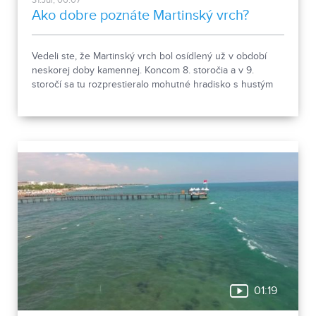
31.Jul, 06:07
Ako dobre poznáte Martinský vrch?
Vedeli ste, že Martinský vrch bol osídlený už v období
neskorej doby kamennej. Koncom 8. storočia a v 9.
storočí sa tu rozprestieralo mohutné hradisko s hustým
osídlením. Dnes Národná kultúrna pamiatka kasáreň
obsahuje 13 pamiatkových objektov. Je to 9 murovaných
budov niekdajšieho „Šiator tábora", strážnica, budova
hostinca a kolkáreň, ktoré dopĺňa hlavná budova
nemocnice s dvoma menšími pavilónmi a park.
01:19