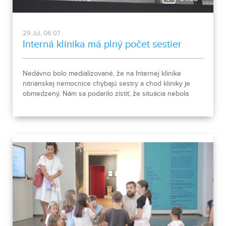
29.Jul, 06:07
Interná klinika má plný počet sestier
Nedávno bolo medializované, že na Internej klinike
nitrianskej nemocnice chýbajú sestry a chod kliniky je
obmedzený. Nám sa podarilo zistiť, že situácia nebola
taká, ako bola prvotne opísaná. O pacientov bolo
postarané.