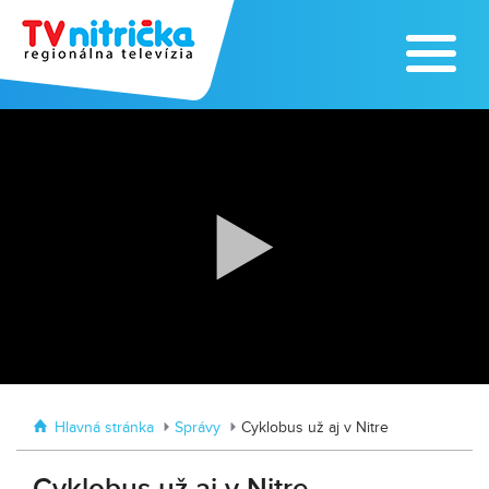
Zažite leto na kúpalisku v
Tvrdošovciach
Zoo v Lužiankach
Hlavná stránka
Správy
Cyklobus už aj v Nitre