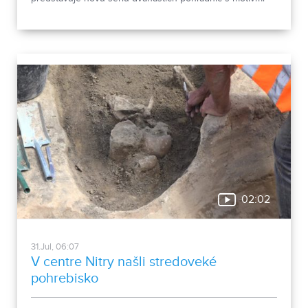
chrobákov. Vznikla zo zbierky entomológa Ivana Šabíka zo
Zlatých Moraviec, ktorú jeho rodina darovala múzeu.
Okrem zaujímavých druhov približuje zbierka aj príbeh
muža, ktorého láska k prírode pretrvala aj po jeho
odchode.
02:02
31.Jul, 06:07
V centre Nitry našli stredoveké
pohrebisko