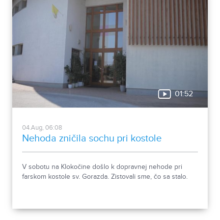
01:52
04.Aug, 06:08
Nehoda zničila sochu pri kostole
V sobotu na Klokočine došlo k dopravnej nehode pri
farskom kostole sv. Gorazda. Zistovali sme, čo sa stalo.