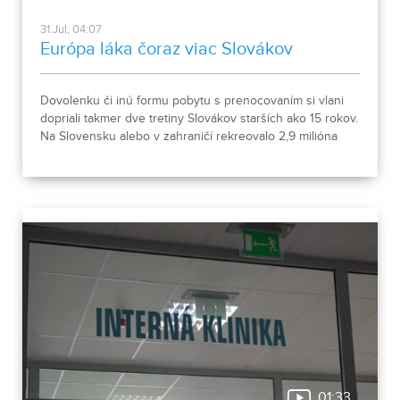
31.Jul, 04:07
Európa láka čoraz viac Slovákov
Dovolenku či inú formu pobytu s prenocovaním si vlani
dopriali takmer dve tretiny Slovákov starších ako 15 rokov.
Na Slovensku alebo v zahraničí rekreovalo 2,9 milióna
ľudí. Vyplýva to z údajov Štatistického úradu.
01:33