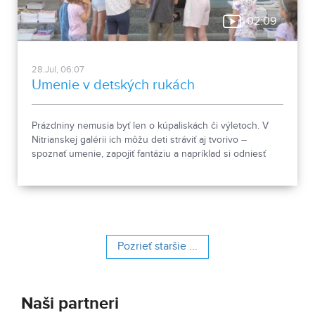
02:09
28.Jul, 06:07
Umenie v detských rukách
Prázdniny nemusia byť len o kúpaliskách či výletoch. V
Nitrianskej galérii ich môžu deti stráviť aj tvorivo –
spoznať umenie, zapojiť fantáziu a napríklad si odniesť
domov vlastné papierové divadielko. Pozreli sme sa na
výtvarnú dielňu Dívam sa dívam, ktorá prepája prehliadku
výstavy s kreatívnou tvorbou.
Pozrieť staršie ...
Naši partneri