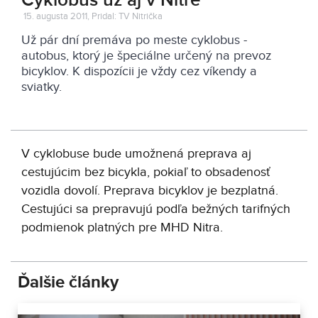
Cyklobus už aj v Nitre
15. augusta 2011, Pridal: TV Nitrička
Už pár dní premáva po meste cyklobus -
autobus, ktorý je špeciálne určený na prevoz
bicyklov. K dispozícii je vždy cez víkendy a
sviatky.
V cyklobuse bude umožnená preprava aj
cestujúcim bez bicykla, pokiaľ to obsadenosť
vozidla dovolí. Preprava bicyklov je bezplatná.
Cestujúci sa prepravujú podľa bežných tarifných
podmienok platných pre MHD Nitra.
Ďalšie články