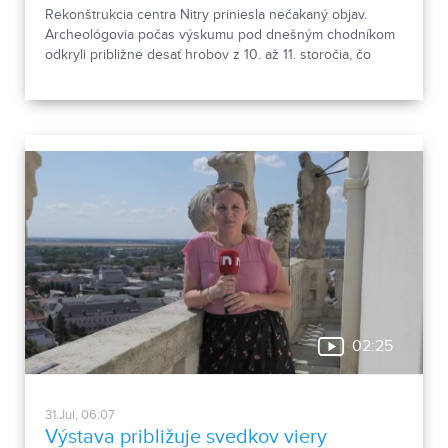
Rekonštrukcia centra Nitry priniesla nečakaný objav.
Archeológovia počas výskumu pod dnešným chodníkom
odkryli približne desať hrobov z 10. až 11. storočia, čo
podľa odborníkov potvrdzuje, že Nitra patrila už pred tisíc
rokmi k významným sídlam. Okrem kostrových
pozostatkov našli aj bronzové záušnice či pozostatky
niekdajšej mestskej zástavby.
02:25
31.Jul, 06:07
Výstava približuje svedkov viery