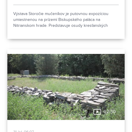
Výstava Storočie mučeníkov je putovnou expozíciou
umiestnenou na prízemí Biskupského paláca na
Nitrianskom hrade. Predstavuje osudy kresťanských
mučeníkov 20. storočia z krajín strednej a východnej
Európy a počas letnej sezóny je sprístupnená
návštevníkom hradu.
02:30