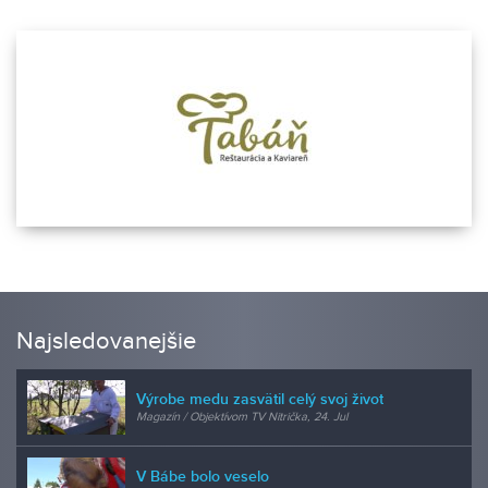
Najsledovanejšie
Výrobe medu zasvätil celý svoj život
Magazín / Objektívom TV Nitrička, 24. Jul
V Bábe bolo veselo