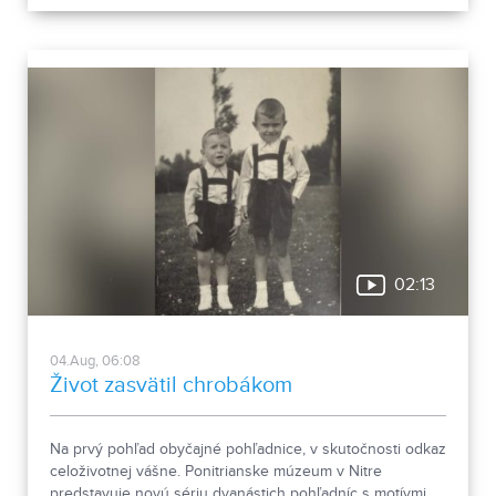
02:13
04.Aug, 06:08
Život zasvätil chrobákom
Na prvý pohľad obyčajné pohľadnice, v skutočnosti odkaz
celoživotnej vášne. Ponitrianske múzeum v Nitre
predstavuje novú sériu dvanástich pohľadníc s motívmi