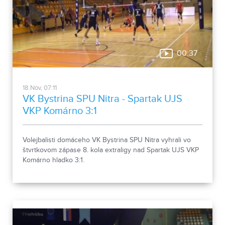
00:37
18.Nov, 07:11
VK Bystrina SPU Nitra - Spartak UJS
VKP Komárno 3:1
Volejbalisti domáceho VK Bystrina SPU Nitra vyhrali vo
štvrtkovom zápase 8. kola extraligy nad Spartak UJS VKP
Komárno hladko 3:1.