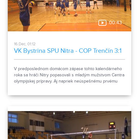
00:43
16.Dec, 01:12
VK Bystrina SPU Nitra - COP Trenčín 3:1
V predposlednom domácom zápase tohto kalendárneho
roka sa hráči Nitry popasovali s mladým mužstvom Centra
olympijskej prípravy. Aj napriek neúspešnému prvému
setu si kardošovci nenechali uchmatnúť ani bod.