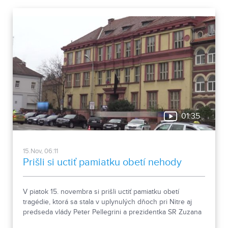
01:35
15.Nov, 06:11
Prišli si uctiť pamiatku obetí nehody
V piatok 15. novembra si prišli uctiť pamiatku obetí
tragédie, ktorá sa stala v uplynulých dňoch pri Nitre aj
predseda vlády Peter Pellegrini a prezidentka SR Zuzana
Čaputová.