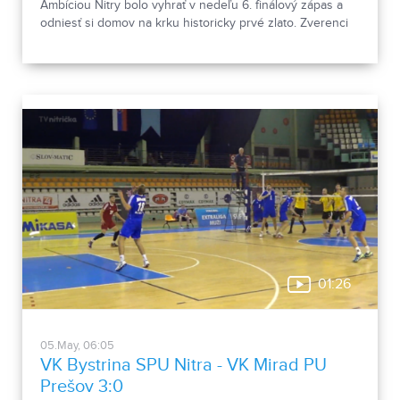
Ambíciou Nitry bolo vyhrať v nedeľu 6. finálový zápas a
odniesť si domov na krku historicky prvé zlato. Zverenci
trénera Šalatu si však v tajbrejku vybojovali posledný
možný zápas, ktorý sa odohrá na palubovke
východniarov.
01:26
05.May, 06:05
VK Bystrina SPU Nitra - VK Mirad PU
Prešov 3:0