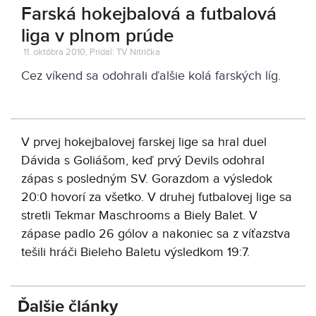
Farská hokejbalová a futbalová
liga v plnom prúde
11. októbra 2010, Pridal: TV Nitrička
Cez víkend sa odohrali ďalšie kolá farských líg.
V prvej hokejbalovej farskej lige sa hral duel
Dávida s Goliášom, keď prvý Devils odohral
zápas s posledným SV. Gorazdom a výsledok
20:0 hovorí za všetko. V druhej futbalovej lige sa
stretli Tekmar Maschrooms a Biely Balet. V
zápase padlo 26 gólov a nakoniec sa z víťazstva
tešili hráči Bieleho Baletu výsledkom 19:7.
Ďalšie články