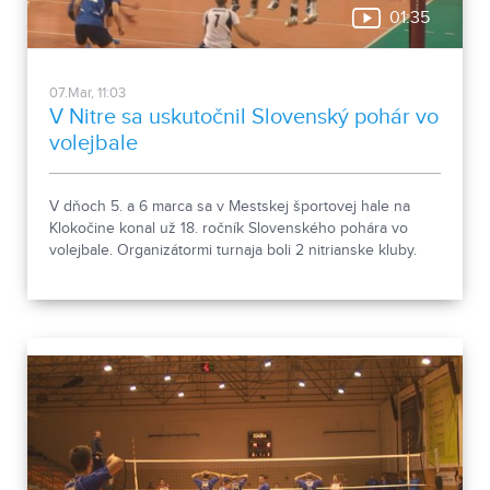
01:35
07.Mar, 11:03
V Nitre sa uskutočnil Slovenský pohár vo
volejbale
V dňoch 5. a 6 marca sa v Mestskej športovej hale na
Klokočine konal už 18. ročník Slovenského pohára vo
volejbale. Organizátormi turnaja boli 2 nitrianske kluby.
Mužský tím VK Bystrina SPU Nitra i ženský Volley Project
UKF Nitra.