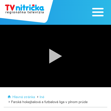
Zoo v Lužiankach
Traktormánia 2025 s pozvánkou
Hlavná stránka
Iné
Farská hokejbalová a futbalová liga v plnom prúde