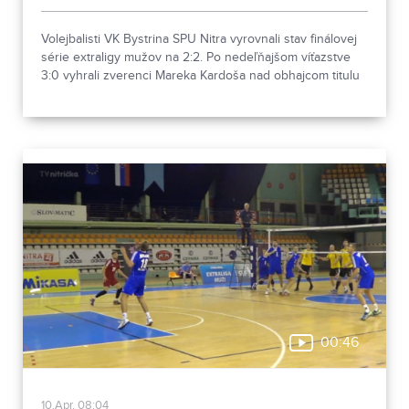
Volejbalisti VK Bystrina SPU Nitra vyrovnali stav finálovej
série extraligy mužov na 2:2. Po nedeľňajšom víťazstve
3:0 vyhrali zverenci Mareka Kardoša nad obhajcom titulu
VK MIRAD PU Prešov v troch setoch aj druhý domáci
zápas a séria sa do Prešova presúva za vyrovnaného
stavu. Piaty zápas je na programe vo štvrtok o 17:00.
00:46
10.Apr, 08:04