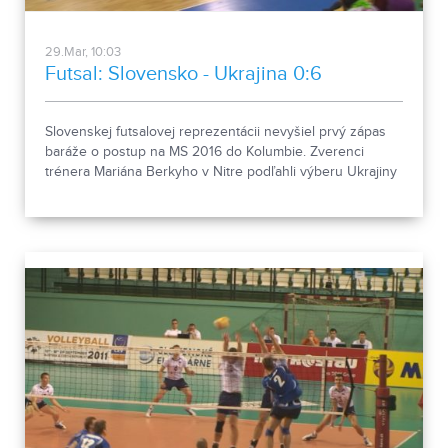
29.Mar, 10:03
Futsal: Slovensko - Ukrajina 0:6
Slovenskej futsalovej reprezentácii nevyšiel prvý zápas
baráže o postup na MS 2016 do Kolumbie. Zverenci
trénera Mariána Berkyho v Nitre podľahli výberu Ukrajiny
vysoko 0:6 a pred odvetou, ktorá sa 12. apríla uskutoční v
Odesse, sú k svetovému šampionátu podstatne ďalej ako
ich súper.