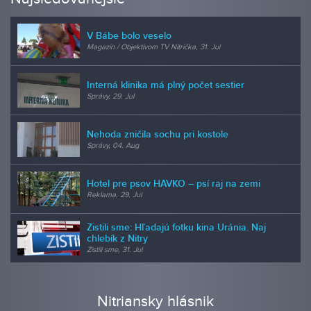
V Bábe bolo veselo
Magazín / Objektívom TV Nitrička, 31. Jul
Interná klinika má plný počet sestier
Správy, 29. Jul
Nehoda zničila sochu pri kostole
Správy, 04. Aug
Hotel pre psov HAVKO – psí raj na zemi
Reklama, 29. Jul
Zistili sme: Hľadajú fotku kina Uránia. Naj
chlebík z Nitry
Zistili sme, 31. Jul
Nitriansky hlásnik