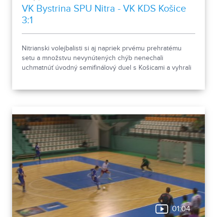
VK Bystrina SPU Nitra - VK KDS Košice
3:1
Nitrianski volejbalisti si aj napriek prvému prehratému
setu a množstvu nevynútených chýb nenechali
uchmatnúť úvodný semifinálový duel s Košicami a vyhrali
3:1 na sety. Všetko podstatné už uvidíte v nasledujúcom
príspevku.
01:04