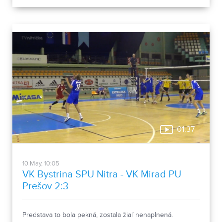
01:37
10.May, 10:05
VK Bystrina SPU Nitra - VK Mirad PU
Prešov 2:3
Predstava to bola pekná, zostala žiaľ nenaplnená.