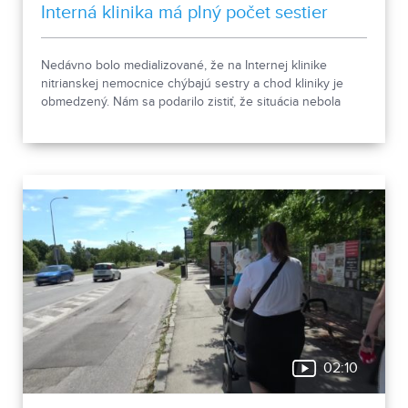
Interná klinika má plný počet sestier
Nedávno bolo medializované, že na Internej klinike
nitrianskej nemocnice chýbajú sestry a chod kliniky je
obmedzený. Nám sa podarilo zistiť, že situácia nebola
taká, ako bola prvotne opísaná. O pacientov bolo
postarané.
02:10