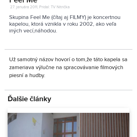
Feel Me
27. januára 2011, Pridal: TV Nitrička
Skupina Feel Me (čítaj aj FILMY) je koncertnou
kapelou, ktorá vznikla v roku 2002, ako veľa
iných vecí,náhodou.
Už samotný názov hovorí o tom,že táto kapela sa
zameriava výlučne na spracovávanie filmových
piesní a hudby.
Ďalšie články