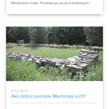
Nitrianskom hrade. Predstavuje osudy kresťanských
mučeníkov 20. storočia z krajín strednej a východnej
Európy a počas letnej sezóny je sprístupnená
návštevníkom hradu.
02:30
31.Jul, 06:07
Ako dobre poznáte Martinský vrch?