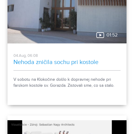
01:52
04.Aug, 06:08
Nehoda zničila sochu pri kostole
V sobotu na Klokočine došlo k dopravnej nehode pri
farskom kostole sv. Gorazda. Zistovali sme, co sa stalo.