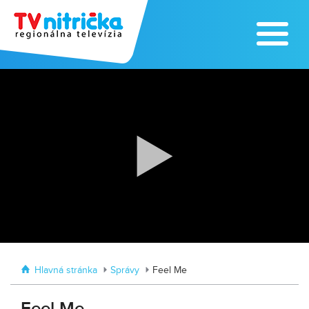
Zoo v Lužiankach
Traktormánia 2025 s pozvánkou
Hlavná stránka
Správy
Feel Me