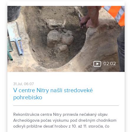
muža, ktorého láska k prírode pretrvala aj po jeho
odchode.
02:02
31.Jul, 06:07
V centre Nitry našli stredoveké
pohrebisko
Rekonštrukcia centra Nitry priniesla nečakaný objav.
Archeológovia počas výskumu pod dnešným chodníkom
odkryli približne desať hrobov z 10. až 11. storočia, čo