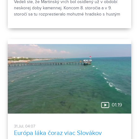
Vedeli ste, že Martinský vrch bol osídlený už v období
neskorej doby kamennej. Koncom 8. storočia a v 9.
storočí sa tu rozprestieralo mohutné hradisko s hustým
osídlením. Dnes Národná kultúrna pamiatka kasáreň
obsahuje 13 pamiatkových objektov. Je to 9 murovaných
budov niekdajšieho „Šiator tábora", strážnica, budova
hostinca a kolkáreň, ktoré dopĺňa hlavná budova
nemocnice s dvoma menšími pavilónmi a park.
01:19
31.Jul, 04:07
Európa láka čoraz viac Slovákov