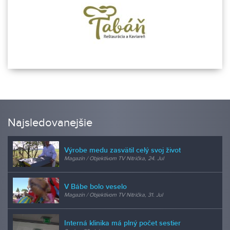
Najsledovanejšie
Výrobe medu zasvätil celý svoj život
Magazín / Objektívom TV Nitrička, 24. Jul
V Bábe bolo veselo
Magazín / Objektívom TV Nitrička, 31. Jul
Interná klinika má plný počet sestier