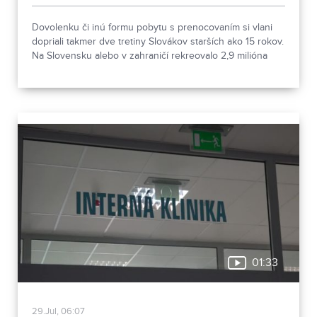
Dovolenku či inú formu pobytu s prenocovaním si vlani
dopriali takmer dve tretiny Slovákov starších ako 15 rokov.
Na Slovensku alebo v zahraničí rekreovalo 2,9 milióna
ľudí. Vyplýva to z údajov Štatistického úradu.
01:33
29.Jul, 06:07