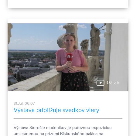
podľa odborníkov potvrdzuje, že Nitra patrila už pred tisíc
rokmi k významným sídlam. Okrem kostrových
pozostatkov našli aj bronzové záušnice či pozostatky
niekdajšej mestskej zástavby.
02:25
31.Jul, 06:07
Výstava približuje svedkov viery
Výstava Storočie mučeníkov je putovnou expozíciou
umiestnenou na prízemí Biskupského paláca na