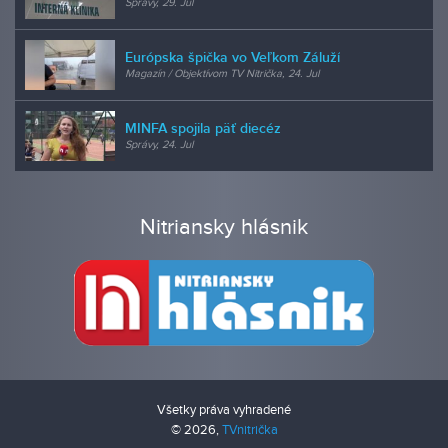
Správy, 29. Jul
Európska špička vo Veľkom Záluží
Magazín / Objektívom TV Nitrička, 24. Jul
MINFA spojila päť diecéz
Správy, 24. Jul
Nitriansky hlásnik
Všetky práva vyhradené
© 2026,
TVnitrička