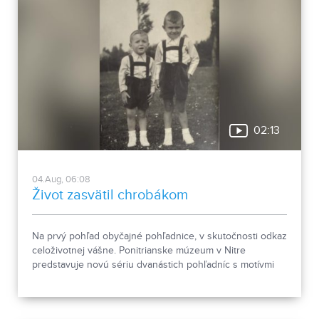
02:13
04.Aug, 06:08
Život zasvätil chrobákom
Na prvý pohľad obyčajné pohľadnice, v skutočnosti odkaz
celoživotnej vášne. Ponitrianske múzeum v Nitre
predstavuje novú sériu dvanástich pohľadníc s motívmi
chrobákov. Vznikla zo zbierky entomológa Ivana Šabíka zo
Zlatých Moraviec, ktorú jeho rodina darovala múzeu.
Okrem zaujímavých druhov približuje zbierka aj príbeh