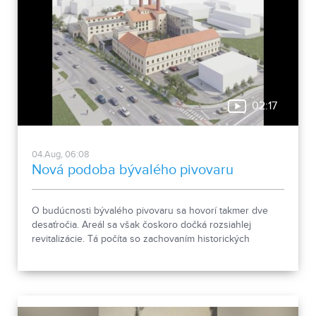
02:17
04.Aug, 06:08
Nová podoba bývalého pivovaru
O budúcnosti bývalého pivovaru sa hovorí takmer dve
desaťročia. Areál sa však čoskoro dočká rozsiahlej
revitalizácie. Tá počíta so zachovaním historických
objektov, ale aj s výstavbou novej polyfunkčnej budovy.