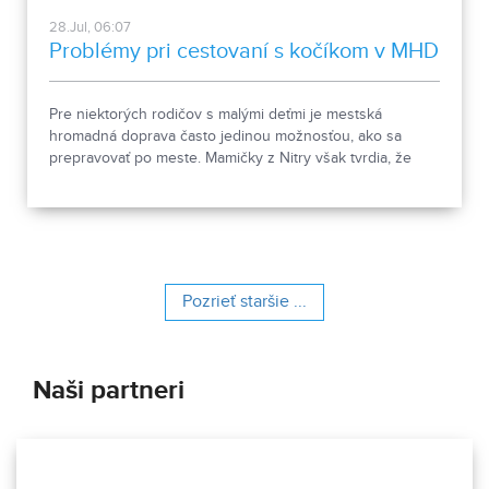
28.Jul, 06:07
Problémy pri cestovaní s kočíkom v MHD
Pre niektorých rodičov s malými deťmi je mestská
hromadná doprava často jedinou možnosťou, ako sa
prepravovať po meste. Mamičky z Nitry však tvrdia, že
vodiči autobusov často nezastavujú dostatočne blízko
obrubníkov. Nastupovanie aj vystupovanie s kočíkom je
podľa nich preto komplikované a miestami až
nebezpečné. Dopravca problém priznáva, no poukazuje
na zlý stav zastávok.
Pozrieť staršie ...
Naši partneri