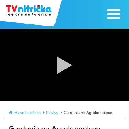
Zoo v Lužiankach
Traktormánia 2025 s pozvánkou
Hlavná stránka
Správy
Gardenia na Agrokomplexe