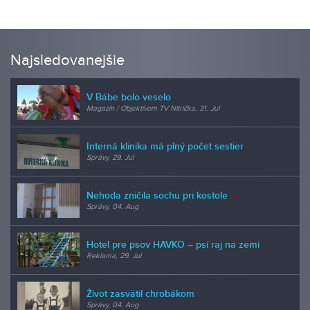
Najsledovanejšie
V Bábe bolo veselo
Magazín / Objektívom TV Nitrička, 31. Jul
Interná klinika má plný počet sestier
Správy, 29. Jul
Nehoda zničila sochu pri kostole
Správy, 04. Aug
Hotel pre psov HAVKO – psí raj na zemi
Reklama, 29. Jul
Život zasvätil chrobákom
Správy, 04. Aug