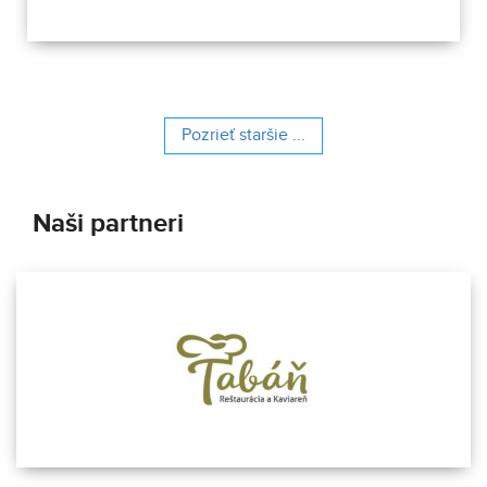
osídlením. Dnes Národná kultúrna pamiatka kasáreň
obsahuje 13 pamiatkových objektov. Je to 9 murovaných
budov niekdajšieho „Šiator tábora", strážnica, budova
hostinca a kolkáreň, ktoré dopĺňa hlavná budova
nemocnice s dvoma menšími pavilónmi a park.
Pozrieť staršie ...
Naši partneri