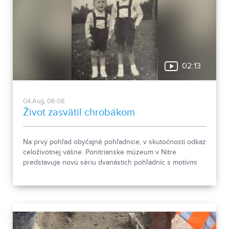
02:13
04.Aug, 06:08
Život zasvätil chrobákom
Na prvý pohľad obyčajné pohľadnice, v skutočnosti odkaz
celoživotnej vášne. Ponitrianske múzeum v Nitre
predstavuje novú sériu dvanástich pohľadníc s motívmi
chrobákov. Vznikla zo zbierky entomológa Ivana Šabíka zo
Zlatých Moraviec, ktorú jeho rodina darovala múzeu.
Okrem zaujímavých druhov približuje zbierka aj príbeh
muža, ktorého láska k prírode pretrvala aj po jeho
odchode.