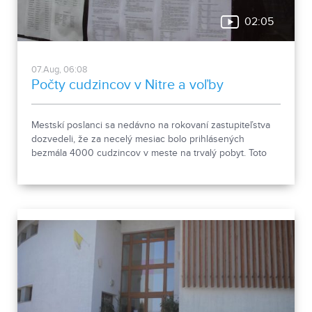
02:05
07.Aug, 06:08
Počty cudzincov v Nitre a voľby
Mestskí poslanci sa nedávno na rokovaní zastupiteľstva
dozvedeli, že za necelý mesiac bolo prihlásených
bezmála 4000 cudzincov v meste na trvalý pobyt. Toto
vyvolalo otázniky, ako je možné za krátke obdobie zapísať
taký počet nových obyvateľov. Tieto nezrovnalosti sme sa
rozhodli objasniť.