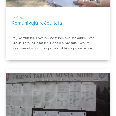
07.Aug, 06:08
Komunikujú rečou tela
Psy komunikujú oveľa viac telom ako štekaním. Stačí
vedieť správne čítať ich signály a reč tela. Ako im
porozumieť a čomu sa pri kontakte so psom radšej
vyhnúť, ukázala canisterapeutka spolu so svojimi
štvornohými pomocníkmi.