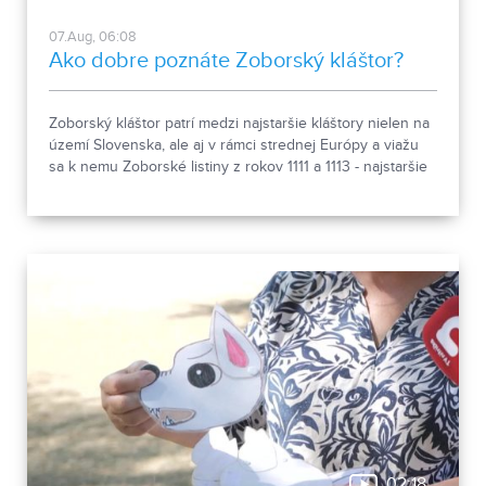
07.Aug, 06:08
Ako dobre poznáte Zoborský kláštor?
Zoborský kláštor patrí medzi najstaršie kláštory nielen na
území Slovenska, ale aj v rámci strednej Európy a viažu
sa k nemu Zoborské listiny z rokov 1111 a 1113 - najstaršie
zachovalé písomné dokumenty z nášho územia. Areál
spája históriu dvoch rehoľných rádov. Viete, ktoré sú to? :)
02:18