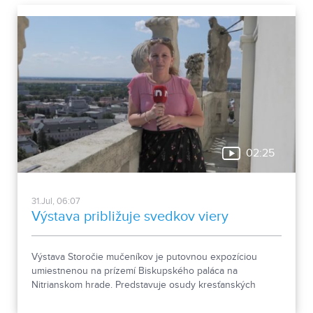
niekdajšej mestskej zástavby.
02:25
31.Jul, 06:07
Výstava približuje svedkov viery
Výstava Storočie mučeníkov je putovnou expozíciou
umiestnenou na prízemí Biskupského paláca na
Nitrianskom hrade. Predstavuje osudy kresťanských
mučeníkov 20. storočia z krajín strednej a východnej