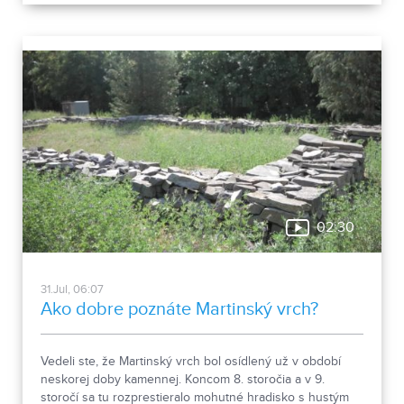
Európy a počas letnej sezóny je sprístupnená
návštevníkom hradu.
02:30
31.Jul, 06:07
Ako dobre poznáte Martinský vrch?
Vedeli ste, že Martinský vrch bol osídlený už v období
neskorej doby kamennej. Koncom 8. storočia a v 9.
storočí sa tu rozprestieralo mohutné hradisko s hustým