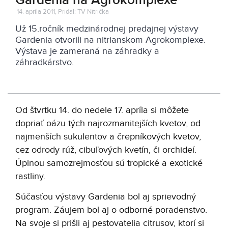
Gardenia na Agrokomplexe
14. apríla 2011, Pridal: TV Nitrička
Už 15.ročník medzinárodnej predajnej výstavy
Gardenia otvorili na nitrianskom Agrokomplexe.
Výstava je zameraná na záhradky a
záhradkárstvo.
Od štvrtku 14. do nedele 17. apríla si môžete
dopriať oázu tých najrozmanitejších kvetov, od
najmenších sukulentov a črepníkových kvetov,
cez odrody rúž, cibuľových kvetín, či orchideí.
Úplnou samozrejmosťou sú tropické a exotické
rastliny.
Súčasťou výstavy Gardenia bol aj sprievodný
program. Záujem bol aj o odborné poradenstvo.
Na svoje si prišli aj pestovatelia citrusov, ktorí si