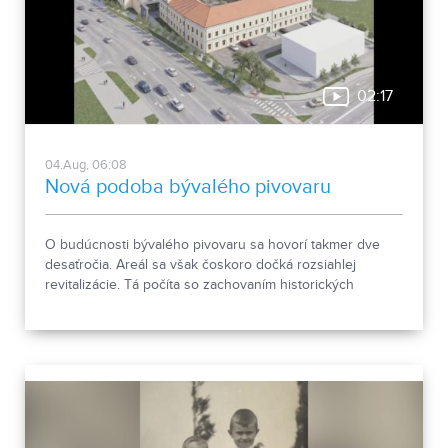
02:17
04.Aug, 06:08
Nová podoba bývalého pivovaru
O budúcnosti bývalého pivovaru sa hovorí takmer dve
desaťročia. Areál sa však čoskoro dočká rozsiahlej
revitalizácie. Tá počíta so zachovaním historických
objektov, ale aj s výstavbou novej polyfunkčnej budovy.