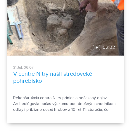
02:02
31.Jul, 06:07
V centre Nitry našli stredoveké
pohrebisko
Rekonštrukcia centra Nitry priniesla nečakaný objav.
Archeológovia počas výskumu pod dnešným chodníkom
odkryli približne desať hrobov z 10. až 11. storočia, čo
podľa odborníkov potvrdzuje, že Nitra patrila už pred tisíc
rokmi k významným sídlam. Okrem kostrových
pozostatkov našli aj bronzové záušnice či pozostatky