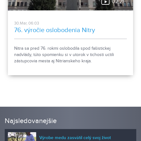
02:21
30.Mar, 06:03
76. výročie oslobodenia Nitry
Nitra sa pred 76. rokmi oslobodila spod fašistickej
nadvlády, túto spomienku si v utorok v tichosti uctili
zástupcovia mesta aj Nitrianskeho kraja.
Najsledovanejšie
Výrobe medu zasvätil celý svoj život