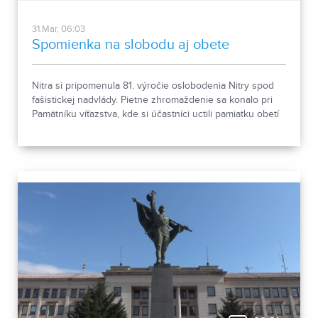
31.Mar, 06:03
Spomienka na slobodu aj obete
Nitra si pripomenula 81. výročie oslobodenia Nitry spod
fašistickej nadvlády. Pietne zhromaždenie sa konalo pri
Pamätníku víťazstva, kde si účastníci uctili pamiatku obetí
druhej svetovej vojny kladením vencov a kvetov. Výročie
zároveň pripomenulo aj tragické udalosti bombardovania
Nitry z marca 1945, pri ktorom zahynulo stovky civilistov.