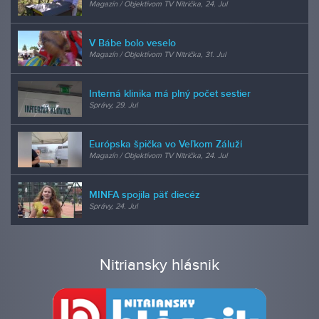
Magazín / Objektívom TV Nitrička, 24. Jul
V Bábe bolo veselo
Magazín / Objektívom TV Nitrička, 31. Jul
Interná klinika má plný počet sestier
Správy, 29. Jul
Európska špička vo Veľkom Záluží
Magazín / Objektívom TV Nitrička, 24. Jul
MINFA spojila päť diecéz
Správy, 24. Jul
Nitriansky hlásnik