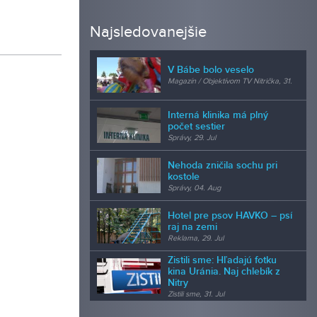
Najsledovanejšie
V Bábe bolo veselo
Magazín / Objektívom TV Nitrička, 31.
Jul
Interná klinika má plný
počet sestier
Správy, 29. Jul
Nehoda zničila sochu pri
kostole
Správy, 04. Aug
Hotel pre psov HAVKO – psí
raj na zemi
Reklama, 29. Jul
Zistili sme: Hľadajú fotku
kina Uránia. Naj chlebík z
Nitry
Zistili sme, 31. Jul