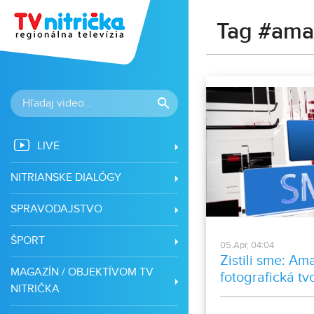
Tag #amat
LIVE
NITRIANSKE DIALÓGY
SPRAVODAJSTVO
ŠPORT
05.Apr, 04:04
Zistili sme: Am
MAGAZÍN / OBJEKTÍVOM TV
fotografická tv
NITRIČKA
Rekonštrukcia 
Zlatých Moravc