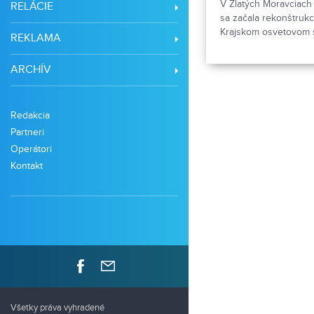
V Zlatých Moravciach 
RELÁCIE
sa začala rekonštrukc
Krajskom osvetovom s
REKLAMA
sprístupnili výstavu a
tvorby.
ARCHÍV
Redakcia
Partneri
Operátori
Kontakt
Všetky práva vyhradené