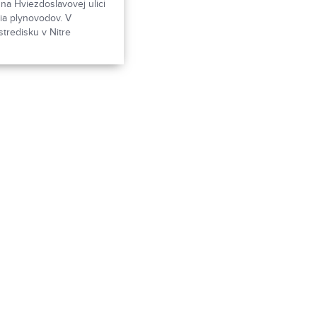
na Hviezdoslavovej ulici
ia plynovodov. V
tredisku v Nitre
matérskej fotografickej