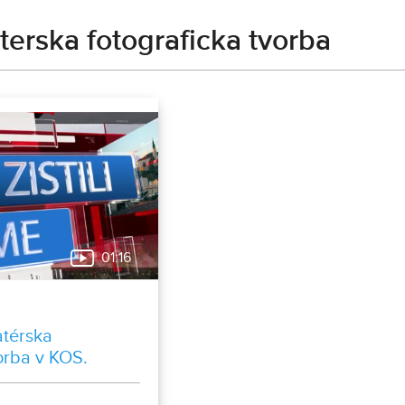
erska fotograficka tvorba
01:16
atérska
orba v KOS.
plynovodov v
iach