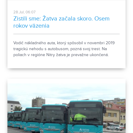
28.Jul, 06:07
Zistili sme: Žatva začala skoro. Osem
rokov väzenia
Vodič nákladného auta, ktorý spôsobil v novembri 2019
tragickú nehodu s autobusom, pozná svoj trest. Na
poliach v regióne Nitry žatva je prevažne ukončená.
Pracovníci všetkej novodobej techniky sa snažili čo
najefektívnejšie zozbierať úrodu plodín.