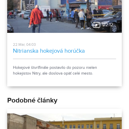
02:12
22.Mar, 04:03
Nitrianska hokejová horúčka
Hokejové štvrťfinále postavilo do pozoru nielen
hokejistov Nitry, ale doslova opäť celé mesto.
Podobné články