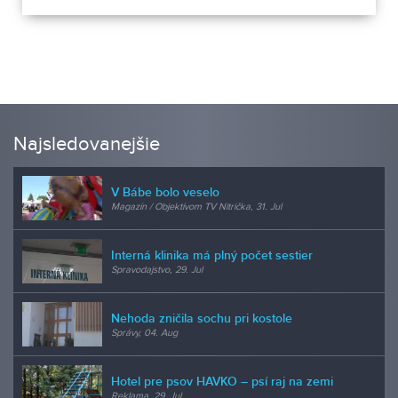
Najsledovanejšie
V Bábe bolo veselo
Magazín / Objektívom TV Nitrička, 31. Jul
Interná klinika má plný počet sestier
Spravodajstvo, 29. Jul
Nehoda zničila sochu pri kostole
Správy, 04. Aug
Hotel pre psov HAVKO – psí raj na zemi
Reklama, 29. Jul