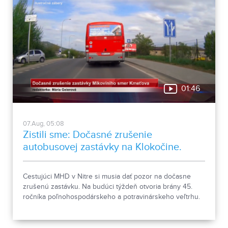
01:46
07.Aug, 05:08
Zistili sme: Dočasné zrušenie
autobusovej zastávky na Klokočine.
Chystajú veľtrh Agrokomplex.
Cestujúci MHD v Nitre si musia dať pozor na dočasne
zrušenú zastávku. Na budúci týždeň otvoria brány 45.
ročníka poľnohospodárskeho a potravinárskeho veľtrhu.