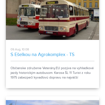
09.Aug, 10:08
S Ešelkou na Agrokomplex - TS
Občianske združenie Veterány.EU pozýva na vyhliadkové
jazdy historickým autobusom. Karosa ŠL 11 Turist z roku
1975 zabezpečí kyvadlovú dopravu na najväčší
poľnohospodársky veľtrh Agrokomplex.