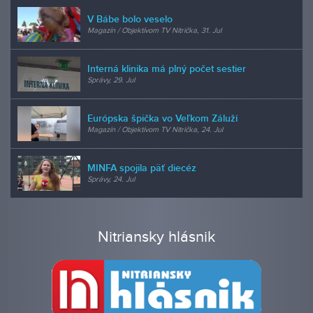
V Bábe bolo veselo
Magazín / Objektívom TV Nitrička, 31. Jul
Interná klinika má plný počet sestier
Správy, 29. Jul
Európska špička vo Veľkom Záluží
Magazín / Objektívom TV Nitrička, 24. Jul
MINFA spojila päť diecéz
Správy, 24. Jul
Nitriansky hlásnik