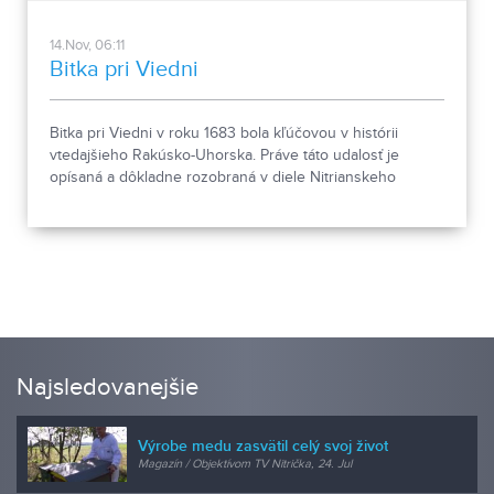
14.Nov, 06:11
Bitka pri Viedni
Bitka pri Viedni v roku 1683 bola kľúčovou v histórii
vtedajšieho Rakúsko-Uhorska. Práve táto udalosť je
opísaná a dôkladne rozobraná v diele Nitrianskeho
spisovateľa a historika PhDr. Emila Vontorčíka.
Najsledovanejšie
Výrobe medu zasvätil celý svoj život
Magazín / Objektívom TV Nitrička, 24. Jul