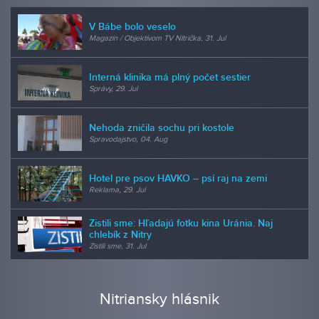
V Bábe bolo veselo
Magazín / Objektívom TV Nitrička, 31. Jul
Interná klinika má plný počet sestier
Správy, 29. Jul
Nehoda zničila sochu pri kostole
Spravodajstvo, 04. Aug
Hotel pre psov HAVKO – psí raj na zemi
Reklama, 29. Jul
Zistili sme: Hľadajú fotku kina Uránia. Naj
chlebík z Nitry
Zistili sme, 31. Jul
Nitriansky hlásnik