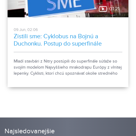
01:21
09.Jun, 02:06
Zistili sme: Cyklobus na Bojnú a
Duchonku. Postup do superfinále
Mladí stavbári z Nitry postúpili do superfinále súťaže so
svojím modelom Najvyššieho mrakodrapu Európy z vlnitej
lepenky. Cyklisti, ktorí chcú spoznávať okolie stredného
Ponitria, budú môcť počas letných mesiacov využívať
cyklobus.
Najsledovanejšie