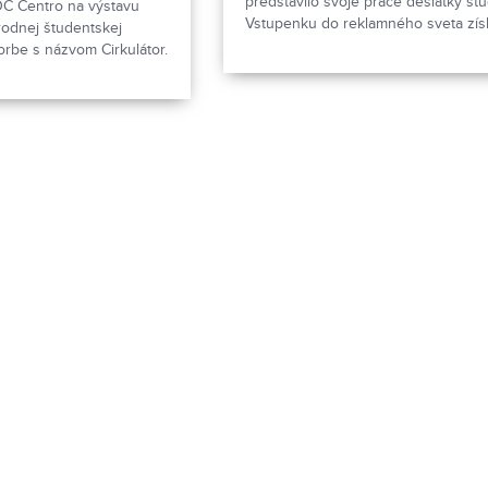
predstavilo svoje práce desiatky št
OC Centro na výstavu
Vstupenku do reklamného sveta získ
rodnej študentskej
štyria najlepší.
orbe s názvom Cirkulátor.