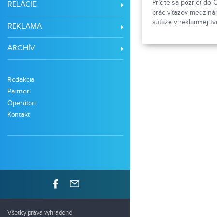
Príďte sa pozrieť do 
RELÁCIE
prác víťazov medziná
súťaže v reklamnej tv
REKLAMA
ARCHÍV
Redakcia
Partneri
Operátori
Kontakt
Všetky práva vyhradené