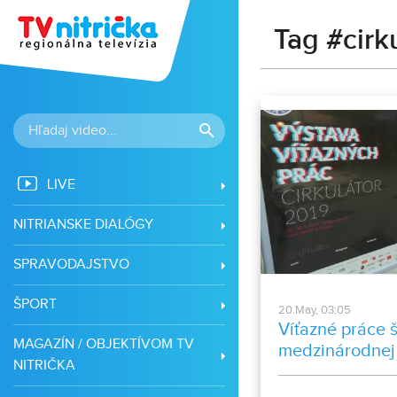
Tag #cirk
LIVE
NITRIANSKE DIALÓGY
SPRAVODAJSTVO
ŠPORT
20.May, 03:05
Víťazné práce 
MAGAZÍN / OBJEKTÍVOM TV
medzinárodnej 
NITRIČKA
2019