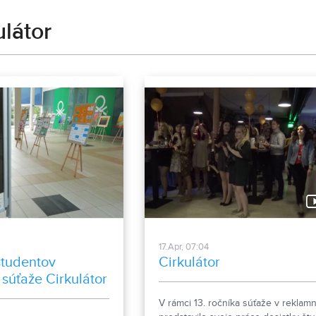
ulátor
17.Apr, 07:04
študentov
Cirkulátor
súťaže Cirkulátor
V rámci 13. ročníka súťaže v reklam