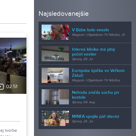
Najsledovanejšie
V Bábe bolo veselo
Magazín / Objektívom TV Nitrička, 31.
Jul
Interná klinika má plný
počet sestier
Správy, 29. Jul
Európska špička vo Veľkom
Záluží
Magazín / Objektívom TV Nitrička,
24. Jul
02:51
Nehoda zničila sochu pri
kostole
Správy, 04. Aug
MINFA spojila päť diecéz
Správy, 24. Jul
nej tvorbe