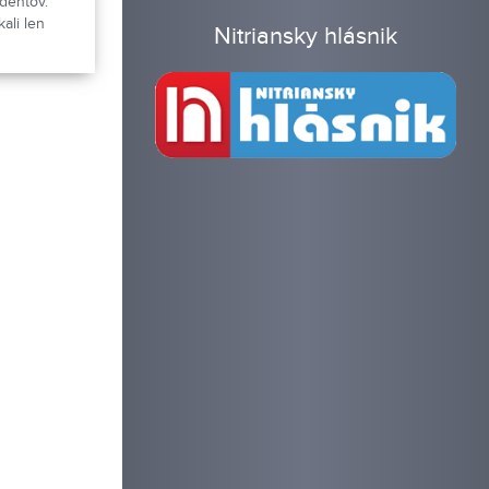
udentov.
ali len
Nitriansky hlásnik