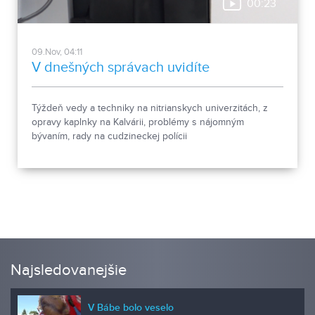
00:23
09.Nov, 04:11
V dnešných správach uvidíte
Týždeň vedy a techniky na nitrianskych univerzitách, z
opravy kaplnky na Kalvárii, problémy s nájomným
bývaním, rady na cudzineckej polícii
Najsledovanejšie
V Bábe bolo veselo