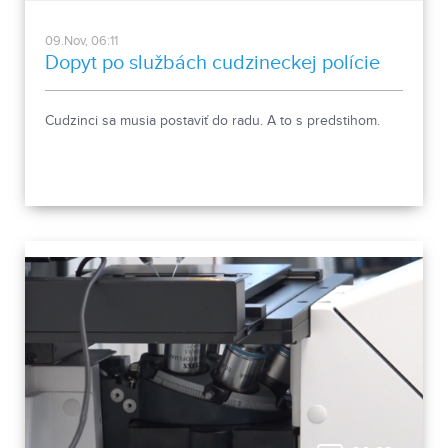
09.Nov, 06:11
Dopyt po službách cudzineckej polície
Cudzinci sa musia postaviť do radu. A to s predstihom.