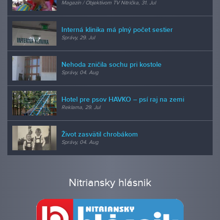
Magazín / Objektívom TV Nitrička, 31. Jul
Interná klinika má plný počet sestier
Správy, 29. Jul
Nehoda zničila sochu pri kostole
Správy, 04. Aug
Hotel pre psov HAVKO – psí raj na zemi
Reklama, 29. Jul
Život zasvätil chrobákom
Správy, 04. Aug
Nitriansky hlásnik