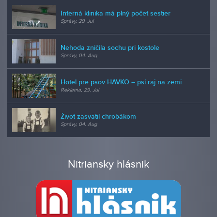
Interná klinika má plný počet sestier
Správy, 29. Jul
Nehoda zničila sochu pri kostole
Správy, 04. Aug
Hotel pre psov HAVKO – psí raj na zemi
Reklama, 29. Jul
Život zasvätil chrobákom
Správy, 04. Aug
Nitriansky hlásnik