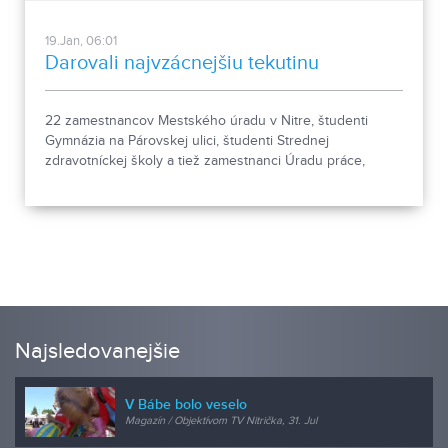
19.Jan, 06:01
Darovali najvzácnejšiu tekutinu
22 zamestnancov Mestského úradu v Nitre, študenti
Gymnázia na Párovskej ulici, študenti Strednej
zdravotníckej školy a tiež zamestnanci Úradu práce,
sociálnych vecí a rodiny, ale aj širšia verejnosť sa
zúčastnili januárovej Primátorskej kvapky krvi.
Najsledovanejšie
V Bábe bolo veselo
Magazín / Objektívom TV Nitrička, 31. Jul