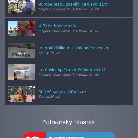
Výrobe medu zasvätil celý svoj život
Magazín / Objektívom TV Nitrička, 24. Jul
V Bábe bolo veselo
Magazín / Objektívom TV Nitrička, 31. Jul
Interná klinika má plný počet sestier
Správy, 29. Jul
Európska špička vo Veľkom Záluží
Magazín / Objektívom TV Nitrička, 24. Jul
MINFA spojila päť diecéz
Správy, 24. Jul
Nitriansky hlásnik