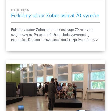
03.Jul, 06:07
Folklórny súbor Zobor oslávil 70. výročie
Folklórny súbor Zobor tento rok oslavuje 70 rokov od
svojho vzniku. Pri tejto príležitosti bola vytvorená aj
inscenácia Desatoro muzikanta, ktorá rozpráva príbehy z
muzikantského života a prepája ich s témami, ktoré boli
aktuálne nielen v minulosti, ale aj dnes. Premiéru
folklórnej inscenácie Desatoro muzikanta odohral súbor
vo Veľkej sále Divadla Andreja Bagara v Nitre.