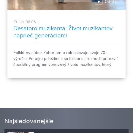
03:27
19.Jun, 06:06
Desatoro muzikanta: Život muzikantov
naprieč generáciami
Folklórny súbor Zobor tento rok oslavuje svoje 70.
výročie. Pri tejto príležitosti sa folkloristi rozhodli pripraviť
špeciálny program venovaný životu muzikantov, ktorý
odpremiérujú 27. júna 2026 v Divadle Andreja Bagara v
Nitre. V predpremiére si ho verejnosť môže pozrieť 26.
júna.
Najsledovanejšie