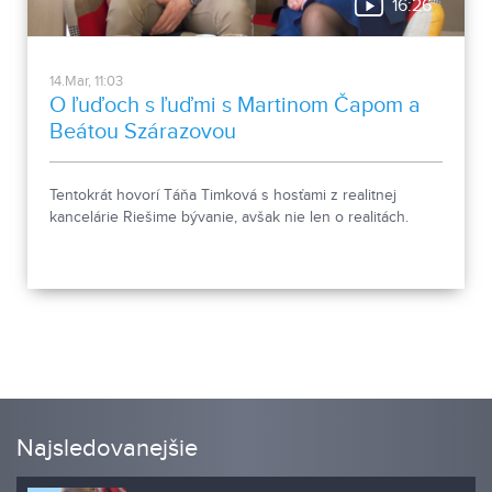
16:26
14.Mar, 11:03
O ľuďoch s ľuďmi s Martinom Čapom a
Beátou Szárazovou
Tentokrát hovorí Táňa Timková s hosťami z realitnej
kancelárie Riešime bývanie, avšak nie len o realitách.
Najsledovanejšie