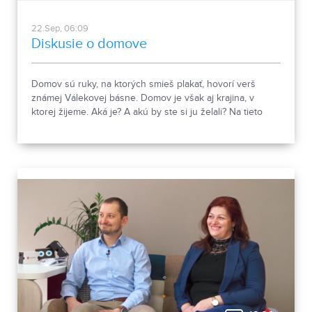
22.Sep, 06:09
Diskusie o domove
Domov sú ruky, na ktorých smieš plakať, hovorí verš
známej Válekovej básne. Domov je však aj krajina, v
ktorej žijeme. Aká je? A akú by ste si ju želali? Na tieto
otázky hľadali nedávno odpovede aj v Nitre.