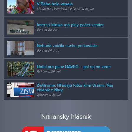
V Bábe bolo veselo
Magazín / Objektívom TV Nitrička, 31. Jul
Interná klinika má plný počet sestier
Správy, 29. Jul
Nehoda zničila sochu pri kostole
Správy, 04. Aug
Hotel pre psov HAVKO – psí raj na zemi
Reklama, 29. Jul
Zistili sme: Hľadajú fotku kina Uránia. Naj
chlebík z Nitry
Zistili sme, 31. Jul
Nitriansky hlásnik