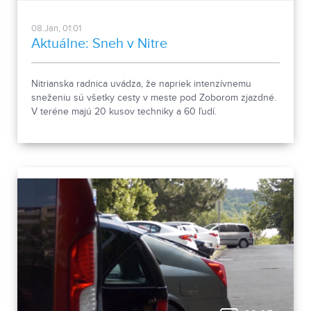
08.Jan, 01:01
Aktuálne: Sneh v Nitre
Nitrianska radnica uvádza, že napriek intenzívnemu
sneženiu sú všetky cesty v meste pod Zoborom zjazdné.
V teréne majú 20 kusov techniky a 60 ľudí.