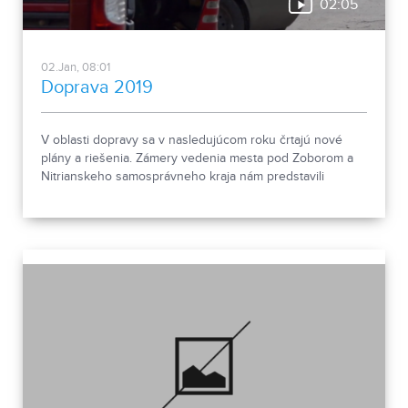
02:05
02.Jan, 08:01
Doprava 2019
V oblasti dopravy sa v nasledujúcom roku črtajú nové
plány a riešenia. Zámery vedenia mesta pod Zoborom a
Nitrianskeho samosprávneho kraja nám predstavili
prednosta MsÚ v Nitre a predseda Nitrianskeho
samosprávneho kraja.