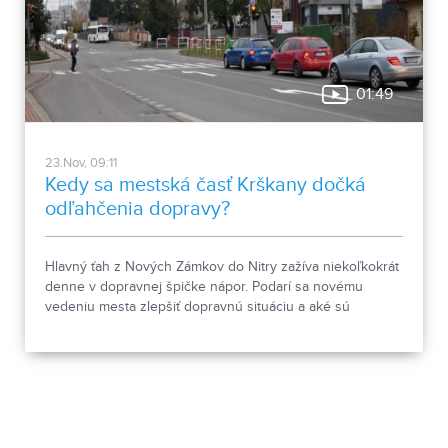
01:49
23.Nov, 09:11
Kedy sa mestská časť Krškany dočká
odľahčenia dopravy?
Hlavný ťah z Nových Zámkov do Nitry zažíva niekoľkokrát
denne v dopravnej špičke nápor. Podarí sa novému
vedeniu mesta zlepšiť dopravnú situáciu a aké sú
vyhliadky na jej riešenie z časového hľadiska?