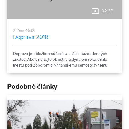
02:39
21.Dec, 02:12
Doprava 2018
Doprava je dôležitou súčasťou našich každodenných
životov. Ako sa v tejto oblasti v uplynulom roku darilo
mestu pod Zoborom a Nitrianskemu samosprávnemu
kraju, sa dozviete z nasledujúcej reportáže.
Podobné články