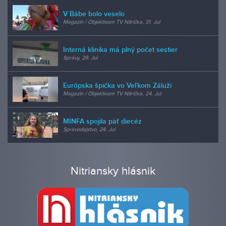
V Bábe bolo veselo
Magazín / Objektívom TV Nitrička, 31. Jul
Interná klinika má plný počet sestier
Správy, 29. Jul
Európska špička vo Veľkom Záluží
Magazín / Objektívom TV Nitrička, 24. Jul
MINFA spojila päť diecéz
Spravodajstvo, 24. Jul
Nitriansky hlásnik