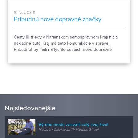
16.Nov, 08:11
Pribudnú nové dopravné značky
Cesty III. triedy v Nitrianskom samosprávnom kraji ničia
nákladné autá. Kraj má tieto komunikácie v správe.
Pribudnúť by mali na týchto cestách nové dopravné
značky, ktoré zakazujú vjazd na tieto komunikácie autám
ťažším ako 12 ton.
Najsledovanejšie
Výrobe medu zasvätil celý svoj život
Magazín / Objektívom TV Nitrička, 24. Jul