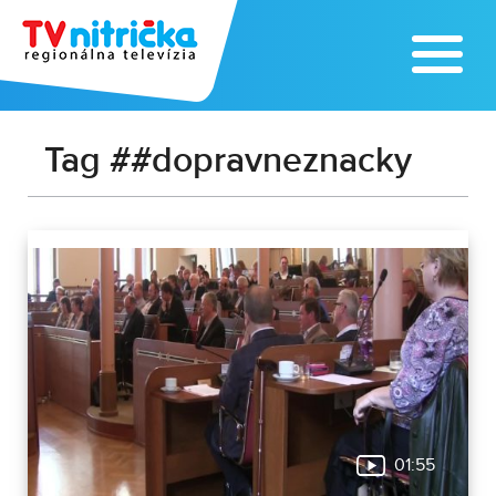
Tag ##dopravneznacky
01:55