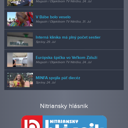
Magazín / Objektívom TV Nitrička, 24. Jul
V Bábe bolo veselo
Magazín / Objektívom TV Nitrička, 31. Jul
Interná klinika má plný počet sestier
Správy, 29. Jul
Európska špička vo Veľkom Záluží
Magazín / Objektívom TV Nitrička, 24. Jul
MINFA spojila päť diecéz
Správy, 24. Jul
Nitriansky hlásnik