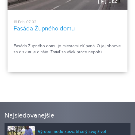
01:21
16.Feb, 07:02
Fasáda Župného domu
Fasáda Župného domu je miestami olúpaná. O jej obnove
sa diskutuje dlhšie. Zatiaľ sa však práce nepohli.
Najsledovanejšie
Výrobe medu zasvätil celý svoj život