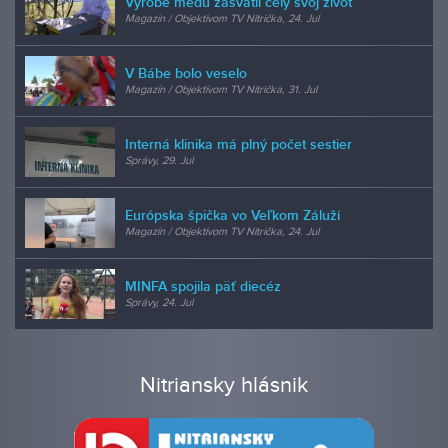
Výrobe medu zasvätil celý svoj život
Magazín / Objektívom TV Nitrička, 24. Jul
V Bábe bolo veselo
Magazín / Objektívom TV Nitrička, 31. Jul
Interná klinika má plný počet sestier
Správy, 29. Jul
Európska špička vo Veľkom Záluží
Magazín / Objektívom TV Nitrička, 24. Jul
MINFA spojila päť diecéz
Správy, 24. Jul
Nitriansky hlásnik