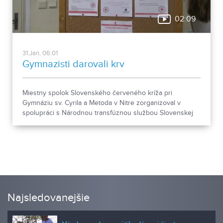
02:09
31.Jan, 06:01
Gymnazisti darovali krv
Miestny spolok Slovenského červeného kríža pri
Gymnáziu sv. Cyrila a Metoda v Nitre zorganizoval v
spolupráci s Národnou transfúznou službou Slovenskej
republiky v Nitre mobilný odber krvi. Svoju premiéru na
ňom zažilo hneď niekoľko miestnych gymnazistov.
Najsledovanejšie