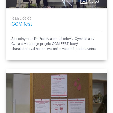
02:53
16.May, 06:05
GCM fest
Spoločným úsilím žiakov a ich učiteľov z Gymnázia sv.
Cyrila a Metoda je projekt GCM FEST, ktorý
charakterizoval nielen kvalitné divadelné predstavenia,
ale aj bohatý celodenný sprievodný program.