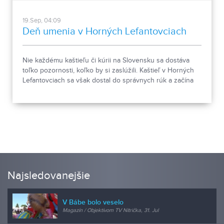
19.Sep, 04:09
Deň umenia v Horných Lefantovciach
Nie každému kaštieľu či kúrii na Slovensku sa dostáva
toľko pozornosti, koľko by si zaslúžili. Kaštieľ v Horných
Lefantovciach sa však dostal do správnych rúk a začína
mu svitať na lepšie časy.
Najsledovanejšie
V Bábe bolo veselo
Magazín / Objektívom TV Nitrička, 31. Jul