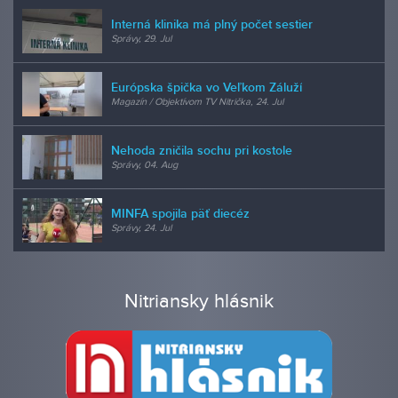
Interná klinika má plný počet sestier
Správy, 29. Jul
Európska špička vo Veľkom Záluží
Magazín / Objektívom TV Nitrička, 24. Jul
Nehoda zničila sochu pri kostole
Správy, 04. Aug
MINFA spojila päť diecéz
Správy, 24. Jul
Nitriansky hlásnik