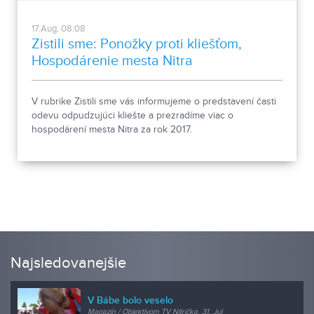
17.Aug, 08:08
Zistili sme: Ponožky proti kliešťom,
Hospodárenie mesta Nitra
V rubrike Zistili sme vás informujeme o predstavení časti
odevu odpudzujúci kliešte a prezradíme viac o
hospodárení mesta Nitra za rok 2017.
Najsledovanejšie
V Bábe bolo veselo
Magazín / Objektívom TV Nitrička, 31. Jul