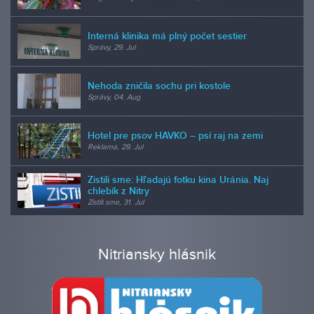
Interná klinika má plný počet sestier
Správy, 29. Jul
Nehoda zničila sochu pri kostole
Správy, 04. Aug
Hotel pre psov HAVKO – psí raj na zemi
Reklama, 29. Jul
Zistili sme: Hľadajú fotku kina Uránia. Naj
chlebík z Nitry
Zistili sme, 31. Jul
Nitriansky hlásnik