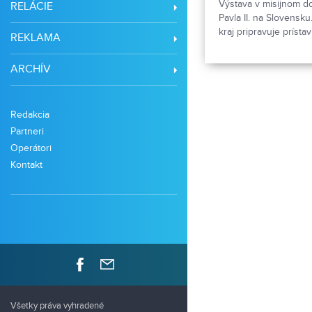
Výstava v misijnom d
RELÁCIE
Pavla II. na Slovensk
kraj pripravuje prísta
REKLAMA
v Želiezovciach.
ARCHÍV
Redakcia
Partneri
Operátori
Kontakt
Všetky práva vyhradené