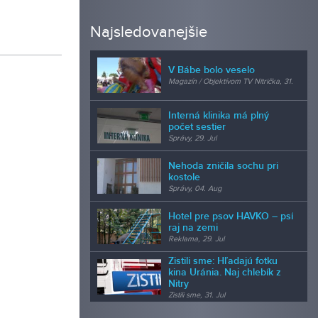
Najsledovanejšie
V Bábe bolo veselo
Magazín / Objektívom TV Nitrička, 31.
Jul
Interná klinika má plný
počet sestier
Správy, 29. Jul
Nehoda zničila sochu pri
kostole
Správy, 04. Aug
Hotel pre psov HAVKO – psí
raj na zemi
Reklama, 29. Jul
Zistili sme: Hľadajú fotku
kina Uránia. Naj chlebík z
Nitry
Zistili sme, 31. Jul