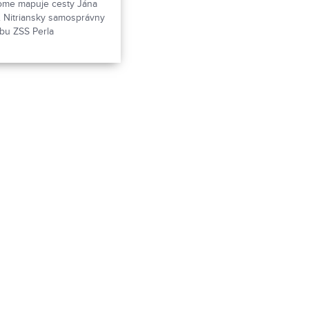
ome mapuje cesty Jána
u. Nitriansky samosprávny
vbu ZSS Perla