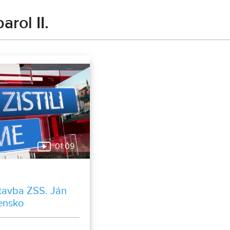
arol II.
01:09
ístavba ZSS. Ján
vensko