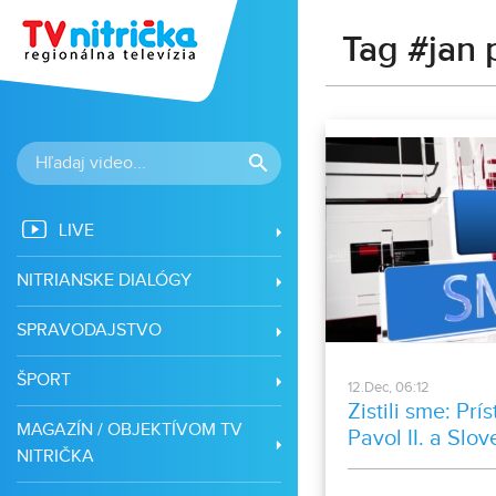
Tag #jan p
LIVE
NITRIANSKE DIALÓGY
SPRAVODAJSTVO
ŠPORT
12.Dec, 06:12
Zistili sme: Pr
MAGAZÍN / OBJEKTÍVOM TV
Pavol II. a Slo
NITRIČKA