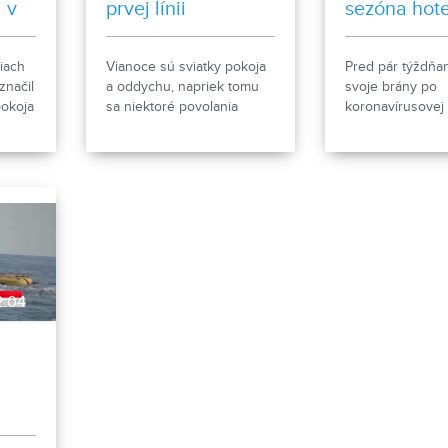
 v
prvej línii
sezóna hote
Nitre?
iach
Vianoce sú sviatky pokoja
Pred pár týždňami
značil
a oddychu, napriek tomu
svoje brány po
pokoja
sa niektoré povolania
koronavírusovej
tento
vianočným pracovným
aj ubytovacie zar
e.
službám nevyhnú.
napriek tomu, ž
ruch opäť ožíva,
v Nitre zostáva l
sezóna veľkým o
2:04