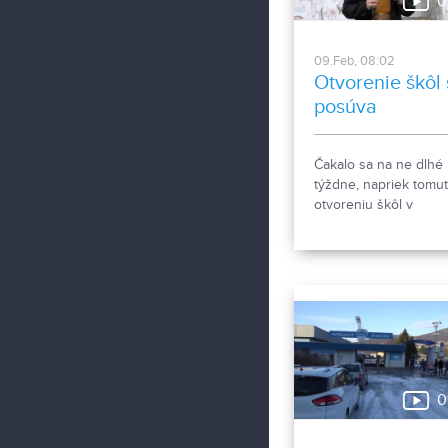
0
09.Feb, 08:02
Otvorenie škôl 
posúva
Čakalo sa na ne dlhé
týždne, napriek tomut
otvoreniu škôl v
plánovanom čase aj t
neprišlo.
0