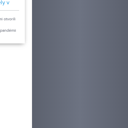
ly v
 otvorili
 pandémii
iadenia. I
e cestovný
 pre hotely
etná
táznikom.