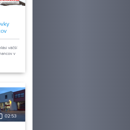
02:07
ovky
cov
lási väčší
nancov v
02:53