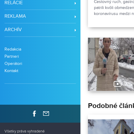
Cestovný ruch, gastr
RELÁCIE
patrili kvôli obmedze
koronavírusu medzi n
REKLAMA
odvetvia. Ako sa aktu
pandémie?
ARCHÍV
Redakcia
Partneri
Operátori
Kontakt
02:2
Podobné člán
Všetky práva vyhradené