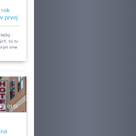
 rok
v prvej
 ťažký
ých, sú tu
torým sme
adali viac
predtým.
a nás v boji
postavili
01:51
tná