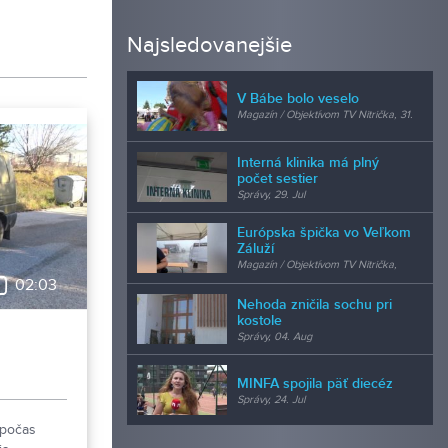
Najsledovanejšie
V Bábe bolo veselo
Magazín / Objektívom TV Nitrička, 31.
Jul
Interná klinika má plný
počet sestier
Správy, 29. Jul
Európska špička vo Veľkom
Záluží
Magazín / Objektívom TV Nitrička,
24. Jul
02:03
Nehoda zničila sochu pri
kostole
Správy, 04. Aug
MINFA spojila päť diecéz
Správy, 24. Jul
j počas