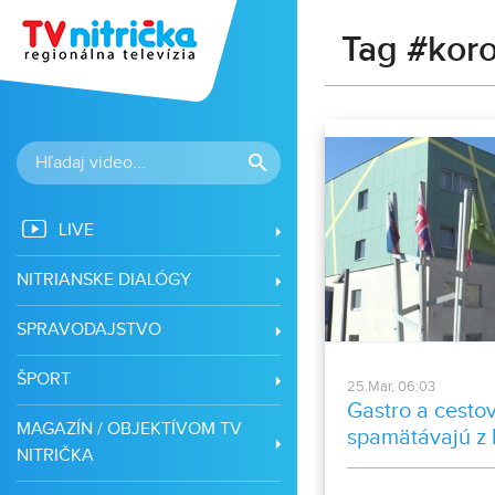
Tag #koro
LIVE
NITRIANSKE DIALÓGY
SPRAVODAJSTVO
ŠPORT
25.Mar, 06:03
Gastro a cesto
MAGAZÍN / OBJEKTÍVOM TV
spamätávajú z 
NITRIČKA