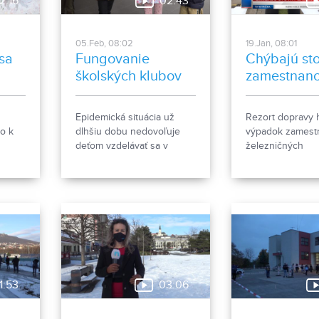
2:16
02:43
05.Feb, 08:02
19.Jan, 08:01
sa
Fungovanie
Chýbajú st
školských klubov
zamestnan
Epidemická situácia už
Rezort dopravy h
o k
dlhšiu dobu nedovoľuje
výpadok zamest
deťom vzdelávať sa v
železničných
ak
priestoroch školy. Deťom z
spoločnostiach.
kritickej infraštruktúry
zabezpečovali starostlivosť
školské kluby.
1:53
03:06