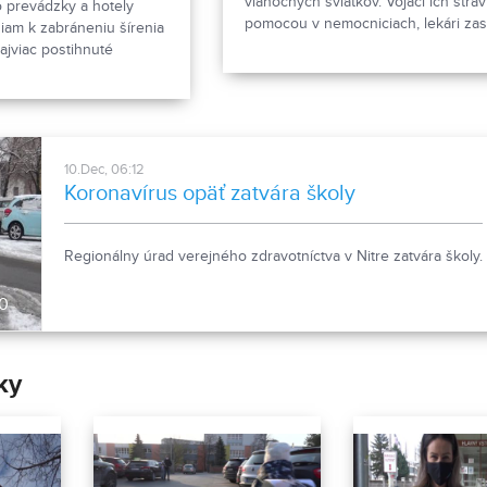
vianočných sviatkov. Vojaci ich stráv
o prevádzky a hotely
pomocou v nemocniciach, lekári za
niam k zabráneniu šírenia
starostlivosťou o covidových pacient
ajviac postihnuté
pacientov s inými diagnózami, ktorý
álne spamätávajú z
nemocniciach aktuálne pribúda.
10.Dec, 06:12
Koronavírus opäť zatvára školy
Regionálny úrad verejného zdravotníctva v Nitre zatvára školy.
0
ky