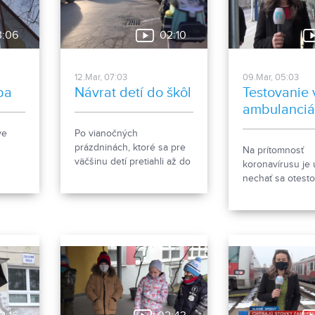
3:06
02:10
12.Mar, 07:03
09.Mar, 05:03
ba
Návrat detí do škôl
Testovanie 
ambulanci
ve
Po vianočných
prázdninách, ktoré sa pre
Na prítomnosť
väčšinu detí pretiahli až do
koronavírusu je
marca, sa v Nitre žiaci
nechať sa otesto
prvého stupňa opäť vrátili
ordináciách amb
omoc
do škôl.
lekárov. Ako sa
testovanie preb
vždy
priblíži nasleduj
reportáž.