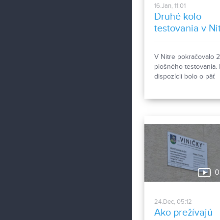
16.Jan, 11:01
Druhé kolo
testovania v Ni
V Nitre pokračovalo 2
plošného testovania. 
dispozícii bolo o päť
odberných miest viac
prvom kole. Celkovo s
Nitrania mohli otestov
42 odberných miesta
0
24.Dec, 05:12
Ako prežívajú