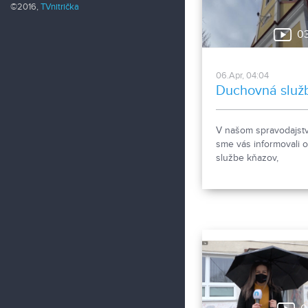
©2016,
TVnitrička
0
06.Apr, 04:04
Duchovná služ
V našom spravodajst
sme vás informovali o
službe kňazov,
duchovných či
zasvätených osôb v
nemocniciach. Ich p
je tu však stále pre
všetkých, aj keď nie 
je ľahká.