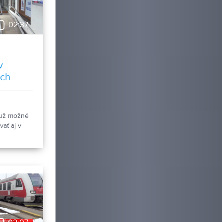
02:37
v
ách
 už možné
vať aj v
ulantných
motné
ieha, nám
úca