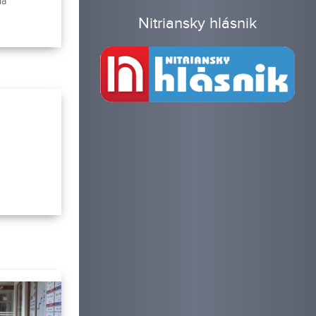
ia
s
Nitriansky hlásnik
ov a tiež
ch v