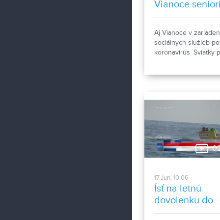
Vianoce seniori
ZSS
Aj Vianoce v zariaden
sociálnych služieb po
koronavírus. Sviatky 
preto seniori strávia 
rok trochu nezvyčajn
0
17.Jun, 10:06
Ísť na letnú
dovolenku do
zahraničia?