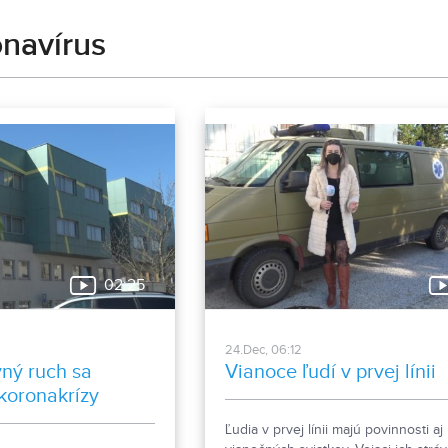
navírus
02:25
24.Dec, 06:12
vný ruch sa
Vianoce ľudí v prvej línii
koronakrízy
Ľudia v prvej línii majú povinnosti a