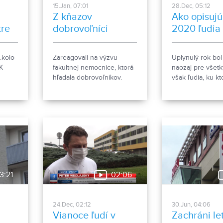
15.Jan, 07:01
28.Dec, 05:12
Z kňazov
Ako opisujú
tre
dobrovoľníci
2020 ľudia 
línii
.kolo
Zareagovali na výzvu
Uplynulý rok bol
K
fakultnej nemocnice, ktorá
naozaj pre všetk
hľadala dobrovoľníkov.
však ľudia, ku k
 ako v
Pozrieme sa spolu na tých,
počas neho vzhli
a tak
ktorí sa nebáli pomáhať.
ako kedykoľvek 
ať na
Ľudia, ktorí sa z
ch.
s koronavírusom 
do prvej línie.
3:21
02:06
24.Dec, 02:12
30.Jun, 04:06
Vianoce ľudí v
Zachráni le