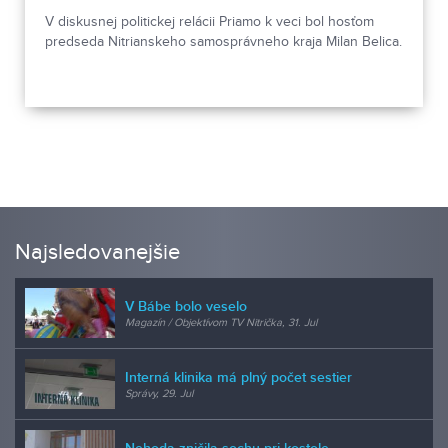
V diskusnej politickej relácii Priamo k veci bol hosťom
predseda Nitrianskeho samosprávneho kraja Milan Belica.
Najsledovanejšie
V Bábe bolo veselo
Magazín / Objektívom TV Nitrička, 31. Jul
Interná klinika má plný počet sestier
Správy, 29. Jul