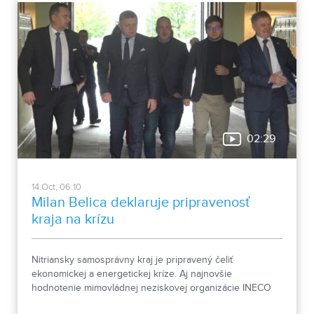
02:29
14.Oct, 06:10
Milan Belica deklaruje pripravenosť
kraja na krízu
Nitriansky samosprávny kraj je pripravený čeliť
ekonomickej a energetickej kríze. Aj najnovšie
hodnotenie mimovládnej neziskovej organizácie INECO
opäť hovorí o tom, že Nitriansky samosprávny kraj sa