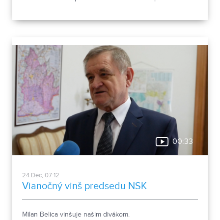
kandidatúru svojej členskej základni odporučia podporiť
strany Smer-SD a SNS.
00:33
24.Dec, 07:12
Vianočný vinš predsedu NSK
Milan Belica vinšuje našim divákom.