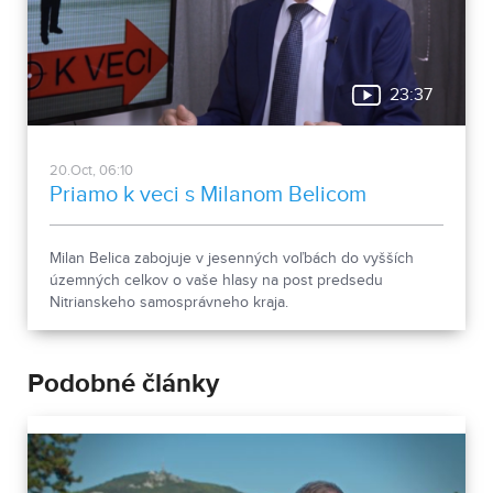
23:37
20.Oct, 06:10
Priamo k veci s Milanom Belicom
Milan Belica zabojuje v jesenných voľbách do vyšších
územných celkov o vaše hlasy na post predsedu
Nitrianskeho samosprávneho kraja.
Podobné články