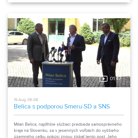
dostal na vedúcu pozíciu v hodnotení finančného zdravia.
01:47
19.Aug, 06:08
Belica s podporou Smeru-SD a SNS
Milan Belica, najdlhšie slúžiaci predseda samosprávneho
kraja na Slovenku, sa v jesenných voľbách do vyššieho
územného celku pokúsi znovu získať tento post. Jeho