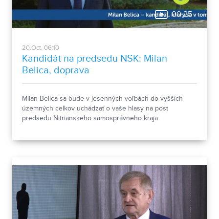
00:25
20.Oct, 06:10
Kandidát na predsedu NSK: Milan
Belica, doprava
Milan Belica sa bude v jesenných voľbách do vyšších
územných celkov uchádzať o vaše hlasy na post
predsedu Nitrianskeho samosprávneho kraja.