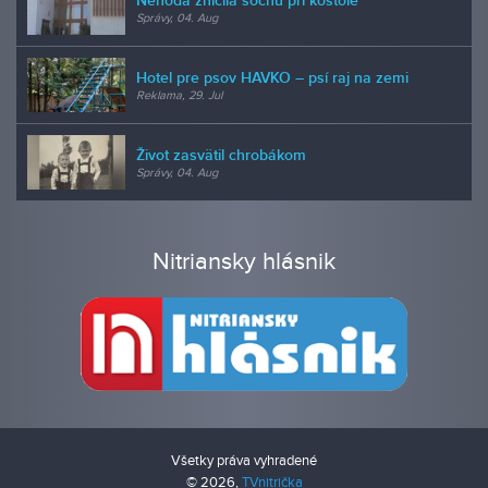
Nehoda zničila sochu pri kostole
Správy, 04. Aug
Hotel pre psov HAVKO – psí raj na zemi
Reklama, 29. Jul
Život zasvätil chrobákom
Správy, 04. Aug
Nitriansky hlásnik
Všetky práva vyhradené
© 2026,
TVnitrička