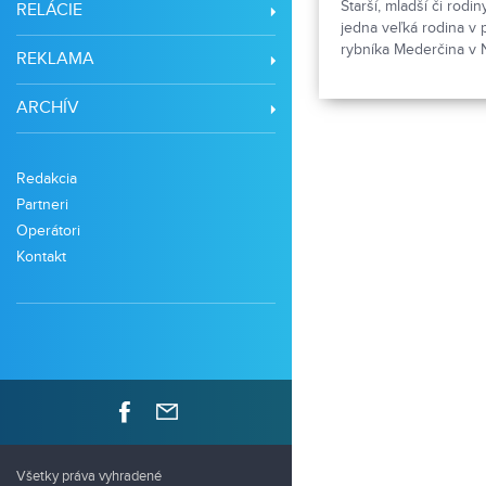
Starší, mladší či rodin
RELÁCIE
jedna veľká rodina v 
rybníka Mederčina v 
REKLAMA
Udalosť so zvučným n
vystúpeniach, hrách či
ARCHÍV
budovaní dobrých vz
Pozrite si v našom m
vyzeral.
Redakcia
Partneri
Operátori
Kontakt
Všetky práva vyhradené