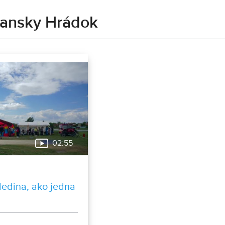
iansky Hrádok
02:55
dedina, ako jedna