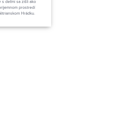
y s deťmi sa zišli ako
príjemnom prostredí
Nitrianskom Hrádku.
ázvom bola nielen o
 zábave, ale tiež o
ájomných vzťahov,
agazíne, ako tento deň