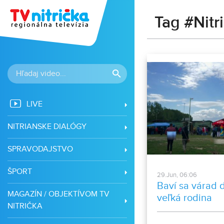
Tag #Nitr
LIVE
NITRIANSKE DIALÓGY
SPRAVODAJSTVO
ŠPORT
29.Jun, 06:06
Baví sa várad 
MAGAZÍN / OBJEKTÍVOM TV
veľká rodina
NITRIČKA