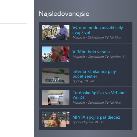
Najsledovanejšie
Výrobe medu zasvätil celý
svoj život
Magazín / Objektívom TV Nitrička,
24. Jul
V Bábe bolo veselo
Magazín / Objektívom TV Nitrička, 31.
Jul
Interná klinika má plný
počet sestier
Správy, 29. Jul
Európska špička vo Veľkom
Záluží
Magazín / Objektívom TV Nitrička,
24. Jul
MINFA spojila päť diecéz
Spravodajstvo, 24. Jul