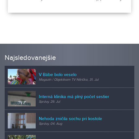
preto dôležitá! 7. apríl preto patrí Svetovému dňu zdravia.
Jeho cieľom je lepšie informovať spoločnosť o rizikách a
možnostiach prevencie.
Najsledovanejšie
V Bábe bolo veselo
Magazín / Objektívom TV Nitrička, 31. Jul
Interná klinika má plný počet sestier
Správy, 29. Jul
Nehoda zničila sochu pri kostole
Správy, 04. Aug