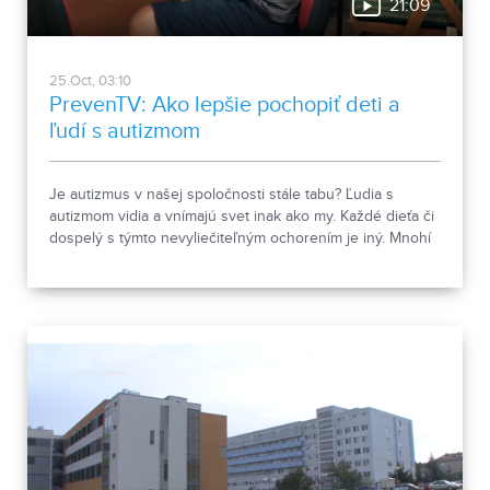
21:09
25.Oct, 03:10
PrevenTV: Ako lepšie pochopiť deti a
ľudí s autizmom
Je autizmus v našej spoločnosti stále tabu? Ľudia s
autizmom vidia a vnímajú svet inak ako my. Každé dieťa či
dospelý s týmto nevyliečiteľným ochorením je iný. Mnohí
z nás možno častokrát stretávajú ľudí s autizmom na ulici,
v obchode či v MHD. Vieme ho však identifikovať?
Dokážeme byť empatickí a tolerantní?