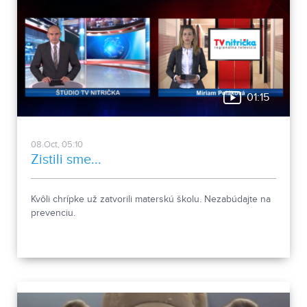
01:15
08.Oct, 05:10
Zistili sme...
Kvôli chrípke už zatvorili materskú školu. Nezabúdajte na
prevenciu.