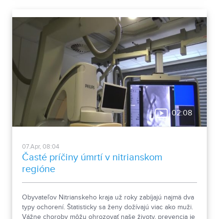
02:08
07.Apr, 08:04
Časté príčiny úmrtí v nitrianskom
regióne
Obyvateľov Nitrianskeho kraja už roky zabíjajú najmä dva
typy ochorení. Štatisticky sa ženy dožívajú viac ako muži.
Vážne choroby môžu ohrozovať naše životy, prevencia je