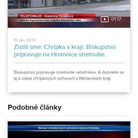
01:17
15.Jan, 08:01
Zistili sme: Chrípka v kraji. Biskupstvo
pripravuje na Hromnice stretnutie.
Biskupstvo pripravuje stretnutie rehoľníkov. A dozviete sa
aj o stave chrípkových ochorení v Nitrianskom kraji.
Podobné články