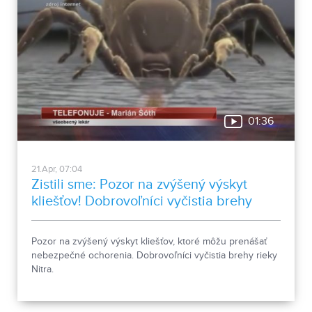
01:36
21.Apr, 07:04
Zistili sme: Pozor na zvýšený výskyt
kliešťov! Dobrovoľníci vyčistia brehy
rieky Nitra.
Pozor na zvýšený výskyt kliešťov, ktoré môžu prenášať
nebezpečné ochorenia. Dobrovoľníci vyčistia brehy rieky
Nitra.