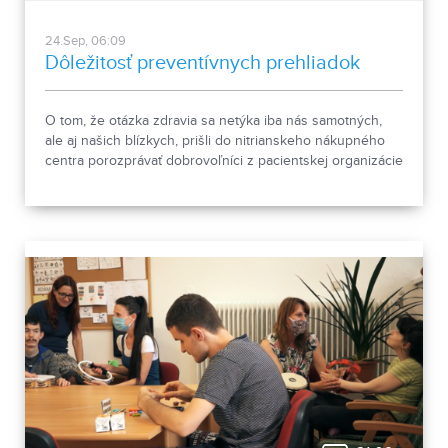
24.Sep, 06:09
Dôležitosť preventívnych prehliadok
O tom, že otázka zdravia sa netýka iba nás samotných,
ale aj našich blízkych, prišli do nitrianskeho nákupného
centra porozprávať dobrovoľníci z pacientskej organizácie
NIE RAKOVINE. Nitra ako krajské mesto má zriadenú aj
poradňu pre pacientov a rodinných príslušníkov ľudí,
ktorých táto choroba postihla.