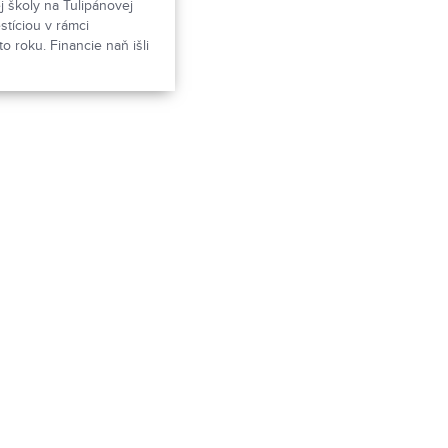
j školy na Tulipánovej
estíciou v rámci
o roku. Financie naň išli
íciou za viac, ako milión
m nových tried.