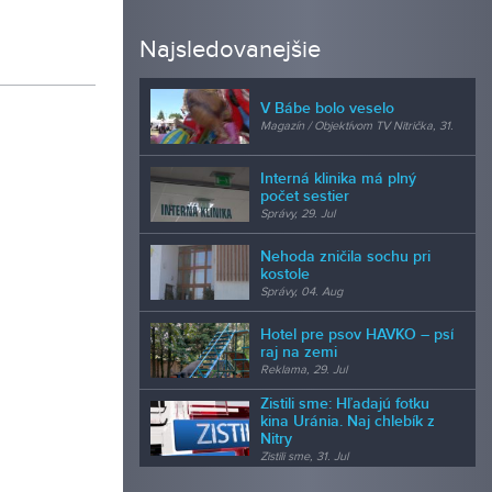
Najsledovanejšie
V Bábe bolo veselo
Magazín / Objektívom TV Nitrička, 31.
Jul
Interná klinika má plný
počet sestier
Správy, 29. Jul
Nehoda zničila sochu pri
kostole
Správy, 04. Aug
Hotel pre psov HAVKO – psí
raj na zemi
Reklama, 29. Jul
Zistili sme: Hľadajú fotku
kina Uránia. Naj chlebík z
Nitry
Zistili sme, 31. Jul