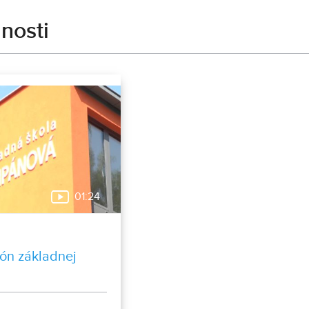
nosti
01:24
ón základnej