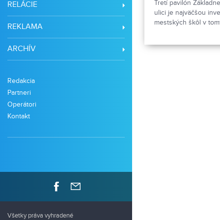
Tretí pavilón Základne
RELÁCIE
ulici je najväčšou inv
mestských škôl v tomt
REKLAMA
z Plánu obnovy. Invest
eur, škola získa sede
ARCHÍV
Redakcia
Partneri
Operátori
Kontakt
Všetky práva vyhradené