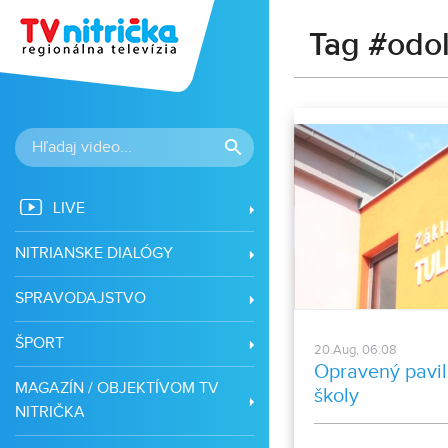
Tag #odol
LIVE
NITRIANSKE DIALÓGY
SPRAVODAJSTVO
ŠPORT
20.Aug, 06:08
Opravený pavil
MAGAZÍN / OBJEKTÍVOM TV
školy
NITRIČKA