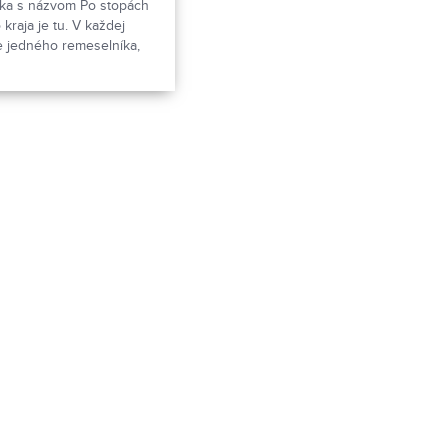
ička s názvom Po stopách
kraja je tu. V každej
e jedného remeselníka,
ičnému umeniu našich
íži nám svoj život a
sme navštívili čipkárku