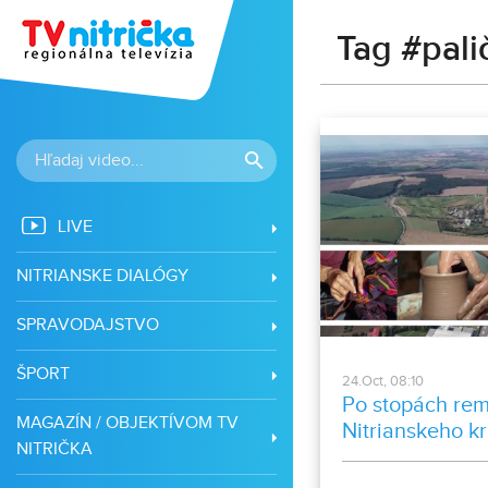
Tag #pali
LIVE
NITRIANSKE DIALÓGY
SPRAVODAJSTVO
ŠPORT
24.Oct, 08:10
Po stopách rem
MAGAZÍN / OBJEKTÍVOM TV
Nitrianskeho kr
NITRIČKA