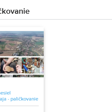
čkovanie
10:30
esiel
aja - paličkovanie