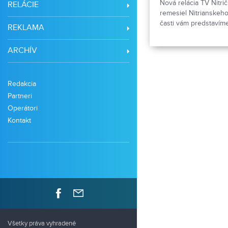
Nová relácia TV Nitr
RELÁCIE
remesiel Nitrianskeho 
časti vám predstavím
REKLAMA
ktorý sa venuje trad
predkov aj dnes. Pribl
ARCHÍV
tvorbu. V prvej časti 
Veroniku Géciovú.
Redakcia
Partneri
Operátori
Kontakt
Všetky práva vyhradené