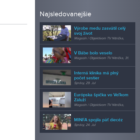
Najsledovanejšie
Výrobe medu zasvätil celý
svoj život
Magazín / Objektívom TV Nitrička,
24. Jul
V Bábe bolo veselo
Magazín / Objektívom TV Nitrička, 31.
Jul
Interná klinika má plný
počet sestier
Správy, 29. Jul
Európska špička vo Veľkom
Záluží
Magazín / Objektívom TV Nitrička,
24. Jul
MINFA spojila päť diecéz
Správy, 24. Jul