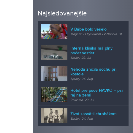
Najsledovanejšie
V Bábe bolo veselo
Magazín / Objektívom TV Nitrička, 31.
Jul
Interná klinika má plný
počet sestier
Správy, 29. Jul
Nehoda zničila sochu pri
kostole
Správy, 04. Aug
Hotel pre psov HAVKO – psí
raj na zemi
Reklama, 29. Jul
Život zasvätil chrobákom
Správy, 04. Aug