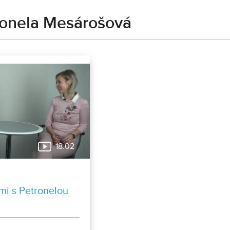
ronela Mesárošová
18:02
mi s Petronelou