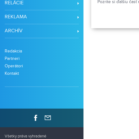
Pozrite si ďalšiu časť 
RELÁCIE
REKLAMA
ARCHÍV
Redakcia
Partneri
Operátori
Kontakt
Všetky práva vyhradené