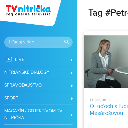
Tag #Pet
LIVE
NITRIANSKE DIALÓGY
SPRAVODAJSTVO
ŠPORT
13.Dec, 08:12
O ľuďoch s ľuď
MAGAZÍN / OBJEKTÍVOM TV
Mesárošovou
NITRIČKA