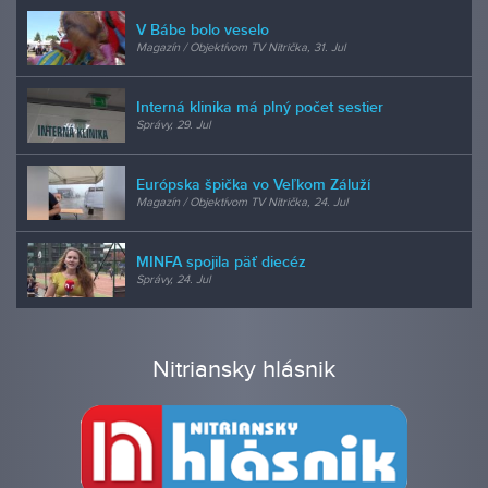
V Bábe bolo veselo
Magazín / Objektívom TV Nitrička, 31. Jul
Interná klinika má plný počet sestier
Správy, 29. Jul
Európska špička vo Veľkom Záluží
Magazín / Objektívom TV Nitrička, 24. Jul
MINFA spojila päť diecéz
Správy, 24. Jul
Nitriansky hlásnik