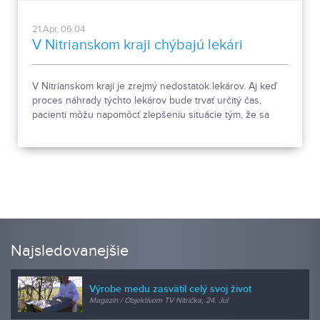
21.Apr, 06:04
V Nitrianskom kraji chýbajú lekári
V Nitrianskom kraji je zrejmý nedostatok lekárov. Aj keď
proces náhrady týchto lekárov bude trvať určitý čas,
pacienti môžu napomôcť zlepšeniu situácie tým, že sa
budú starať o svoje zdravie.
Najsledovanejšie
Výrobe medu zasvätil celý svoj život
Magazín / Objektívom TV Nitrička, 24. Jul