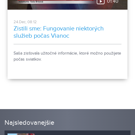
01:40
24.Dec, 08:12
Zistili sme: Fungovanie niektorých
služieb počas Vianoc
Saša zisťovala užitočné informácie, ktoré možno použijete
počas sviatkov.
Najsledovanejšie