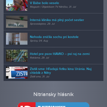
V Bábe bolo veselo
Magazín / Objektívom TV Nitrička, 31. Jul
Interná klinika má plný počet sestier
Spravodajstvo, 29. Jul
Nehoda zničila sochu pri kostole
Správy, 04. Aug
Hotel pre psov HAVKO – psí raj na zemi
Reklama, 29. Jul
Zistili sme: Hľadajú fotku kina Uránia. Naj
chlebík z Nitry
Zistili sme, 31. Jul
Nitriansky hlásnik