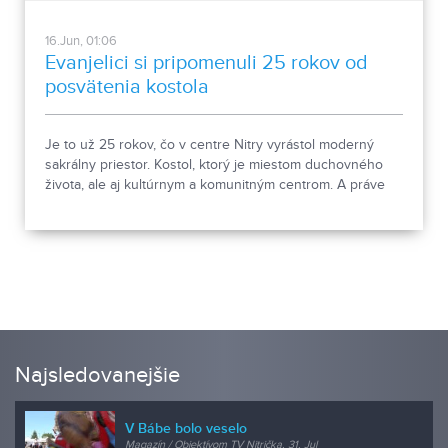
16.Jun, 01:06
Evanjelici si pripomenuli 25 rokov od
posvätenia kostola
Je to už 25 rokov, čo v centre Nitry vyrástol moderný
sakrálny priestor. Kostol, ktorý je miestom duchovného
života, ale aj kultúrnym a komunitným centrom. A práve
štvrťstoročie od jeho posvätenia si cirkevný zbor
pripomenul bohatým programom.
Najsledovanejšie
V Bábe bolo veselo
Magazín / Objektívom TV Nitrička, 31. Jul