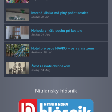
Interná klinika má plný počet sestier
Správy, 29. Jul
Nehoda zničila sochu pri kostole
Správy, 04. Aug
Hotel pre psov HAVKO – psí raj na zemi
Reklama, 29. Jul
Život zasvätil chrobákom
Správy, 04. Aug
Nitriansky hlásnik