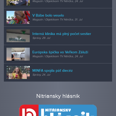
Magazín / Objektívom TV Nitrička, 24. Jul
V Bábe bolo veselo
Magazín / Objektívom TV Nitrička, 31. Jul
Interná klinika má plný počet sestier
Správy, 29. Jul
Európska špička vo Veľkom Záluží
Magazín / Objektívom TV Nitrička, 24. Jul
MINFA spojila päť diecéz
Správy, 24. Jul
Nitriansky hlásnik