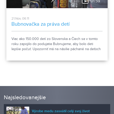
01:59
21.Nov, 06:11
Bubnovačka za práva detí
Viac ako 150.000 detí zo Slovenska a Čiech sa v tomto
roku zapojilo do podujatia Bubnujeme, aby bolo deti
lepšie počuť. Upozorniť má na násilie páchané na deťoch
a na to, že ich hlas je dôležitý.
Najsledovanejšie
Výrobe medu zasvätil celý svoj život