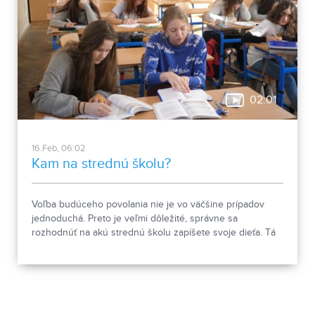
02:01
16.Feb, 06:02
Kam na strednú školu?
Voľba budúceho povolania nie je vo väčšine prípadov
jednoduchá. Preto je veľmi dôležité, správne sa
rozhodnúť na akú strednú školu zapíšete svoje dieťa. Tá
totiž môže byť v živote študenta klúčová.