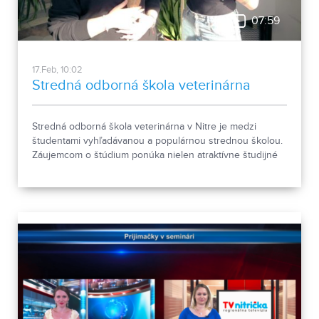
07:59
17.Feb, 10:02
Stredná odborná škola veterinárna
Stredná odborná škola veterinárna v Nitre je medzi
študentami vyhľadávanou a populárnou strednou školou.
Záujemcom o štúdium ponúka nielen atraktívne študijné
odbory, ale aj možnosti vycestovania do zahraničia v
rámci medzinárodných partnerstiev či prípravu na
štúdium na vysokej škole.