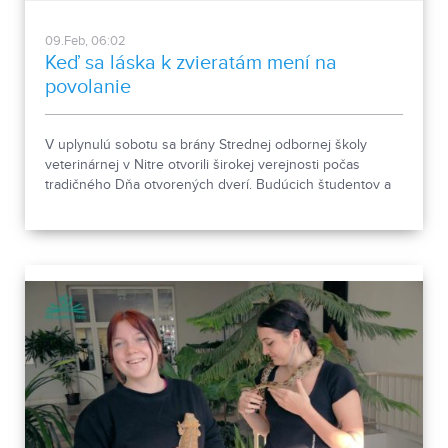
09.Feb, 06:02
Keď sa láska k zvieratám mení na
povolanie
V uplynulú sobotu sa brány Strednej odbornej školy
veterinárnej v Nitre otvorili širokej verejnosti počas
tradičného Dňa otvorených dverí. Budúcich študentov a
rodičov prilákala nielen možnosť nahliadnuť do
každodenného života školy, ale aj bohatý program plný
zaujímavých aktivít a odborných ukážok. Návštevníci mali
jedinečnú príležitosť dozvedieť sa viac o študijných
odboroch, stretnúť sa s učiteľmi a žiakmi, a získať
množstvo cenných podnetov a informácií, ktoré im
pomôžu pri rozhodovaní o svojej budúcej profesii.