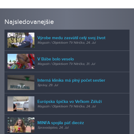
Najsledovanejšie
Výrobe medu zasvätil celý svoj život
Magazín / Objektívom TV Nitrička, 24. Jul
V Bábe bolo veselo
Magazín / Objektívom TV Nitrička, 31. Jul
Interná klinika má plný počet sestier
Správy, 29. Jul
Európska špička vo Veľkom Záluží
Magazín / Objektívom TV Nitrička, 24. Jul
MINFA spojila päť diecéz
Spravodajstvo, 24. Jul