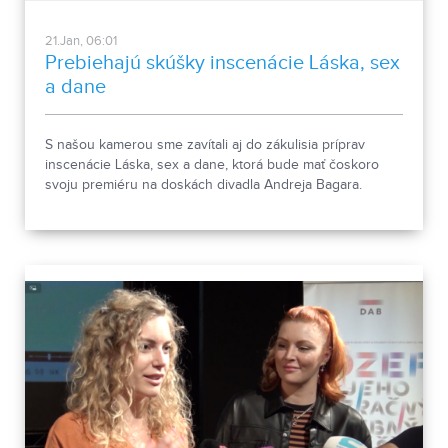
21.Jan, 06:01
Prebiehajú skúšky inscenácie Láska, sex
a dane
S našou kamerou sme zavítali aj do zákulisia príprav
inscenácie Láska, sex a dane, ktorá bude mať čoskoro
svoju premiéru na doskách divadla Andreja Bagara.
Bláznivá komédia zo súčasnosti nás presviedča o tom, že
jediné istoty na tomto svete sú smiech a dane.