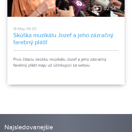
02:54
18.May, 06:05
Skúška muzikálu Jozef a jeho zázračný
farebný plášť
Prvú čítaciu skúšku muzikálu Jozef a jeho zázračný
farebný plášť majú už účinkujúci za sebou.
Najsledovanejšie