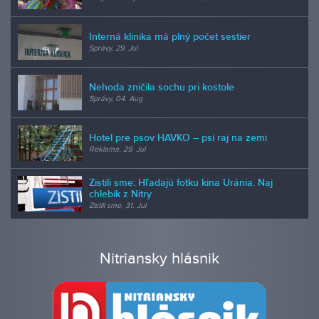
Interná klinika má plný počet sestier
Správy, 29. Jul
Nehoda zničila sochu pri kostole
Správy, 04. Aug
Hotel pre psov HAVKO – psí raj na zemi
Reklama, 29. Jul
Zistili sme: Hľadajú fotku kina Uránia. Naj
chlebík z Nitry
Zistili sme, 31. Jul
Nitriansky hlásnik