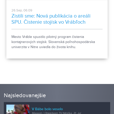
26.Sep, 06:09
Zistili sme: Nová publikácia o areáli
SPU. Čistenie stojísk vo Vrábľoch
Mesto Vráble spustilo pilotný program čistenia
kontajnerových stojísk. Slovenská poľnohospodárska
univerzita v Nitre uviedla do života knihu.
Najsledovanejšie
V Bábe bolo veselo
Magazín / Objektívom TV Nitrička, 31. Jul