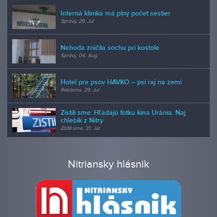
Interná klinika má plný počet sestier
Správy, 29. Jul
Nehoda zničila sochu pri kostole
Správy, 04. Aug
Hotel pre psov HAVKO – psí raj na zemi
Reklama, 29. Jul
Zistili sme: Hľadajú fotku kina Uránia. Naj
chlebík z Nitry
Zistili sme, 31. Jul
Nitriansky hlásnik