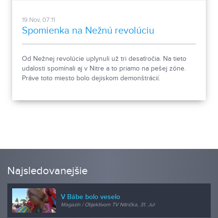
19.Nov, 07:11
Spomienka na Nežnú revolúciu
Od Nežnej revolúcie uplynuli už tri desaťročia. Na tieto
udalosti spomínali aj v Nitre a to priamo na pešej zóne.
Práve toto miesto bolo dejiskom demonštrácií.
Najsledovanejšie
V Bábe bolo veselo
Magazín / Objektívom TV Nitrička, 31. Jul