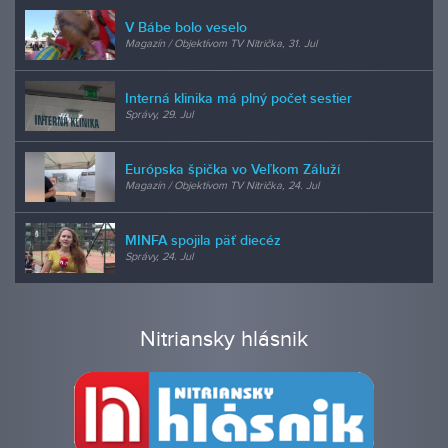
V Bábe bolo veselo
Magazín / Objektívom TV Nitrička, 31. Jul
Interná klinika má plný počet sestier
Správy, 29. Jul
Európska špička vo Veľkom Záluží
Magazín / Objektívom TV Nitrička, 24. Jul
MINFA spojila päť diecéz
Správy, 24. Jul
Nitriansky hlásnik