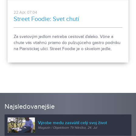
22.Apr, 07:04
Street Foodie: Svet chutí
Za svetovým jedlom netreba cestovať ďaleko. Vône a
chute vás vtiahnú priamo do pulzujúceho gastro podniku
na Piaristickej ulici. Street Foodie je o skvelom jedle,
nezameniteľnej atmosfére a ľuďoch, ktorí ho tvoria.
Najsledovanejšie
Výrobe medu zasvätil celý svoj život
Magazín / Objektívom TV Nitrička, 24. Jul