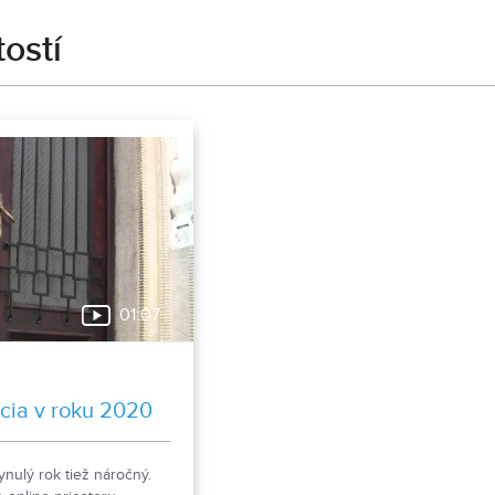
tostí
01:07
ácia v roku 2020
ynulý rok tiež náročný.