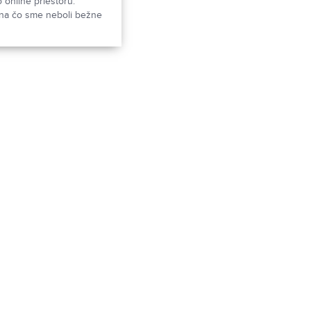
online priestoru.
, na čo sme neboli bežne