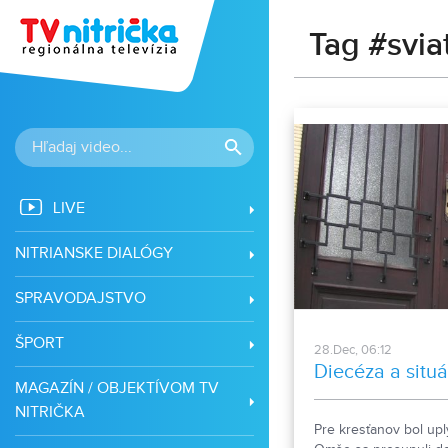
Tag #svia
LIVE
NITRIANSKE DIALÓGY
SPRAVODAJSTVO
ŠPORT
28.Dec, 06:12
Diecéza a situ
MAGAZÍN / OBJEKTÍVOM TV
NITRIČKA
Pre kresťanov bol upl