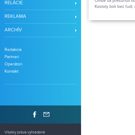
Omše sa presunuli do 
RELÁCIE
Kostoly boli bez ľudí
zvyknutí.
REKLAMA
ARCHÍV
Redakcia
Partneri
Operátori
Kontakt
Všetky práva vyhradené