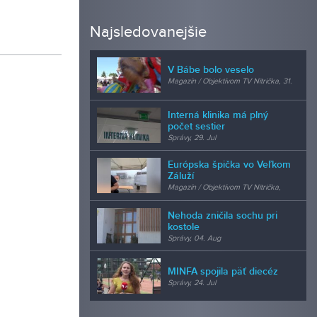
Najsledovanejšie
V Bábe bolo veselo
Magazín / Objektívom TV Nitrička, 31.
Jul
Interná klinika má plný
počet sestier
Správy, 29. Jul
Európska špička vo Veľkom
Záluží
Magazín / Objektívom TV Nitrička,
24. Jul
Nehoda zničila sochu pri
kostole
Správy, 04. Aug
MINFA spojila päť diecéz
Správy, 24. Jul